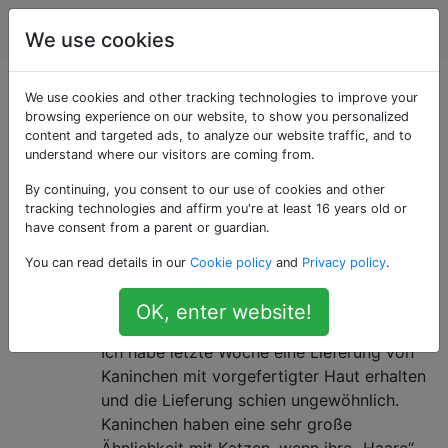
Kochen
Tags
Account
We use cookies
Als «substitutions»
We use cookies and other tracking technologies to improve your
browsing experience on our website, to show you personalized
content and targeted ads, to analyze our website traffic, and to
getaggte Fragen
understand where our visitors are coming from.
By continuing, you consent to our use of cookies and other
Fragen zu möglichen Substitutionen für eine Zutat.
tracking technologies and affirm you're at least 16 years old or
Bitte geben Sie den Grund für die Ersetzung an.
have consent from a parent or guardian.
Wie kann ich den Unterschied
7
You can read details in our
Cookie policy
and
Privacy policy
.
zwischen einem Kaninchen und
OK, enter website!
einer Katze erkennen?
Ich habe letzte Woche eine Lieferung von
Kaninchen mit vorgefertigter Haut erhalten
und die Lieferung schien ungewöhnlich.
Kaninchen haben eine sehr große
Ähnlichkeit mit Katzen, wenn ihre „Haare“