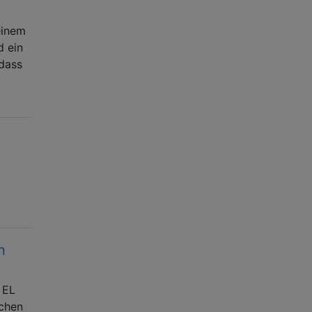
einem
d ein
 dass
n
 EL
lchen