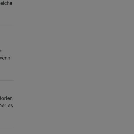
welche
e
 wenn
lorien
ber es