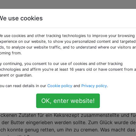
We use cookies
aggte Fragen
e use cookies and other tracking technologies to improve your browsing
xperience on our website, to show you personalized content and targeted
ilch hergestellt wird, um das Butterfett von anderen Milch
ds, to analyze our website traffic, and to understand where our visitors a
ls Abschlussgericht handeln.
oming from.
y continuing, you consent to our use of cookies and other tracking
 Raumtemperatur zu lassen?
echnologies and affirm you're at least 16 years old or have consent from 
mperatur zu lassen? Wenn ja, wie lange ist es sicher, es dra
arent or guardian.
ou can read details in our
Cookie policy
and
Privacy policy
.
storage-lifetime
butter
OK, enter website!
n Keksrezepten eincremen?
trockenen Zutaten für ein Keksrezept zusammenstellte und fü
t der Butter eingerieben werden sollte. Zum Glück wurde de
 ich konnte genug retten, um ihn zu cremen. Was macht das