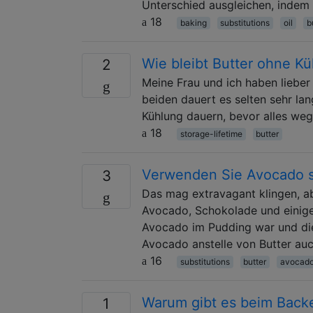
Unterschied ausgleichen, indem 
18
baking
substitutions
oil
b
Wie bleibt Butter ohne Kü
2
Meine Frau und ich haben lieber 
beiden dauert es selten sehr la
Kühlung dauern, bevor alles weg
18
storage-lifetime
butter
Verwenden Sie Avocado s
3
Das mag extravagant klingen, a
Avocado, Schokolade und einige
Avocado im Pudding war und die 
Avocado anstelle von Butter a
16
substitutions
butter
avocad
Warum gibt es beim Back
1