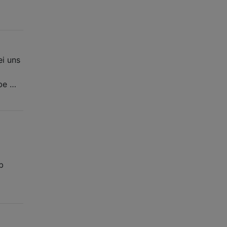
ei uns
abe …
b