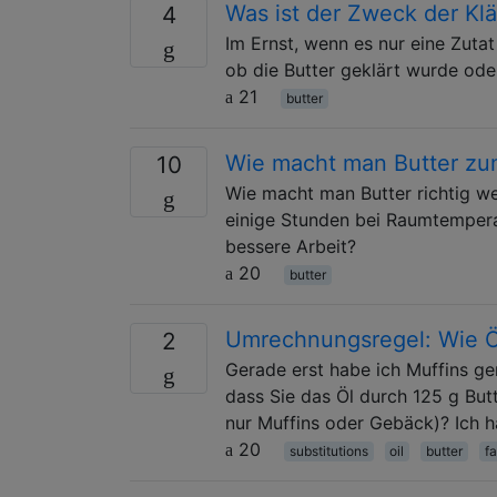
Was ist der Zweck der Kl
4
Im Ernst, wenn es nur eine Zuta
ob die Butter geklärt wurde ode
21
butter
Wie macht man Butter zum
10
Wie macht man Butter richtig we
einige Stunden bei Raumtempera
bessere Arbeit?
20
butter
Umrechnungsregel: Wie Ö
2
Gerade erst habe ich Muffins ge
dass Sie das Öl durch 125 g But
nur Muffins oder Gebäck)? Ich ha
20
substitutions
oil
butter
fa