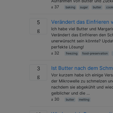
Aufrahmen von Butter und Zucke
37
baking
sugar
butter
cook
Verändert das Einfrieren 
5
Ich habe viel Butter und Margar
Verändert das Einfrieren den S
unerwünscht sein könnte? Update:
perfekte Lösung!
32
freezing
food-preservation
Ist Butter nach dem Schm
3
Vor kurzem habe ich einige Vers
der Mikrowelle zu schmelzen und 
nachdem sie abgekühlt und wiede
gelblicher und die …
30
butter
melting