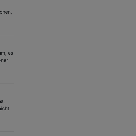
achen,
um, es
oner
s,
nicht