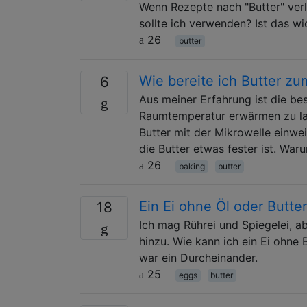
Wenn Rezepte nach "Butter" verl
sollte ich verwenden? Ist das wi
26
butter
Wie bereite ich Butter zu
6
Aus meiner Erfahrung ist die be
Raumtemperatur erwärmen zu la
Butter mit der Mikrowelle einwe
die Butter etwas fester ist. Wa
26
baking
butter
Ein Ei ohne Öl oder Butte
18
Ich mag Rührei und Spiegelei, ab
hinzu. Wie kann ich ein Ei ohne 
war ein Durcheinander.
25
eggs
butter