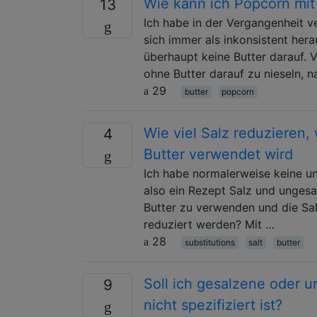
Wie kann ich Popcorn mit
13
Ich habe in der Vergangenheit ve
sich immer als inkonsistent her
überhaupt keine Butter darauf. V
ohne Butter darauf zu nieseln,
29
butter
popcorn
Wie viel Salz reduzieren,
4
Butter verwendet wird
Ich habe normalerweise keine un
also ein Rezept Salz und ungesal
Butter zu verwenden und die Sal
reduziert werden? Mit …
28
substitutions
salt
butter
Soll ich gesalzene oder 
9
nicht spezifiziert ist?