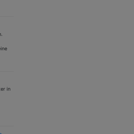
n.
eine
er in