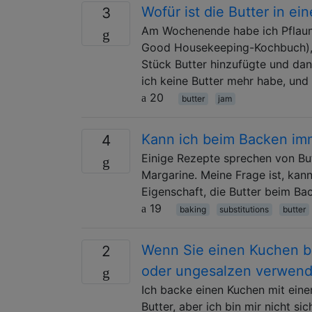
Wofür ist die Butter in 
3
Am Wochenende habe ich Pflaum
Good Housekeeping-Kochbuch), w
Stück Butter hinzufügte und dann
ich keine Butter mehr habe, und
20
butter
jam
Kann ich beim Backen imm
4
Einige Rezepte sprechen von Bu
Margarine. Meine Frage ist, kan
Eigenschaft, die Butter beim Ba
19
baking
substitutions
butter
Wenn Sie einen Kuchen bac
2
oder ungesalzen verwen
Ich backe einen Kuchen mit eine
Butter, aber ich bin mir nicht s