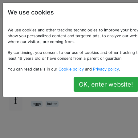
Kochen
Tags
Account
We use cookies
Ein Ei ohne Öl oder
We use cookies and other tracking technologies to improve your brow
show you personalized content and targeted ads, to analyze our websi
where our visitors are coming from.
Butter kochen
By continuing, you consent to our use of cookies and other tracking t
least 16 years old or have consent from a parent or guardian.
Ich mag Rührei und Spiegelei, aber die Butter
25
You can read details in our
Cookie policy
and
Privacy policy
.
fügen wahrscheinlich unnötige Kalorien hinzu.
ein Ei ohne Butter braten? Ich habe es in eine
OK, enter website!
versucht, aber es war ein Durcheinander.
eggs
butter