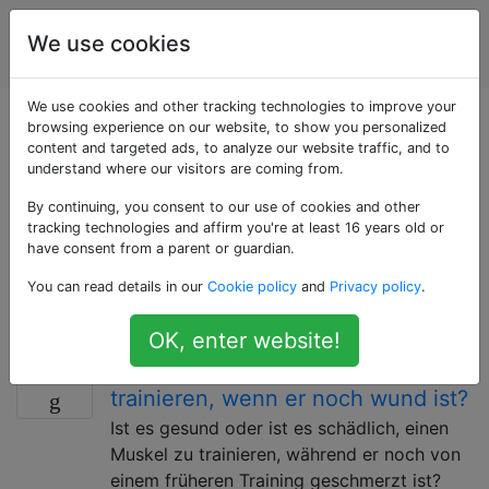
Körperliche
Tags
We use cookies
Account
Fitness
We use cookies and other tracking technologies to improve your
Als «weightlifting»
browsing experience on our website, to show you personalized
content and targeted ads, to analyze our website traffic, and to
understand where our visitors are coming from.
getaggte Fragen
By continuing, you consent to our use of cookies and other
tracking technologies and affirm you're at least 16 years old or
Krafttraining mit Langhanteln, Kurzhanteln, Kettlebells
have consent from a parent or guardian.
und anderen Gewichten. Fragen zum Heben und
You can read details in our
Cookie policy
and
Privacy policy
.
Maximieren der Hebeleistung. Beinhaltet Powerlifting,
Bodybuilding und olympisches Heben.
OK, enter website!
Ist es gesund, einen Muskel zu
4
trainieren, wenn er noch wund ist?
Ist es gesund oder ist es schädlich, einen
Muskel zu trainieren, während er noch von
einem früheren Training geschmerzt ist?