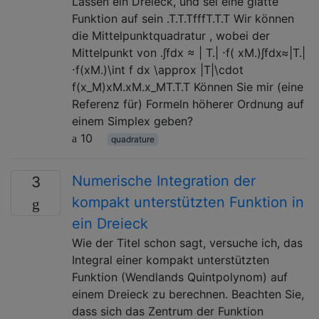
Lassen ein Dreieck, und sei eine glatte
Funktion auf sein .T.T.TfffT.T.T Wir können
die Mittelpunktquadratur , wobei der
Mittelpunkt von .∫fdx ≈ | T.| ⋅f( xM.)∫fdx≈|T.|
⋅f(xM.)\int f dx \approx |T|\cdot
f(x_M)xM.xM.x_MT.T.T Können Sie mir (eine
Referenz für) Formeln höherer Ordnung auf
einem Simplex geben?
10
quadrature
Numerische Integration der
3
kompakt unterstützten Funktion in
ein Dreieck
Wie der Titel schon sagt, versuche ich, das
Integral einer kompakt unterstützten
Funktion (Wendlands Quintpolynom) auf
einem Dreieck zu berechnen. Beachten Sie,
dass sich das Zentrum der Funktion