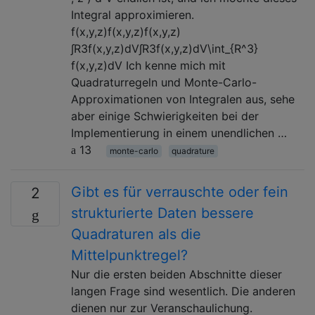
Integral approximieren.
f(x,y,z)f(x,y,z)f(x,y,z)
∫R3f(x,y,z)dV∫R3f(x,y,z)dV\int_{R^3}
f(x,y,z)dV Ich kenne mich mit
Quadraturregeln und Monte-Carlo-
Approximationen von Integralen aus, sehe
aber einige Schwierigkeiten bei der
Implementierung in einem unendlichen …
13
monte-carlo
quadrature
Gibt es für verrauschte oder fein
2
strukturierte Daten bessere
Quadraturen als die
Mittelpunktregel?
Nur die ersten beiden Abschnitte dieser
langen Frage sind wesentlich. Die anderen
dienen nur zur Veranschaulichung.