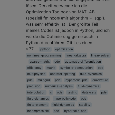
lösen. Derzeit verwende ich die
Optimization Toolbox von MATLAB
(speziell fmincon()mit algorithm = 'sqp'),
was sehr effektiv ist . Der größte Teil
meines Codes ist jedoch in Python, und ich
würde die Optimierung gerne auch in
Python durchführen. Gibt es einen …
77
python
optimization
nonlinear-programming
linear-algebra
linear-solver
sparse-matrix
ode
automatic-differentiation
efficiency
matrix
symbolic-computation
pde
multiphysics
operator-splitting
fluid-dynamics
pde
multigrid
pde
hyperbolic-pde
quadrature
precision
numerical-analysis
fluid-dynamics
interpolation
c
ode
testing
data-sets
pde
fluid-dynamics
hyperbolic-pde
pde
finite-element
fluid-dynamics
stability
incompressible
pde
hyperbolic-pde