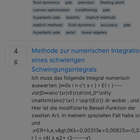
fluid-dynamics
pde
precision
floating-point
convex-optimization
conditioning
pde
hyperbolic-pde
stability
implicit-methods
explicit-methods
fluid-dynamics
accuracy
pde
hyperbolic-pde
petsc
linear-algebra
Methode zur numerischen Integratio
4
eines schwierigen
Schwingungsintegrals
Ich muss das folgende Integral numerisch
auswerten: ∫∞0s i n c′( x r ) r E( r )----
√dr∫0∞sinc′(xr)rE(r)dr\int_0^\infty
\mathrm{sinc}'(xr) r \sqrt{E(r)} dr wobei , und 
Hier ist die modifizierte Bessel-Funktion der
zweiten Art. In meinem speziellen Fall habe ic
und
.x∈R+λ,κ,ν&gt;0Kλ=0,00313κ=0,00825ν=0,3
r ) = r4( λ κ2+ r2------√)