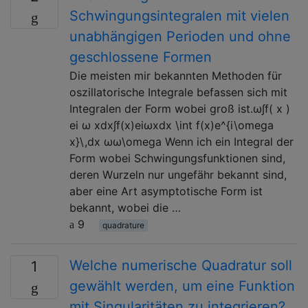
Schwingungsintegralen mit vielen
unabhängigen Perioden und ohne
geschlossene Formen
Die meisten mir bekannten Methoden für
oszillatorische Integrale befassen sich mit
Integralen der Form wobei groß ist.ω∫f( x )
ei ω xdx∫f(x)eiωxdx \int f(x)e^{i\omega
x}\,dx ωω\omega Wenn ich ein Integral der
Form wobei Schwingungsfunktionen sind,
deren Wurzeln nur ungefähr bekannt sind,
aber eine Art asymptotische Form ist
bekannt, wobei die …
9
quadrature
Welche numerische Quadratur soll
1
gewählt werden, um eine Funktion
mit Singularitäten zu integrieren?