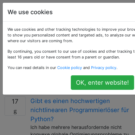
Computational
Tags
We use cookies
Account
Science
We use cookies and other tracking technologies to improve your bro
Als «quadrature»
to show you personalized content and targeted ads, to analyze our we
where our visitors are coming from.
getaggte Fragen
By continuing, you consent to our use of cookies and other tracking t
least 16 years old or have consent from a parent or guardian.
Quadratur wird auch als numerische Integration
You can read details in our
Cookie policy
and
Privacy policy
.
bezeichnet und bezieht sich auf die Approximation
eines Integrals, die durch Auswertung des Integranden
OK, enter website!
an einer endlichen Anzahl von Punkten erstellt wird.
Gibt es einen hochwertigen
17
nichtlinearen Programmierlöser für
Python?
Ich habe mehrere herausfordernde nicht
konvexe globale Optimierungsprobleme zu