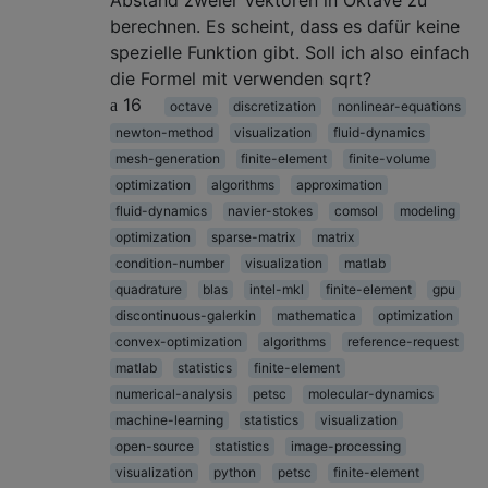
Abstand zweier Vektoren in Oktave zu
berechnen. Es scheint, dass es dafür keine
spezielle Funktion gibt. Soll ich also einfach
die Formel mit verwenden sqrt?
16
octave
discretization
nonlinear-equations
newton-method
visualization
fluid-dynamics
mesh-generation
finite-element
finite-volume
optimization
algorithms
approximation
fluid-dynamics
navier-stokes
comsol
modeling
optimization
sparse-matrix
matrix
condition-number
visualization
matlab
quadrature
blas
intel-mkl
finite-element
gpu
discontinuous-galerkin
mathematica
optimization
convex-optimization
algorithms
reference-request
matlab
statistics
finite-element
numerical-analysis
petsc
molecular-dynamics
machine-learning
statistics
visualization
open-source
statistics
image-processing
visualization
python
petsc
finite-element