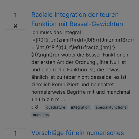
Radiale Integration der teuren
1
Funktion mit Bessel-Gewichten
Ich muss das Integral
I=∫R0f(r)Jn(znmrR)rdrI=∫0Rf(r)Jn(znmrR)rdrI
= \int_0^R f(r)J_n\left(\frac{z_{nm}r}
{R}\right)rdr wobei die Bessel-Funktionen
der ersten Art der Ordnung , ihre Null ist
und eine reelle Funktion ist, die etwas
ähnlich ist zu (aber nicht dasselbe, es ist
ziemlich kompliziert und beinhaltet
normalerweise Begriffe mit und manchmal
).n t h z n m …
8
quadrature
integration
special-functions
numerics
Vorschläge für ein numerisches
1