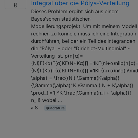
Integral über die Pólya-Verteilung
Dieses Problem ergibt sich aus einem
Bayes'schen statistischen
Modellierungsprojekt. Um mit meinem Modell
rechnen zu können, muss ich eine Integration
durchführen, bei der ein Teil des Integranden
die "Pólya" - oder "Dirichlet-Multinomial" -
Verteilung ist. p(n∣α)=
(N!)Γ(Kα)Γ(α)KΓ(N+Kα)∏i=1KΓ(ni+α)ni!p(n∣α)
(N!)Γ(Kα)Γ(α)KΓ(N+Kα)∏i=1KΓ(ni+α)ni!p(n\mi
\alpha) = \frac{(N!) \Gamma(K\alpha)}
{\Gamma(\alpha)^K \Gamma ( N + K\alpha)}
\prod_{i=1}^K \frac{\Gamma(n_i + \alpha)}{
n_i!} wobei …
8
quadrature