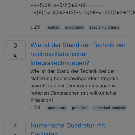
−ν−5/2K−ν−5/2(λκ2+r2−−−−−
−√)E(r)=r4(λκ2+r2)−ν−5/2K−ν−5/2(λκ2+r2)E
…
25
matlab
quadrature
special-functions
Wie ist der Stand der Technik bei
3
hochoszillatorischen
Integralrechnungen?
Wie ist der Stand der Technik bei der
Näherung hochschwingender Integrale
sowohl in einer Dimension als auch in
höheren Dimensionen mit willkürlicher
Präzision?
23
quadrature
precision
numerical-analysis
Numerische Quadratur mit
4
Derivaten