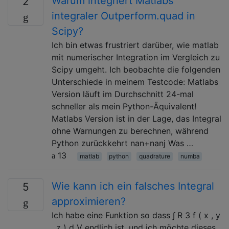
Warum integriert Matlabs
2
integraler Outperform.quad in
Scipy?
Ich bin etwas frustriert darüber, wie matlab
mit numerischer Integration im Vergleich zu
Scipy umgeht. Ich beobachte die folgenden
Unterschiede in meinem Testcode: Matlabs
Version läuft im Durchschnitt 24-mal
schneller als mein Python-Äquivalent!
Matlabs Version ist in der Lage, das Integral
ohne Warnungen zu berechnen, während
Python zurückkehrt nan+nanj Was …
13
matlab
python
quadrature
numba
Wie kann ich ein falsches Integral
5
approximieren?
Ich habe eine Funktion so dass ∫ R 3 f ( x , y
, z ) d V endlich ist, und ich möchte dieses