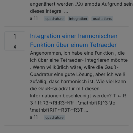
angenähert werden .λλ\lambda Aufgrund sein
dieses Integral …
11
quadrature
integration
oscillations
Integration einer harmonischen
1
Funktion über einem Tetraeder
Angenommen, ich habe eine Funktion , die
ich über eine Tetraeder- integrieren möchte
. Wenn willkürlich wäre, wäre die Gauß-
Quadratur eine gute Lösung, aber ich weiß
zufällig, dass harmonisch ist. Wie viel kann
die Gauß-Quadratur mit diesen
Informationen beschleunigt werden? T ⊂ R
3 f ff:R3→Rf:R3→Rf : \mathbf{R}^3 \to
\mathbf{R}T⊂R3T⊂R3T …
11
quadrature