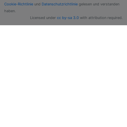
Cookie-Richtlinie
und
Datenschutzrichtlinie
gelesen und verstanden
haben.
Licensed under
cc by-sa 3.0
with attribution required.