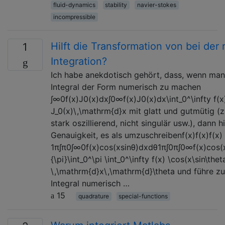
fluid-dynamics
stability
navier-stokes
incompressible
Hilft die Transformation von bei de
1
Integration?
Ich habe anekdotisch gehört, dass, wenn man 
Integral der Form numerisch zu machen
∫∞0f(x)J0(x)dx∫0∞f(x)J0(x)dx\int_0^\infty f(x
J_0(x)\,\mathrm{d}x mit glatt und gutmütig (z.
stark oszillierend, nicht singulär usw.), dann hi
Genauigkeit, es als umzuschreibenf(x)f(x)f(x)
1π∫π0∫∞0f(x)cos(xsinθ)dxdθ1π∫0π∫0∞f(x)cos⁡(x
{\pi}\int_0^\pi \int_0^\infty f(x) \cos(x\sin\thet
\,\mathrm{d}x\,\mathrm{d}\theta und führe zu
Integral numerisch …
15
quadrature
special-functions