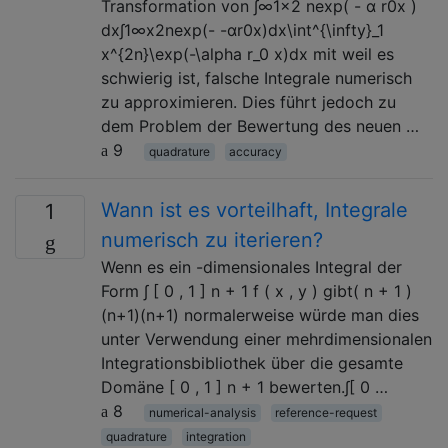
Transformation von ∫∞1x2 nexp( - α r0x )
dx∫1∞x2nexp⁡(- -αr0x)dx\int^{\infty}_1
x^{2n}\exp(-\alpha r_0 x)dx mit weil es
schwierig ist, falsche Integrale numerisch
zu approximieren. Dies führt jedoch zu
dem Problem der Bewertung des neuen …
9
quadrature
accuracy
Wann ist es vorteilhaft, Integrale
1
numerisch zu iterieren?
Wenn es ein -dimensionales Integral der
Form ∫ [ 0 , 1 ] n + 1 f ( x , y ) gibt( n + 1 )
(n+1)(n+1) normalerweise würde man dies
unter Verwendung einer mehrdimensionalen
Integrationsbibliothek über die gesamte
Domäne [ 0 , 1 ] n + 1 bewerten.∫[ 0 …
8
numerical-analysis
reference-request
quadrature
integration