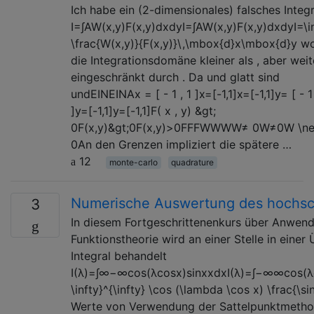
Ich habe ein (2-dimensionales) falsches Integr
I=∫AW(x,y)F(x,y)dxdyI=∫AW(x,y)F(x,y)dxdyI=\i
\frac{W(x,y)}{F(x,y)}\,\mbox{d}x\mbox{d}y w
die Integrationsdomäne kleiner als , aber weit
eingeschränkt durch . Da und glatt sind
undEINEINAx = [ - 1 , 1 ]x=[-1,1]x=[-1,1]y= [ - 1 
]y=[-1,1]y=[-1,1]F( x , y) &gt;
0F(x,y)&gt;0F(x,y)>0FFFWWWW≠ 0W≠0W \n
0An den Grenzen impliziert die spätere …
12
monte-carlo
quadrature
Numerische Auswertung des hochsc
3
In diesem Fortgeschrittenenkurs über Anwen
Funktionstheorie wird an einer Stelle in ein
Integral behandelt
I(λ)=∫∞−∞cos(λcosx)sinxxdxI(λ)=∫−∞∞cos⁡(λco
\infty}^{\infty} \cos (\lambda \cos x) \frac{\s
Werte von Verwendung der Sattelpunktmetho