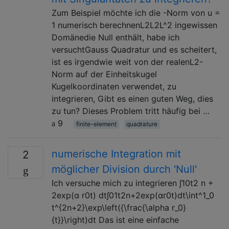
Zum Beispiel möchte ich die -Norm von u =
1 numerisch berechnenL2L2L^2 ingewissen
Domänedie Null enthält, habe ich
versuchtGauss Quadratur und es scheitert,
ist es irgendwie weit von der realenL2-
Norm auf der Einheitskugel
Kugelkoordinaten verwendet, zu
integrieren, Gibt es einen guten Weg, dies
zu tun? Dieses Problem tritt häufig bei …
9
finite-element
quadrature
numerische Integration mit
2
möglicher Division durch 'Null'
Ich versuche mich zu integrieren ∫10t2 n +
2exp(α r0t) dt∫01t2n+2exp⁡(αr0t)dt\int^1_0
t^{2n+2}\exp\left({\frac{\alpha r_0}
{t}}\right)dt Das ist eine einfache