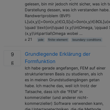
gelesen, bin mir jedoch nicht sicher, was ich 
Darstellung dessen, was ich verstanden habe.
Randwertproblem (BVP):
L[u(x,y)]=0on(x,y)∈Ω,S[u]=0on(x,y)∈∂ΩL[u(
\quad \text{on}\quad (x,y)\in\Omega, \qquad 
(x,y)\in\partial\Omega wobei …
21
pde
finite-element
boundary-conditions
Grundlegende Erklärung der
9
Formfunktion
Ich habe gerade angefangen, FEM auf einer
strukturierteren Basis zu studieren, als ich
es in meinen Grundstudiengängen getan
habe. Ich mache das, weil ich trotz der
Tatsache, dass ich die "FEM" in
kommerzieller (und anderer nicht-
kommerzieller) Software verwenden kann,
die Untertagetechniken, die die Methode