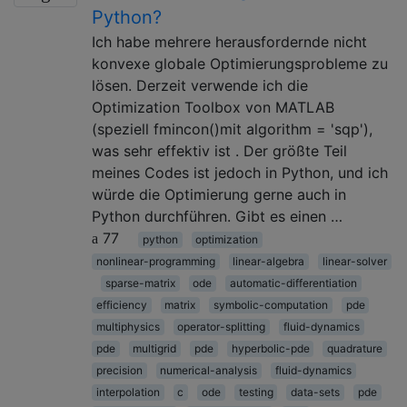
Python?
Ich habe mehrere herausfordernde nicht
konvexe globale Optimierungsprobleme zu
lösen. Derzeit verwende ich die
Optimization Toolbox von MATLAB
(speziell fmincon()mit algorithm = 'sqp'),
was sehr effektiv ist . Der größte Teil
meines Codes ist jedoch in Python, und ich
würde die Optimierung gerne auch in
Python durchführen. Gibt es einen …
77
python
optimization
nonlinear-programming
linear-algebra
linear-solver
sparse-matrix
ode
automatic-differentiation
efficiency
matrix
symbolic-computation
pde
multiphysics
operator-splitting
fluid-dynamics
pde
multigrid
pde
hyperbolic-pde
quadrature
precision
numerical-analysis
fluid-dynamics
interpolation
c
ode
testing
data-sets
pde