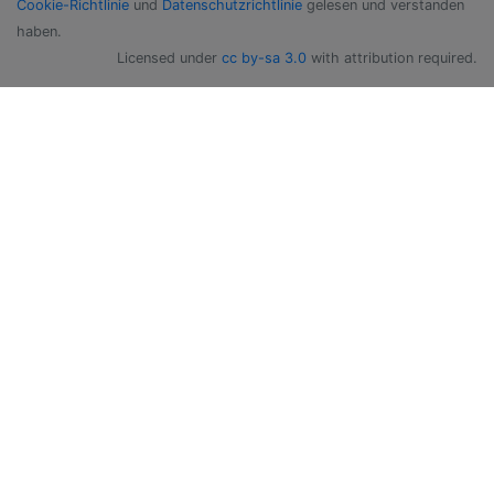
Cookie-Richtlinie
und
Datenschutzrichtlinie
gelesen und verstanden
haben.
Licensed under
cc by-sa 3.0
with attribution required.