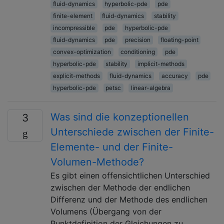
fluid-dynamics
hyperbolic-pde
pde
finite-element
fluid-dynamics
stability
incompressible
pde
hyperbolic-pde
fluid-dynamics
pde
precision
floating-point
convex-optimization
conditioning
pde
hyperbolic-pde
stability
implicit-methods
explicit-methods
fluid-dynamics
accuracy
pde
hyperbolic-pde
petsc
linear-algebra
Was sind die konzeptionellen
3
Unterschiede zwischen der Finite-
Elemente- und der Finite-
Volumen-Methode?
Es gibt einen offensichtlichen Unterschied
zwischen der Methode der endlichen
Differenz und der Methode des endlichen
Volumens (Übergang von der
Punktdefinition der Gleichungen zu