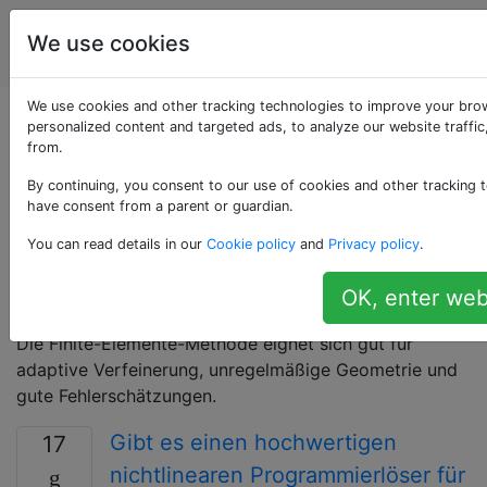
Computational
Tags
We use cookies
Account
Science
We use cookies and other tracking technologies to improve your bro
Als «finite-element»
personalized content and targeted ads, to analyze our website traffi
from.
getaggte Fragen
By continuing, you consent to our use of cookies and other tracking t
have consent from a parent or guardian.
Ein Mittel zum Lösen gewöhnlicher und partieller
You can read details in our
Cookie policy
and
Privacy policy
.
Differentialgleichungen. Die Domäne des Problems
wird in Elemente unterteilt, und die Lösung in jedem
OK, enter web
Element wird auf der Basis von Funktionen erweitert.
Die Finite-Elemente-Methode eignet sich gut für
adaptive Verfeinerung, unregelmäßige Geometrie und
gute Fehlerschätzungen.
Gibt es einen hochwertigen
17
nichtlinearen Programmierlöser für