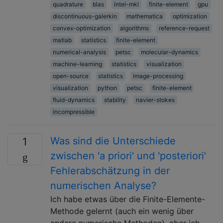
quadrature
blas
intel-mkl
finite-element
gpu
discontinuous-galerkin
mathematica
optimization
convex-optimization
algorithms
reference-request
matlab
statistics
finite-element
numerical-analysis
petsc
molecular-dynamics
machine-learning
statistics
visualization
open-source
statistics
image-processing
visualization
python
petsc
finite-element
fluid-dynamics
stability
navier-stokes
incompressible
Was sind die Unterschiede
1
zwischen 'a priori' und 'posteriori'
Fehlerabschätzung in der
numerischen Analyse?
Ich habe etwas über die Finite-Elemente-
Methode gelernt (auch ein wenig über