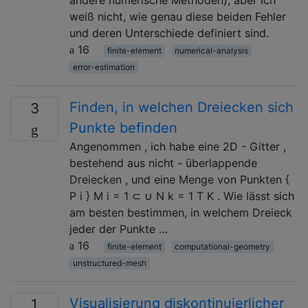
andere numerische Methoden), aber ich
weiß nicht, wie genau diese beiden Fehler
und deren Unterschiede definiert sind.
16
finite-element
numerical-analysis
error-estimation
Finden, in welchen Dreiecken sich
3
Punkte befinden
Angenommen , ich habe eine 2D - Gitter ,
bestehend aus nicht - überlappende
Dreiecken , und eine Menge von Punkten {
P i } M i = 1 ⊂ ∪ N k = 1 T K . Wie lässt sich
am besten bestimmen, in welchem ​​Dreieck
jeder der Punkte …
16
finite-element
computational-geometry
unstructured-mesh
Visualisierung diskontinuierlicher
1