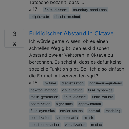
Tatsache bezahlt, dass …
17
finite-element
boundary-conditions
elliptic-pde
nitsche-method
Euklidischer Abstand in Oktave
3
Ich würde gerne wissen, ob es einen
schnellen Weg gibt, den euklidischen
Abstand zweier Vektoren in Oktave zu
berechnen. Es scheint, dass es dafür keine
spezielle Funktion gibt. Soll ich also einfach
die Formel mit verwenden sqrt?
16
octave
discretization
nonlinear-equations
newton-method
visualization
fluid-dynamics
mesh-generation
finite-element
finite-volume
optimization
algorithms
approximation
fluid-dynamics
navier-stokes
comsol
modeling
optimization
sparse-matrix
matrix
condition-number
visualization
matlab