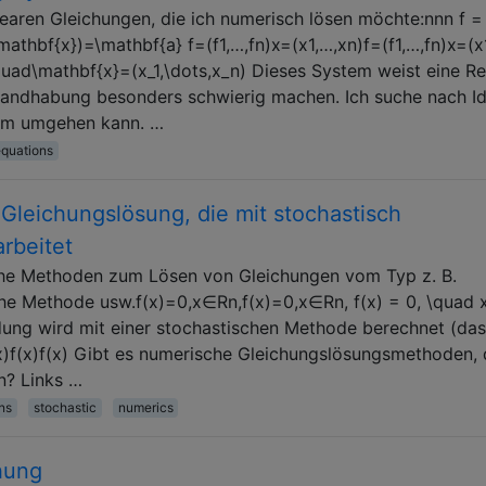
earen Gleichungen, die ich numerisch lösen möchte:nnn f = (
\mathbf{x})=\mathbf{a} f=(f1,…,fn)x=(x1,…,xn)f=(f1,…,fn)x=(x
\quad\mathbf{x}=(x_1,\dots,x_n) Dieses System weist eine Re
 Handhabung besonders schwierig machen. Ich suche nach I
tem umgehen kann. …
equations
leichungslösung, die mit stochastisch
rbeitet
che Methoden zum Lösen von Gleichungen vom Typ z. B.
 Methode usw.f(x)=0,x∈Rn,f(x)=0,x∈Rn, f(x) = 0, \quad x
ung wird mit einer stochastischen Methode berechnet (das
f(x)f(x)f(x) Gibt es numerische Gleichungslösungsmethoden, 
n? Links …
ns
stochastic
numerics
hung