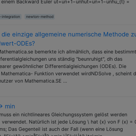
mit einem Backward Euler ut=un+1−unhut=un+1−unhu_{t} =
-integration
newton-method
 die einzige allgemeine numerische Methode z
ndwert-ODEs?
thematica.se bemerkte ich allmählich, dass eine bestimmt
erentialgleichungen uns ständig "beunruhigt", dh das
arer gewöhnlicher Differentialgleichungen (ODEs). Die
Mathematica- Funktion verwendet wirdNDSolve , scheint d
enutzer von Mathematica.SE …
-> min
muss ein nichtlineares Gleichungssystem gelöst werden
verwendet. Natürlich ist jede Lösung \ hat {x} von F (x) = 
s; Das Gegenteil ist auch der Fall (wenn eine Lösung