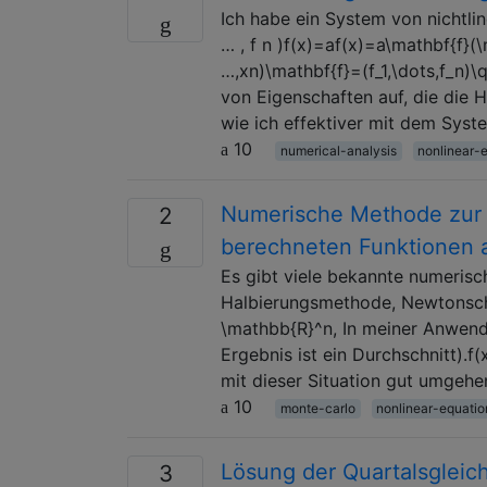
Ich habe ein System von nichtlin
… , f n )f(x)=af(x)=a\mathbf{f}(
…,xn)\mathbf{f}=(f_1,\dots,f_n)
von Eigenschaften auf, die die
wie ich effektiver mit dem Sys
10
numerical-analysis
nonlinear-
Numerische Methode zur G
2
berechneten Funktionen a
Es gibt viele bekannte numeris
Halbierungsmethode, Newtonsche
\mathbb{R}^n, In meiner Anwend
Ergebnis ist ein Durchschnitt).
mit dieser Situation gut umgehe
10
monte-carlo
nonlinear-equatio
Lösung der Quartalsgleic
3