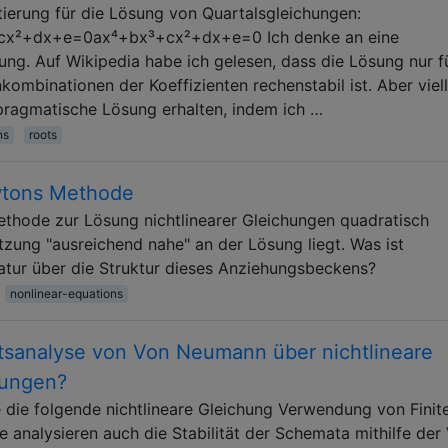
ierung für die Lösung von Quartalsgleichungen:
x²+dx+e=0ax⁴+bx³+cx²+dx+e=0 Ich denke an eine
ung. Auf Wikipedia habe ich gelesen, dass die Lösung nur f
ombinationen der Koeffizienten rechenstabil ist. Aber viell
e pragmatische Lösung erhalten, indem ich …
ns
roots
wtons Methode
ethode zur Lösung nichtlinearer Gleichungen quadratisch
tzung "ausreichend nahe" an der Lösung liegt. Was ist
ratur über die Struktur dieses Anziehungsbeckens?
nonlinear-equations
tätsanalyse von Von Neumann über nichtlineare
hungen?
sie die folgende nichtlineare Gleichung Verwendung von Finit
e analysieren auch die Stabilität der Schemata mithilfe der