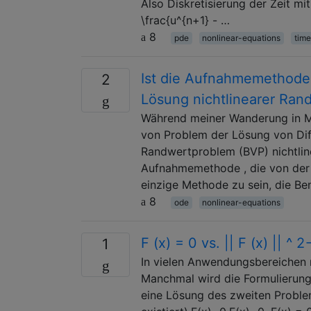
Also Diskretisierung der Zeit 
\frac{u^{n+1} - …
8
pde
nonlinear-equations
time
Ist die Aufnahmemethode
2
Lösung nichtlinearer Ra
Während meiner Wanderung in Ma
von Problem der Lösung von Diff
Randwertproblem (BVP) nichtline
Aufnahmemethode , die von der 
einzige Methode zu sein, die B
8
ode
nonlinear-equations
F (x) = 0 vs. || F (x) || ^ 2
1
In vielen Anwendungsbereichen 
Manchmal wird die Formulierung 
eine Lösung des zweiten Problem