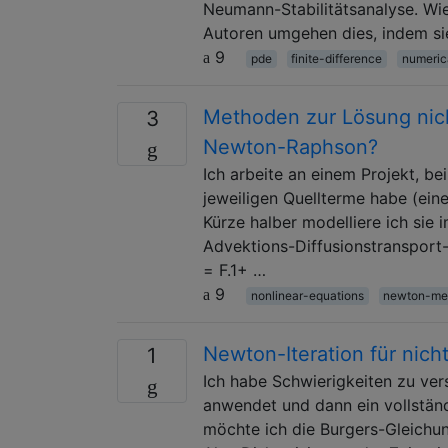
Neumann-Stabilitätsanalyse. Wie 
Autoren umgehen dies, indem sie
9
pde
finite-difference
numeric
Methoden zur Lösung nich
3
Newton-Raphson?
Ich arbeite an einem Projekt, b
jeweiligen Quellterme habe (ein
Kürze halber modelliere ich sie 
Advektions-Diffusionstransport-
= F.1+ …
9
nonlinear-equations
newton-me
Newton-Iteration für nich
1
Ich habe Schwierigkeiten zu ver
anwendet und dann ein vollständ
möchte ich die Burgers-Gleichu