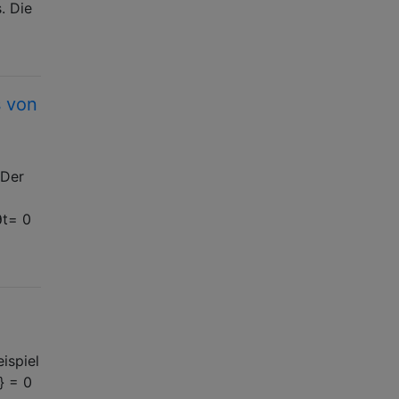
. Die
s von
 Der
∂t= 0
ispiel
} = 0