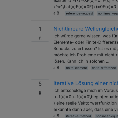
existiert).F(x)=0.F(x)=0. F(x) =
x^x^\hat{x}F(x)=0F(x)=0F(x)=0
8
reference-request
nonlinear-eq
Nichtlineare Wellengleich
1
Ich würde gerne wissen, was für 
Elemente- oder Finite-Differenz
Schocks zu erfassen? Ist es mög
möchte ich Probleme mit nicht r
lösen. Kann ich in solchen …
8
finite-element
finite-difference
Iterative Lösung einer ni
5
Ich entschuldige mich im Vorau
u−f(u)=0u−f(u)=0\begin{equation}
) eine reelle Vektorwertfunktion
erkannte dann aber, dass eine v
8
iterative-method
nonlinear-equa