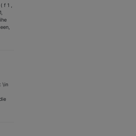
 f 1 ,
1,
ihe
deen,
 \in
die