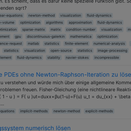
 Es scheint, dass es dafür keine spezielle Funktion gibt. So
wenden sqrt?
ear-equations
newton-method
visualization
fluid-dynamics
te-volume
optimization
algorithms
approximation
fluid-dynamics
timization
sparse-matrix
matrix
condition-number
visualization
m
lement
gpu
discontinuous-galerkin
mathematica
optimization
rence-request
matlab
statistics
finite-element
numerical-analysis
statistics
visualization
open-source
statistics
image-processing
element
fluid-dynamics
stability
navier-stokes
incompressible
eare PDEs ohne Newton-Raphson-Iteration zu lös
 zu verstehen und würde mich über einige allgemeine Komm
oblemen freuen. Fisher-Gleichung (eine nichtlineare Reakt
 1 - u ) = F( u )ut=duxx+βu(1-u)=F(u) u_t = du_{xx} + \beta 
 …
equations
implicit-methods
newton-method
explicit-methods
gssystem numerisch lösen