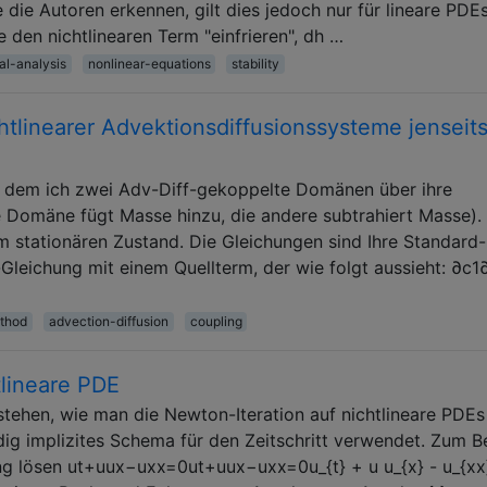
die Autoren erkennen, gilt dies jedoch nur für lineare PDEs
 den nichtlinearen Term "einfrieren", dh …
al-analysis
nonlinear-equations
stability
tlinearer Advektionsdiffusionssysteme jenseit
ei dem ich zwei Adv-Diff-gekoppelte Domänen über ihre
e Domäne fügt Masse hinzu, die andere subtrahiert Masse).
im stationären Zustand. Die Gleichungen sind Ihre Standard-
Gleichung mit einem Quellterm, der wie folgt aussieht: ∂c1
thod
advection-diffusion
coupling
tlineare PDE
stehen, wie man die Newton-Iteration auf nichtlineare PDEs
ig implizites Schema für den Zeitschritt verwendet. Zum Be
ng lösen ut+uux−uxx=0ut+uux−uxx=0u_{t} + u u_{x} - u_{xx