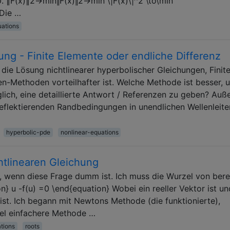
 0. ∥F(x)∥2→min‖F(x)‖2→min \|F(x)\|^2 \to\min
 Die …
uations
ung - Finite Elemente oder endliche Differenz
die Lösung nichtlinearer hyperbolischer Gleichungen, Finit
en-Methoden vorteilhafter ist. Welche Methode ist besser, 
lich, eine detaillierte Antwort / Referenzen zu geben? Au
eflektierenden Randbedingungen in unendlichen Wellenleite
hyperbolic-pde
nonlinear-equations
chtlinearen Gleichung
s, wenn diese Frage dumm ist. Ich muss die Wurzel von ber
 u -f(u) =0 \end{equation} Wobei ein reeller Vektor ist und
 ist. Ich begann mit Newtons Methode (die funktionierte),
iel einfachere Methode …
tions
roots