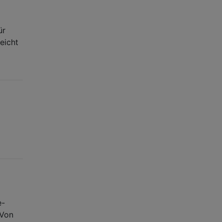
ür
eicht
e-
 Von