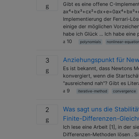
Gibt es eine offene C-Implement
ax⁴+bx³+cx²+dx+e=0ax⁴+bx³+c
Implementierung der Ferrari-Lös
einige der möglichen Vorzeichenk
habe ich Glück ... Ich habe ein
10
polynomials
nonlinear-equatio
Anziehungspunkt für Ne
3
Es ist bekannt, dass Newtons M
konvergiert, wenn die Startschä
"ausreichend nah"? Gibt es Lite
9
iterative-method
convergence
Was sagt uns die Stabili
2
Finite-Differenzen-Gleic
Ich lese eine Arbeit [1], in der 
Differenzen-Methoden lösen . Si