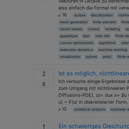
Vektoren in Oktave zu berechnen.
also einfach die Formel mit ver
16
octave
discretization
nonlin
mesh-generation
finite-element
fini
navier-stokes
comsol
modeling
op
quadrature
blas
intel-mkl
finite-e
convex-optimization
algorithms
refe
molecular-dynamics
machine-learning
visualization
python
petsc
finite-
Ist es möglich, nichtlin
2
Ich versuche einige Ergebnisse
zum Umgang mit nichtlinearen Pr
Diffusions-PDE), ut= dux x+ βu (
u) = F(u) in diskretisierter Form,
15
numerical-analysis
nonlinear-
Ein schwieriges Gleichun
1