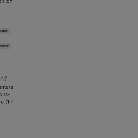
ll ich
atlab
petsc
en?
entare
ions-
u (1 -