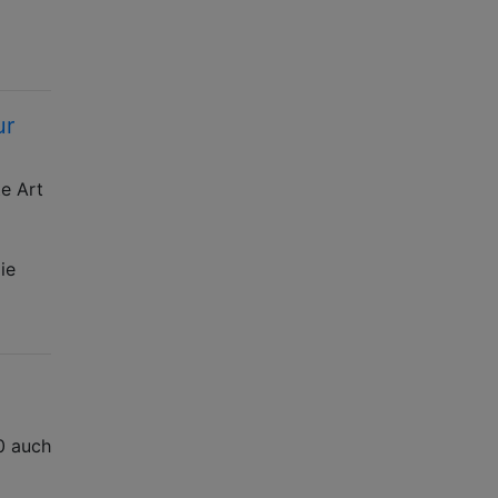
ur
e Art
ie
0 auch