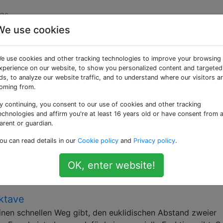
gs
We use cookies
quations» getaggte Fra
e use cookies and other tracking technologies to improve your browsing
xperience on our website, to show you personalized content and targeted
e Gleichungen können algebraische oder Differentialgleichu
ds, to analyze our website traffic, and to understand where our visitors a
oming from.
ein geeigneter Löser?
y continuing, you consent to our use of cookies and other tracking
nichtlineare Löser von scipy verglichen und war besonders
echnologies and affirm you're at least 16 years old or have consent from 
Beispiel im Scipy-Kochbuch, in dem sie eine
arent or guardian.
 zweiter Ordnung mit nichtlinearem Reaktionsterm in etwa 
ou can read details in our
Cookie policy
and
Privacy policy
.
Beispielcode geändert, um die nichtlineare Poisson-Gleichu
g genannt , siehe Seite 17 in …
OK, enter website!
poisson
scipy
ktave
inen schnellen Weg gibt, den euklidischen Abstand zweier