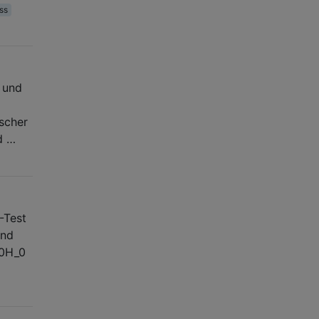
ss
 und
ischer
d …
-Test
und
H0H_0