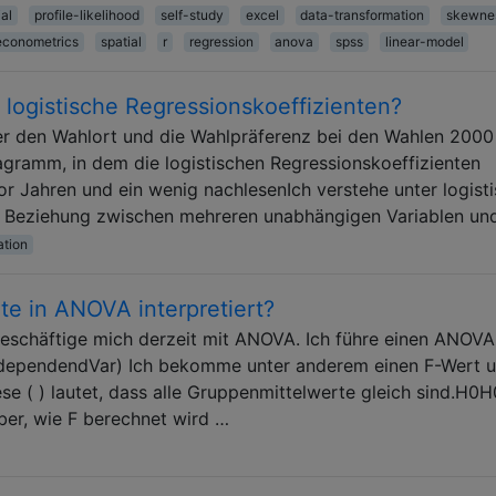
al
profile-likelihood
self-study
excel
data-transformation
skewne
econometrics
spatial
r
regression
anova
spss
linear-model
ogistische Regressionskoeffizienten?
ber den Wahlort und die Wahlpräferenz bei den Wahlen 2000
iagramm, in dem die logistischen Regressionskoeffizienten
r Jahren und ein wenig nachlesenIch verstehe unter logist
ie Beziehung zwischen mehreren unabhängigen Variablen un
ation
e in ANOVA interpretiert?
d beschäftige mich derzeit mit ANOVA. Ich führe einen ANOVA
ndependendVar) Ich bekomme unter anderem einen F-Wert 
se ( ) lautet, dass alle Gruppenmittelwerte gleich sind.H0
über, wie F berechnet wird …