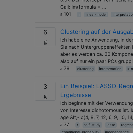
Call: lm(formula = …
101
r
linear-model
interpretati
Clustering auf der Ausga
6
Ich habe eine Anwendung, in der
Sie nach Untergruppeneffekten i
aber es werden ca. 30 Komponent
also auf nur ein paar PCs grupp
78
clustering
interpretation
k-
Ein Beispiel: LASSO-Regr
3
Ergebnisse
Ich beginne mit der Verwendun
von Interesse dichotomous ist. 
age &lt;- c(4, 8, 7, 12, 6, 9, 10, 14
77
r
self-study
lasso
regres
conditional-probability
independence