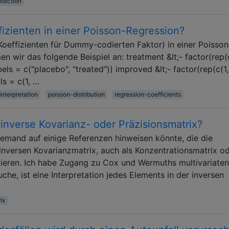
ediction
ffizienten in einer Poisson-Regression?
Koeffizienten für Dummy-codierten Faktor) in einer Poisson
n wir das folgende Beispiel an: treatment &lt;- factor(rep(c
labels = c("placebo", "treated")) improved &lt;- factor(rep(c(1,
els = c(1, …
interpretation
poisson-distribution
regression-coefficients
e inverse Kovarianz- oder Präzisionsmatrix?
jemand auf einige Referenzen hinweisen könnte, die die
 inversen Kovarianzmatrix, auch als Konzentrationsmatrix o
tieren. Ich habe Zugang zu Cox und Wermuths multivariaten
che, ist eine Interpretation jedes Elements in der inversen
ix