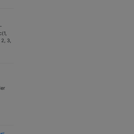
-
(1,
 2, 3,
der