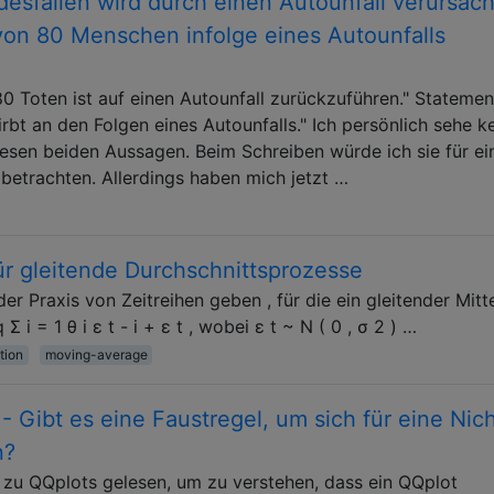
odesfällen wird durch einen Autounfall verursach
on 80 Menschen infolge eines Autounfalls
80 Toten ist auf einen Autounfall zurückzuführen." Stateme
rbt an den Folgen eines Autounfalls." Ich persönlich sehe k
esen beiden Aussagen. Beim Schreiben würde ich sie für ei
betrachten. Allerdings haben mich jetzt …
für gleitende Durchschnittsprozesse
der Praxis von Zeitreihen geben , für die ein gleitender Mitt
 i = 1 θ i ε t - i + ε t , wobei ε t ~ N ( 0 , σ 2 ) …
tion
moving-average
- Gibt es eine Faustregel, um sich für eine Nic
n?
 zu QQplots gelesen, um zu verstehen, dass ein QQplot