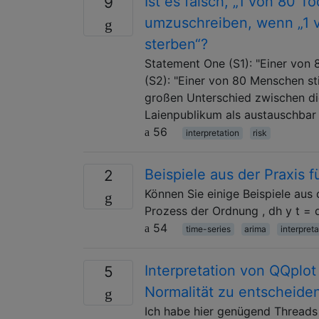
Ist es falsch, „1 von 80 T
9
umzuschreiben, wenn „1 v
sterben“?
Statement One (S1): "Einer von 
(S2): "Einer von 80 Menschen sti
großen Unterschied zwischen di
Laienpublikum als austauschbar 
56
interpretation
risk
Beispiele aus der Praxis 
2
Können Sie einige Beispiele aus 
Prozess der Ordnung , dh y t = q Σ
54
time-series
arima
interpreta
Interpretation von QQplot 
5
Normalität zu entscheide
Ich habe hier genügend Threads