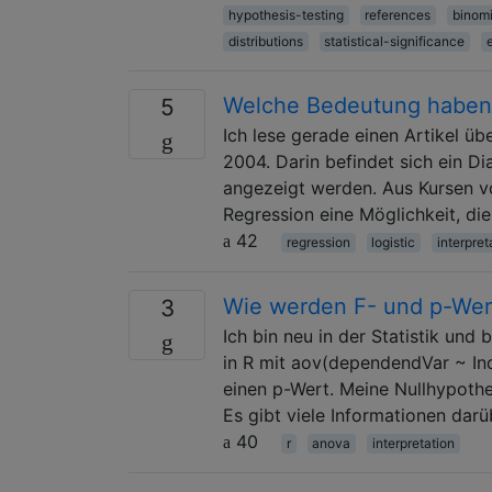
hypothesis-testing
references
binomi
distributions
statistical-significance
Welche Bedeutung haben l
5
Ich lese gerade einen Artikel ü
2004. Darin befindet sich ein D
angezeigt werden. Aus Kursen vo
Regression eine Möglichkeit, d
42
regression
logistic
interpret
Wie werden F- und p-Wert
3
Ich bin neu in der Statistik un
in R mit aov(dependendVar ~ I
einen p-Wert. Meine Nullhypothe
Es gibt viele Informationen dar
40
r
anova
interpretation