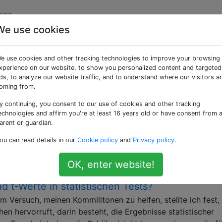
ags
We use cookies
ion» getaggte Fragen
e use cookies and other tracking technologies to improve your browsing
xperience on our website, to show you personalized content and targeted
ussfolgerungen aus den Ergebnissen einer statistischen Anal
ds, to analyze our website traffic, and to understand where our visitors a
oming from.
ade verstehen?
y continuing, you consent to our use of cookies and other tracking
etationen der Freiheitsgrade einer Statistik: In der Statistik
echnologies and affirm you're at least 16 years old or have consent from 
e Anzahl der Werte in der endgültigen Berechnung einer Stat
arent or guardian.
tzungen statistischer Parameter können auf unterschiedlich
ou can read details in our
Cookie policy
and
Privacy policy
.
Daten basieren. Die Anzahl unabhängiger Informationen , 
eedom
intuition
OK, enter website!
 t-Werte in statistischen Tests?
m Versuch, meinen Kommilitonen zu helfen, stellte ich fest,
en hervorruft, darin besteht, die Ergebnisse statistischer