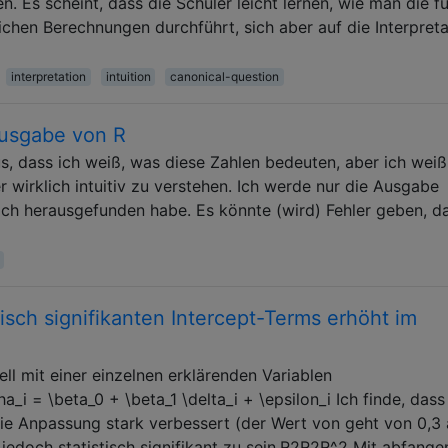
n. Es scheint, dass die Schüler leicht lernen, wie man die fü
ichen Berechnungen durchführt, sich aber auf die Interpreta
interpretation
intuition
canonical-question
-Ausgabe von R
us, dass ich weiß, was diese Zahlen bedeuten, aber ich weiß
er wirklich intuitiv zu verstehen. Ich werde nur die Ausgabe
ch herausgefunden habe. Es könnte (wird) Fehler geben, da
tisch signifikanten Intercept-Terms erhöht im
ll mit einer einzelnen erklärenden Variablen
_i = \beta_0 + \beta_1 \delta_i + \epsilon_i Ich finde, dass
ie Anpassung stark verbessert (der Wert von geht von 0,3 
 jedoch statistisch signifikant zu sein.R2R2R^2 Mit abfange