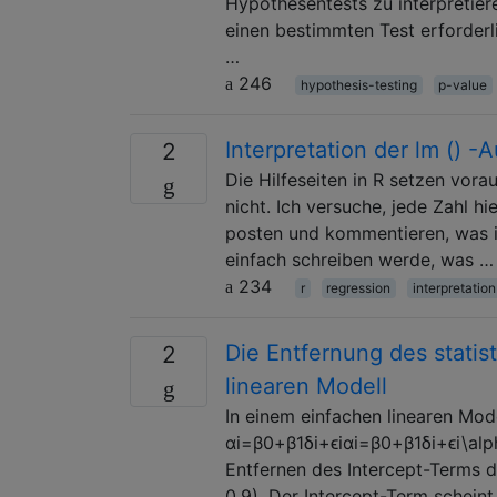
Hypothesentests zu interpretiere
einen bestimmten Test erforderl
…
246
hypothesis-testing
p-value
Interpretation der lm () 
2
Die Hilfeseiten in R setzen vora
nicht. Ich versuche, jede Zahl hi
posten und kommentieren, was i
einfach schreiben werde, was …
234
r
regression
interpretation
Die Entfernung des statis
2
linearen Modell
In einem einfachen linearen Mode
αi=β0+β1δi+ϵiαi=β0+β1δi+ϵi\alpha
Entfernen des Intercept-Terms d
0,9). Der Intercept-Term scheint