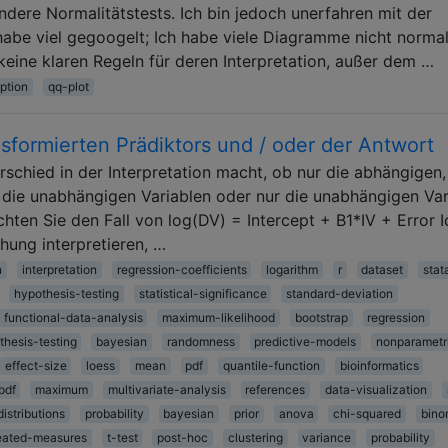
ndere Normalitätstests. Ich bin jedoch unerfahren mit der
 habe viel gegoogelt; Ich habe viele Diagramme nicht norma
ine klaren Regeln für deren Interpretation, außer dem …
ption
qq-plot
ansformierten Prädiktors und / oder der Antwort
rschied in der Interpretation macht, ob nur die abhängigen,
 die unabhängigen Variablen oder nur die unabhängigen Var
hten Sie den Fall von log(DV) = Intercept + B1*IV + Error I
hung interpretieren, …
n
interpretation
regression-coefficients
logarithm
r
dataset
stat
hypothesis-testing
statistical-significance
standard-deviation
functional-data-analysis
maximum-likelihood
bootstrap
regression
thesis-testing
bayesian
randomness
predictive-models
nonparametr
effect-size
loess
mean
pdf
quantile-function
bioinformatics
pdf
maximum
multivariate-analysis
references
data-visualization
distributions
probability
bayesian
prior
anova
chi-squared
bino
eated-measures
t-test
post-hoc
clustering
variance
probability