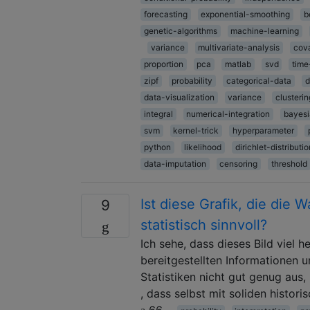
forecasting
exponential-smoothing
b
genetic-algorithms
machine-learning
variance
multivariate-analysis
cov
proportion
pca
matlab
svd
time
zipf
probability
categorical-data
d
data-visualization
variance
clusterin
integral
numerical-integration
bayes
svm
kernel-trick
hyperparameter
python
likelihood
dirichlet-distributio
data-imputation
censoring
threshold
Ist diese Grafik, die die 
9
statistisch sinnvoll?
Ich sehe, dass dieses Bild viel 
bereitgestellten Informationen u
Statistiken nicht gut genug au
, dass selbst mit soliden histori
66