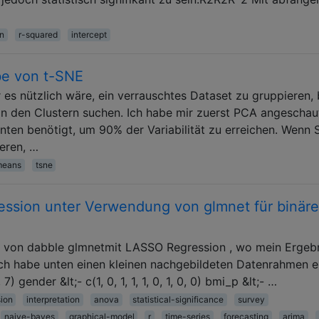
on
r-squared
intercept
be von t-SNE
 es nützlich wäre, ein verrauschtes Dataset zu gruppieren,
n den Clustern suchen. Ich habe mir zuerst PCA angeschau
en benötigt, um 90% der Variabilität zu erreichen. Wenn 
ieren, …
means
tsne
ession unter Verwendung von glmnet für binäre
g von dabble glmnetmit LASSO Regression , wo mein Ergeb
Ich habe unten einen kleinen nachgebildeten Datenrahmen ers
, 7) gender &lt;- c(1, 0, 1, 1, 1, 0, 1, 0, 0) bmi_p &lt;- …
sion
interpretation
anova
statistical-significance
survey
naive-bayes
graphical-model
r
time-series
forecasting
arima