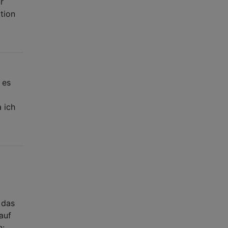
r
tion
 es
 ich
 das
auf
n: