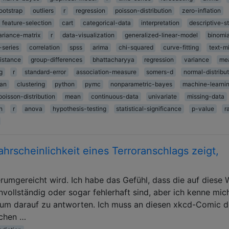
ootstrap
outliers
r
regression
poisson-distribution
zero-inflation
feature-selection
cart
categorical-data
interpretation
descriptive-st
ariance-matrix
r
data-visualization
generalized-linear-model
binomia
-series
correlation
spss
arima
chi-squared
curve-fitting
text-m
istance
group-differences
bhattacharyya
regression
variance
me
g
r
standard-error
association-measure
somers-d
normal-distribu
ian
clustering
python
pymc
nonparametric-bayes
machine-learni
poisson-distribution
mean
continuous-data
univariate
missing-data
n
r
anova
hypothesis-testing
statistical-significance
p-value
r
Wahrscheinlichkeit eines Terroranschlags zeigt,
herumgereicht wird. Ich habe das Gefühl, dass die auf diese 
nvollständig oder sogar fehlerhaft sind, aber ich kenne mic
s, um darauf zu antworten. Ich muss an diesen xkcd-Comic 
schen …