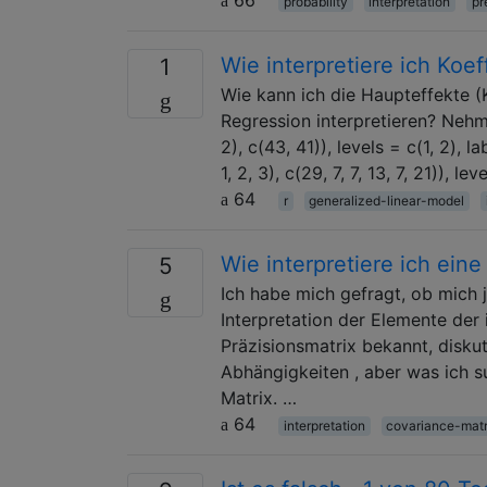
probability
interpretation
pr
Wie interpretiere ich Koe
1
Wie kann ich die Haupteffekte (
Regression interpretieren? Nehme
2), c(43, 41)), levels = c(1, 2), 
1, 2, 3), c(29, 7, 7, 13, 7, 21)), lev
64
r
generalized-linear-model
Wie interpretiere ich ein
5
Ich habe mich gefragt, ob mich 
Interpretation der Elemente der
Präzisionsmatrix bekannt, disku
Abhängigkeiten , aber was ich su
Matrix. …
64
interpretation
covariance-matr