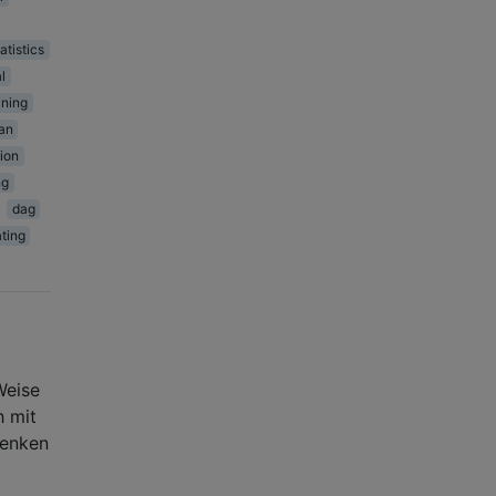
atistics
l
ining
an
tion
ng
dag
ating
Weise
h mit
denken