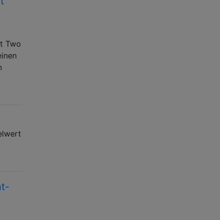
t“
nt Two
einen
n
elwert
ht-