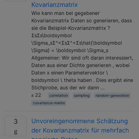
Kovarianzmatrix
Wie kann man bei gegebener
Kovarianzmatrix Daten so generieren, dass
sie die Beispiel-Kovarianzmatrix ?
ΣsΣs\boldsymbol
\Sigma_sΣ^=ΣsΣ^=Σs\hat{\boldsymbol
\Sigma} = \boldsymbol \Sigma_s
Allgemeiner: Wir sind oft daran interessiert,
Daten aus einer Dichte generieren , wobei
Daten x einen Parametervektor \
boldsymbol \ theta haben . Dies ergibt eine
Stichprobe, aus der wir dann …
22
correlation
sampling
random-generation
covariance-matrix
Unvoreingenommene Schätzung
3
der Kovarianzmatrix für mehrfach