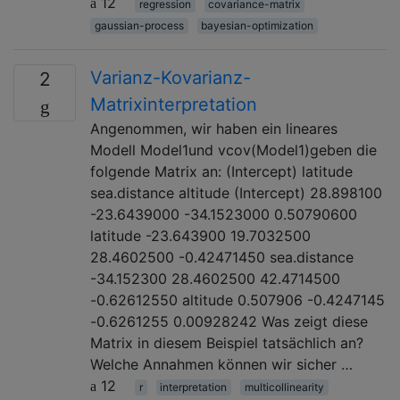
12
regression
covariance-matrix
gaussian-process
bayesian-optimization
Varianz-Kovarianz-
2
Matrixinterpretation
Angenommen, wir haben ein lineares
Modell Model1und vcov(Model1)geben die
folgende Matrix an: (Intercept) latitude
sea.distance altitude (Intercept) 28.898100
-23.6439000 -34.1523000 0.50790600
latitude -23.643900 19.7032500
28.4602500 -0.42471450 sea.distance
-34.152300 28.4602500 42.4714500
-0.62612550 altitude 0.507906 -0.4247145
-0.6261255 0.00928242 Was zeigt diese
Matrix in diesem Beispiel tatsächlich an?
Welche Annahmen können wir sicher …
12
r
interpretation
multicollinearity