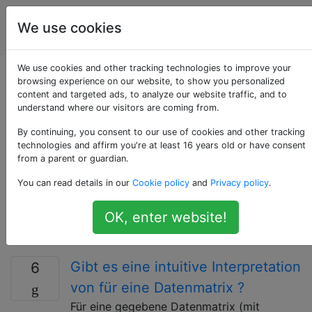
Statistiken und
Tags
We use cookies
Account
Big Data
We use cookies and other tracking technologies to improve your
Als «covariance-
browsing experience on our website, to show you personalized
content and targeted ads, to analyze our website traffic, and to
understand where our visitors are coming from.
matrix» getaggte
By continuing, you consent to our use of cookies and other tracking
Fragen
technologies and affirm you're at least 16 years old or have consent
from a parent or guardian.
You can read details in our
Cookie policy
and
Privacy policy
.
k
×
k
EIN
k
×
k
Kovarianzmatrix zwischen allen Paaren
k
von
k
zufällige Variablen. Es wird auch Varianz-
OK, enter website!
Kovarianz-Matrix oder einfach die Kovarianz-Matrix
genannt.
Gibt es eine intuitive Interpretation
6
von für eine Datenmatrix ?
Für eine gegebene Datenmatrix (mit