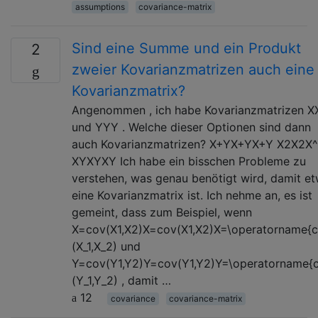
assumptions
covariance-matrix
Sind eine Summe und ein Produkt
2
zweier Kovarianzmatrizen auch eine
Kovarianzmatrix?
Angenommen , ich habe Kovarianzmatrizen X
und YYY . Welche dieser Optionen sind dann
auch Kovarianzmatrizen? X+YX+YX+Y X2X2X
XYXYXY Ich habe ein bisschen Probleme zu
verstehen, was genau benötigt wird, damit e
eine Kovarianzmatrix ist. Ich nehme an, es ist
gemeint, dass zum Beispiel, wenn
X=cov(X1,X2)X=cov⁡(X1,X2)X=\operatorname{
(X_1,X_2) und
Y=cov(Y1,Y2)Y=cov⁡(Y1,Y2)Y=\operatorname{
(Y_1,Y_2) , damit …
12
covariance
covariance-matrix