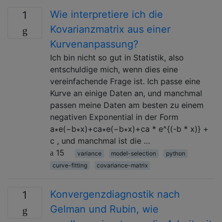
Wie interpretiere ich die
1
Kovarianzmatrix aus einer
Kurvenanpassung?
Ich bin nicht so gut in Statistik, also
entschuldige mich, wenn dies eine
vereinfachende Frage ist. Ich passe eine
Kurve an einige Daten an, und manchmal
passen meine Daten am besten zu einem
negativen Exponential in der Form
a∗e(−b∗x)+ca∗e(−b∗x)+ca * e^{(-b * x)} +
c , und manchmal ist die …
15
variance
model-selection
python
curve-fitting
covariance-matrix
Konvergenzdiagnostik nach
1
Gelman und Rubin, wie