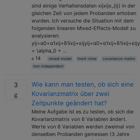
sind einige Verhaltensdaten xijxijx_{ij} in der
gleichen Zeit von jedem Probanden erhoben
wurden. Ich versuche die Situation mit dem
folgenden linearen Mixed-Effects-Modell zu
analysieren:
yij=α0+α1xij+δ1ixij+εijyij=α0+α1xij+δ1ixij+εijy_
= \alpha_0 + …
14
mixed-model
lme4-nlme
covariance-matrix
non-independent
Wie kann man testen, ob sich eine
3
Kovarianzmatrix über zwei
Zeitpunkte geändert hat?
Meine Aufgabe ist es zu testen, ob sich die
Kovarianzmatrix von 6 Variablen ändert.
Werte von 6 Variablen werden zweimal von
denselben Probanden gemessen (3 Jahre