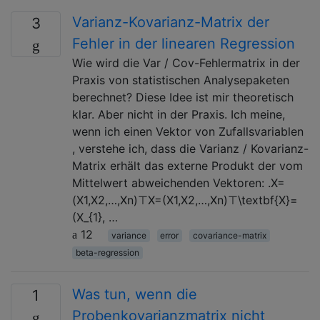
Varianz-Kovarianz-Matrix der
3
Fehler in der linearen Regression
Wie wird die Var / Cov-Fehlermatrix in der
Praxis von statistischen Analysepaketen
berechnet? Diese Idee ist mir theoretisch
klar. Aber nicht in der Praxis. Ich meine,
wenn ich einen Vektor von Zufallsvariablen
, verstehe ich, dass die Varianz / Kovarianz-
Matrix erhält das externe Produkt der vom
Mittelwert abweichenden Vektoren: .X=
(X1,X2,…,Xn)⊤X=(X1,X2,…,Xn)⊤\textbf{X}=
(X_{1}, …
12
variance
error
covariance-matrix
beta-regression
Was tun, wenn die
1
Probenkovarianzmatrix nicht