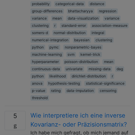
probability
categorical-data
distance
group-differences
bhattacharyya
regression
variance
mean
data-visualization
variance
clustering
r
standard-error
association-measure
somers-d
normal-distribution
integral
numerical-integration
bayesian
clustering
python
pymc
nonparametric-bayes
machine-learning
svm
kernel-trick
hyperparameter
poisson-distribution
mean
continuous-data
univariate
missing-data
dag
python
likelihood
dirichlet-distribution
r
anova
hypothesis-testing
statistical-significance
p-value
rating
data-imputation
censoring
threshold
Wie interpretiere ich eine inverse
5
Kovarianz- oder Präzisionsmatrix?
Ich habe mich gefragt, ob mich jemand auf