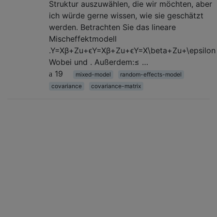
Struktur auszuwählen, die wir möchten, aber
ich würde gerne wissen, wie sie geschätzt
werden. Betrachten Sie das lineare
Mischeffektmodell
.Y=Xβ+Zu+ϵY=Xβ+Zu+ϵY=X\beta+Zu+\epsilon
Wobei und . Außerdem:≤ …
19
mixed-model
random-effects-model
covariance
covariance-matrix