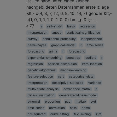
ist. Ich habe unten einen kleinen
nachgebildeten Datenrahmen erstellt: age
&lt;- c(4, 8, 7, 12, 6, 9, 10, 14, 7) gender &lt;-
c(1, 0, 1, 1, 1, 0, 1, 0, 0) bmi_p &lt;- …
77
r
self-study
lasso
regression
interpretation
anova
statistical-significance
survey
conditional-probability
independence
naive-bayes
graphical-model
r
time-series
forecasting
arima
r
forecasting
exponential-smoothing
bootstrap
outliers
r
regression
poisson-distribution
zero-inflation
genetic-algorithms
machine-learning
feature-selection
cart
categorical-data
interpretation
descriptive-statistics
variance
multivariate-analysis
covariance-matrix
r
data-visualization
generalized-linear-model
binomial
proportion
pca
matlab
svd
time-series
correlation
spss
arima
chi-squared
curve-fitting
text-mining
zipf