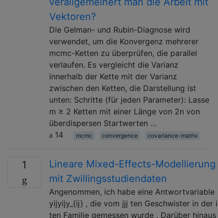
verallgemeinert man die Arbeit mit
Vektoren?
Die Gelman- und Rubin-Diagnose wird
verwendet, um die Konvergenz mehrerer
mcmc-Ketten zu überprüfen, die parallel
verlaufen. Es vergleicht die Varianz
innerhalb der Kette mit der Varianz
zwischen den Ketten, die Darstellung ist
unten: Schritte (für jeden Parameter): Lasse
m ≥ 2 Ketten mit einer Länge von 2n von
überdispersen Startwerten …
14
mcmc
convergence
covariance-matrix
Lineare Mixed-Effects-Modellierung
1
mit Zwillingsstudiendaten
Angenommen, ich habe eine Antwortvariable
yijyijy_{ij} , die vom jjj ten Geschwister in der i
ten Familie gemessen wurde . Darüber hinaus