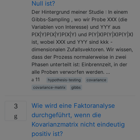
Null ist?
Der Hintergrund meiner Studie : In einem
Gibbs-Sampling , wo wir Probe XXX (die
Variablen von Interesse) und YYY aus
P(X|Y)P(X|Y)P(X|Y) und P(Y|X)P(Y|X)P(Y|X)
ist, wobei XXX und YYY sind kkk -
dimensionalen Zufallsvektoren. Wir wissen,
dass der Prozess normalerweise in zwei
Phasen unterteilt ist: Einbrennzeit, in der
alle Proben verworfen werden. …
11
hypothesis-testing
covariance
covariance-matrix
gibbs
Wie wird eine Faktoranalyse
3
durchgeführt, wenn die
Kovarianzmatrix nicht eindeutig
positiv ist?