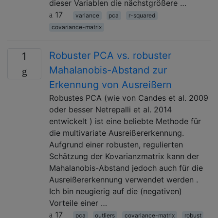
dieser Variablen die nächstgrößere …
17
variance
pca
r-squared
covariance-matrix
Robuster PCA vs. robuster
1
Mahalanobis-Abstand zur
Erkennung von Ausreißern
Robustes PCA (wie von Candes et al. 2009
oder besser Netrepalli et al. 2014
entwickelt ) ist eine beliebte Methode für
die multivariate Ausreißererkennung.
Aufgrund einer robusten, regulierten
Schätzung der Kovarianzmatrix kann der
Mahalanobis-Abstand jedoch auch für die
Ausreißererkennung verwendet werden .
Ich bin neugierig auf die (negativen)
Vorteile einer …
17
pca
outliers
covariance-matrix
robust