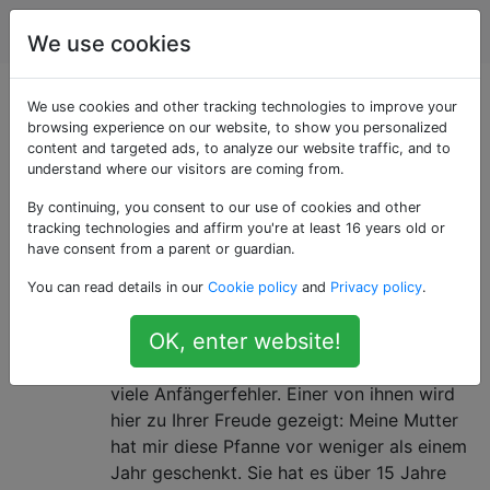
Kochen
Tags
Account
We use cookies
Als «stainless-steel»
We use cookies and other tracking technologies to improve your
browsing experience on our website, to show you personalized
content and targeted ads, to analyze our website traffic, and to
getaggte Fragen
understand where our visitors are coming from.
By continuing, you consent to our use of cookies and other
Wie können braune Flecken aus
10
tracking technologies and affirm you're at least 16 years old or
Töpfen und Pfannen entfernt
have consent from a parent or guardian.
werden?
You can read details in our
Cookie policy
and
Privacy policy
.
Ich habe nicht lange gekocht - ich habe
OK, enter website!
gerade meinen College-Abschluss gemacht
- also experimentiere ich viel und mache
viele Anfängerfehler. Einer von ihnen wird
hier zu Ihrer Freude gezeigt: Meine Mutter
hat mir diese Pfanne vor weniger als einem
Jahr geschenkt. Sie hat es über 15 Jahre