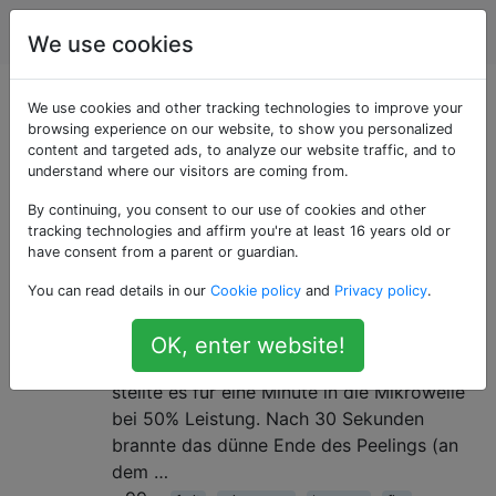
Kochen
Tags
Account
We use cookies
Als «fire» getaggte
We use cookies and other tracking technologies to improve your
browsing experience on our website, to show you personalized
content and targeted ads, to analyze our website traffic, and to
Fragen
understand where our visitors are coming from.
By continuing, you consent to our use of cookies and other
Warum hat meine Banane in der
6
tracking technologies and affirm you're at least 16 years old or
Mikrowelle Feuer gefangen?
have consent from a parent or guardian.
Wow, das klingt nach einer dummen Frage,
You can read details in our
Cookie policy
and
Privacy policy
.
aber wirklich! Meine Frau fror die Bananen
im Gefrierschrank mit der Schale noch auf.
OK, enter website!
Sie können sie nicht gefroren schälen. Ich
stellte es für eine Minute in die Mikrowelle
bei 50% Leistung. Nach 30 Sekunden
brannte das dünne Ende des Peelings (an
dem …