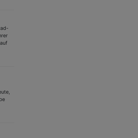
rad-
hrer
 auf
ute,
abe