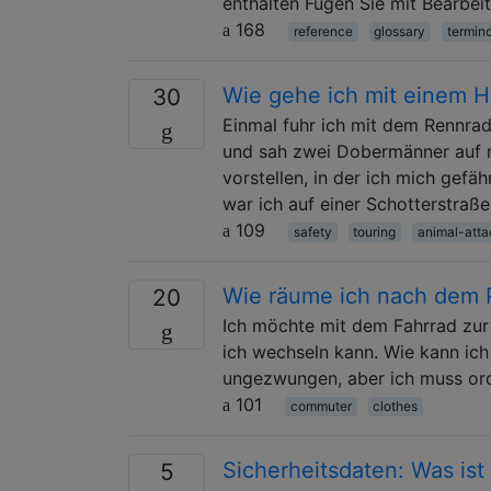
enthalten Fügen Sie mit Bearbei
168
reference
glossary
termin
Wie gehe ich mit einem H
30
Einmal fuhr ich mit dem Rennrad
und sah zwei Dobermänner auf m
vorstellen, in der ich mich gefäh
war ich auf einer Schotterstraß
109
safety
touring
animal-atta
Wie räume ich nach dem P
20
Ich möchte mit dem Fahrrad zur 
ich wechseln kann. Wie kann ich
ungezwungen, aber ich muss ord
101
commuter
clothes
Sicherheitsdaten: Was ist 
5