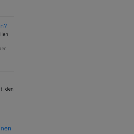
in?
llen
der
t, den
h
einen