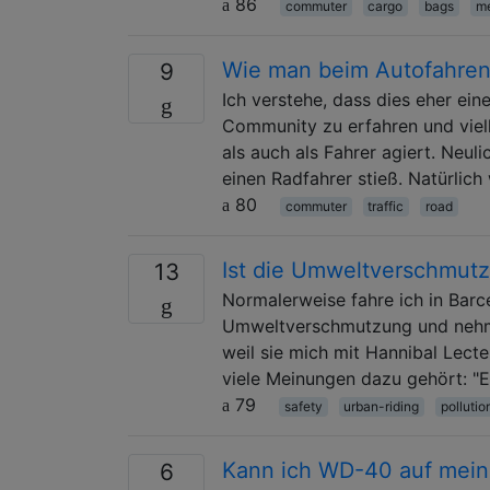
86
commuter
cargo
bags
m
Wie man beim Autofahren 
9
Ich verstehe, dass dies eher eine
Community zu erfahren und viell
als auch als Fahrer agiert. Neuli
einen Radfahrer stieß. Natürlic
80
commuter
traffic
road
Ist die Umweltverschmutz
13
Normalerweise fahre ich in Barc
Umweltverschmutzung und nehme
weil sie mich mit Hannibal Lect
viele Meinungen dazu gehört: "Es
79
safety
urban-riding
pollutio
Kann ich WD-40 auf mein
6