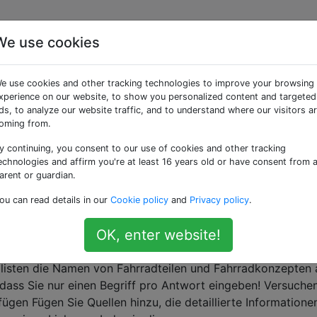
We use cookies
e use cookies and other tracking technologies to improve your browsing
xperience on our website, to show you personalized content and targeted
hrräder bauen und reparieren, Radfahrer trainieren oder a
ds, to analyze our website traffic, and to understand where our visitors a
oming from.
stem Gang fahren?
y continuing, you consent to our use of cookies and other tracking
t viel über Fahrräder. Bis vor kurzem war ein Fahrrad gena
echnologies and affirm you're at least 16 years old or have consent from 
hr. Ich habe langsam mehr über Motorräder gelernt, aber ic
arent or guardian.
eulinge. Das ist einer von ihnen. Wenn ich mich richtig …
ou can read details in our
Cookie policy
and
Privacy policy
.
OK, enter website!
 Liste von Fahrradteilenamen und Fahrradkonze
listen die Namen von Fahrradteilen und Fahrradkonzepten 
, dass Sie nur einen Begriff pro Antwort eingeben! Versuche
fügen Fügen Sie Quellen hinzu, die detaillierte Informatione