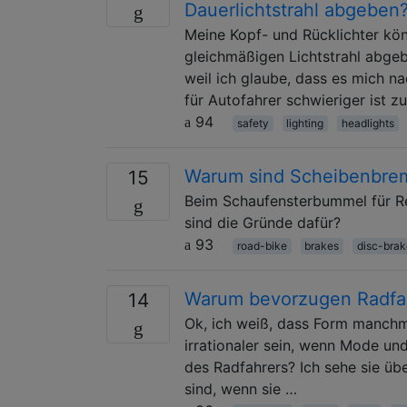
Dauerlichtstrahl abgeben
Meine Kopf- und Rücklichter kön
gleichmäßigen Lichtstrahl abgeb
weil ich glaube, dass es mich n
für Autofahrer schwieriger ist zu
94
safety
lighting
headlights
Warum sind Scheibenbrem
15
Beim Schaufensterbummel für Re
sind die Gründe dafür?
93
road-bike
brakes
disc-brak
Warum bevorzugen Radfah
14
Ok, ich weiß, dass Form manchm
irrationaler sein, wenn Mode u
des Radfahrers? Ich sehe sie übe
sind, wenn sie …