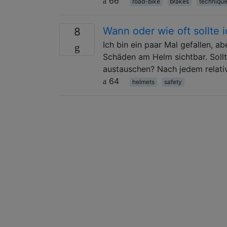
66
road-bike
brakes
techniqu
Wann oder wie oft sollte
8
Ich bin ein paar Mal gefallen, ab
Schäden am Helm sichtbar. Soll
austauschen? Nach jedem relati
64
helmets
safety