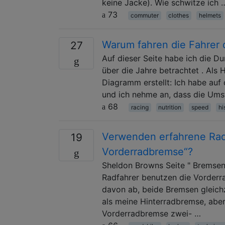
keine Jacke). Wie schwitze ich 
73
commuter
clothes
helmets
Warum fahren die Fahrer d
27
Auf dieser Seite habe ich die D
über die Jahre betrachtet . Als 
Diagramm erstellt: Ich habe auf
und ich nehme an, dass die Ums
68
racing
nutrition
speed
hi
Verwenden erfahrene Radf
19
Vorderradbremse“?
Sheldon Browns Seite " Bremsen
Radfahrer benutzen die Vorderra
davon ab, beide Bremsen gleich
als meine Hinterradbremse, aber 
Vorderradbremse zwei- …