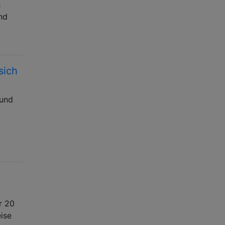
h
nd
sich
 und
r 20
ise