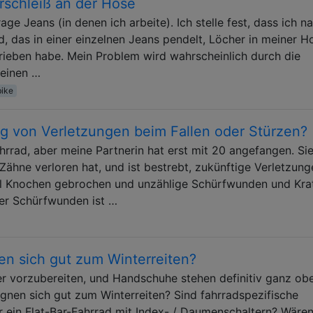
rschleiß an der Hose
ge Jeans (in denen ich arbeite). Ich stelle fest, dass ich n
, das in einer einzelnen Jeans pendelt, Löcher in meiner H
gerieben habe. Mein Problem wird wahrscheinlich durch die
 einen …
ike
g von Verletzungen beim Fallen oder Stürzen?
ahrrad, aber meine Partnerin hat erst mit 20 angefangen. Sie
Zähne verloren hat, und ist bestrebt, zukünftige Verletzung
al Knochen gebrochen und unzählige Schürfwunden und Kra
ser Schürfwunden ist …
n sich gut zum Winterreiten?
er vorzubereiten, und Handschuhe stehen definitiv ganz ob
gnen sich gut zum Winterreiten? Sind fahrradspezifische
 ein Flat-Bar-Fahrrad mit Index- / Daumenschaltern? Wäre