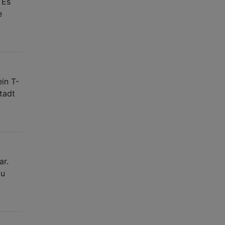
 Es
e
in T-
Stadt
ar.
zu