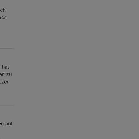
ach
ose
 hat
en zu
tzer
en auf
n