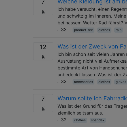
Welche Kleidung ist am b
7
Ich habe versucht, einen Regenm
und schwitzig im Inneren. Meine
bei nassem Wetter Rad fährst? V
33
product-rec
clothes
rain
Was ist der Zweck von F
12
Ich bin schon seit vielen Jahren
Ausrüstung nicht viel Aufmerksa
bestimmte Art von Handschuhen 
unbedeckt lassen. Was ist der 
33
accessories
clothes
gloves
Warum sollte ich Fahrrad
7
Was ist der Grund für das Trage
ziemlich seltsam aus.
32
clothes
spandex