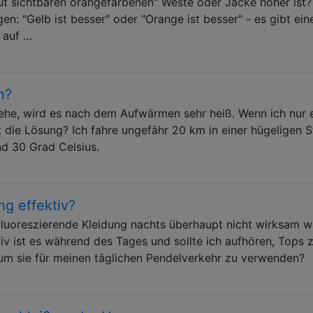
gut sichtbaren orangefarbenen" Weste oder Jacke höher ist?
en: "Gelb ist besser" oder "Orange ist besser" - es gibt ein
 auf …
n?
ehe, wird es nach dem Aufwärmen sehr heiß. Wenn ich nur e
ist die Lösung? Ich fahre ungefähr 20 km in einer hügeligen 
d 30 Grad Celsius.
ng effektiv?
 fluoreszierende Kleidung nachts überhaupt nicht wirksam w
ktiv ist es während des Tages und sollte ich aufhören, Tops 
, um sie für meinen täglichen Pendelverkehr zu verwenden?