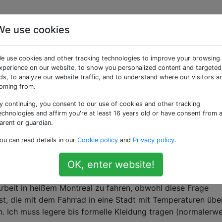
We use cookies
taggte Fragen
e use cookies and other tracking technologies to improve your browsing
xperience on our website, to show you personalized content and targeted
al ob fahrradspezifisch oder alltäglich.
ds, to analyze our website traffic, and to understand where our visitors a
oming from.
endeln bei der Arbeit auf?
y continuing, you consent to our use of cookies and other tracking
Arbeit fahren, aber wir haben keine Duschen und keinen Or
echnologies and affirm you're at least 16 years old or have consent from 
 Kleidung aufräumen und tragen? Mein Büro ist geschäftlic
arent or guardian.
entlich und präsentabel aussehen.
ou can read details in our
Cookie policy
and
Privacy policy
.
OK, enter website!
zur Arbeit fahren?
Arbeit in heißem Montreal zu fahren, obwohl diese Frage
 ist, die mit dem Fahrrad in eine Stadt mit Temperaturen übe
n. Ich muss legere bis formelle Kleidung tragen (normalerwe