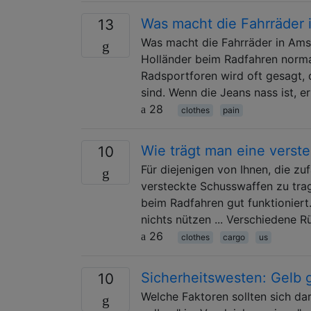
Was macht die Fahrräder
13
Was macht die Fahrräder in Ams
Holländer beim Radfahren normal
Radsportforen wird oft gesagt,
sind. Wenn die Jeans nass ist, e
28
clothes
pain
Wie trägt man eine verst
10
Für diejenigen von Ihnen, die zu
versteckte Schusswaffen zu trage
beim Radfahren gut funktioniert
nichts nützen ... Verschiedene 
26
clothes
cargo
us
Sicherheitswesten: Gelb
10
Welche Faktoren sollten sich dar