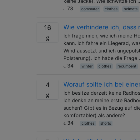
keine Jacke). Wie schwitze ich 
73
commuter
clothes
helmets
Wie verhindere ich, dass
16
Ich frage mich, wie ich meine H
kann. Ich fahre ein Liegerad, wa
Wind aussetzt und ich ungepolst
Polsterung). Ich habe die Frage
34
winter
clothes
recumbent
Worauf sollte ich bei ein
4
Ich besitze derzeit keine Radho
Ich denke an meine erste Radhos
suchen? Gibt es in Bezug auf die
komfortabler) als andere?
34
clothes
shorts