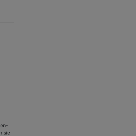
gen-
h sie