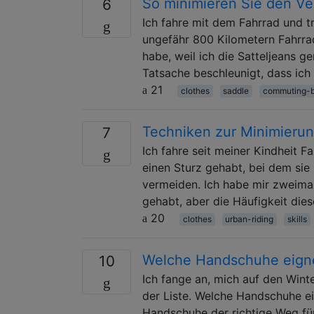
So minimieren Sie den Ve
6
Ich fahre mit dem Fahrrad und tra
ungefähr 800 Kilometern Fahrrad
habe, weil ich die Satteljeans 
Tatsache beschleunigt, dass ich
21
clothes
saddle
commuting-b
Techniken zur Minimierun
7
Ich fahre seit meiner Kindheit F
einen Sturz gehabt, bei dem sie 
vermeiden. Ich habe mir zweim
gehabt, aber die Häufigkeit die
20
clothes
urban-riding
skills
Welche Handschuhe eigne
10
Ich fange an, mich auf den Wint
der Liste. Welche Handschuhe ei
Handschuhe der richtige Weg für