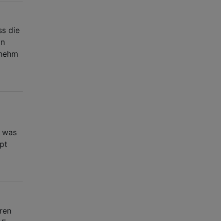
ss die
In
enehm
, was
pt
aren