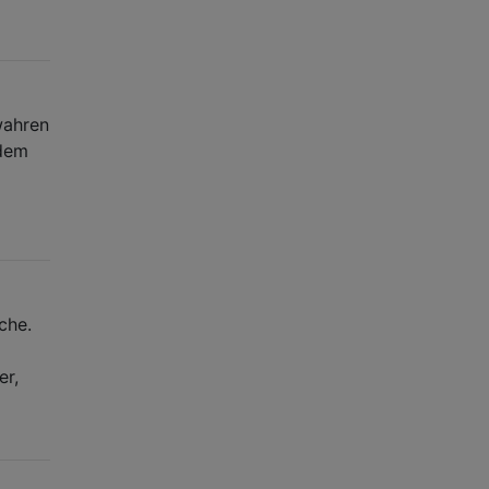
wahren
 dem
che.
er,