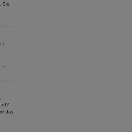
. Sie
ie
i …
,
ägt?
ied das