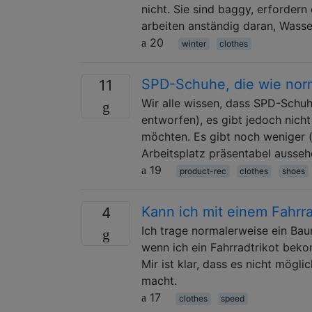
nicht. Sie sind baggy, erforder
arbeiten anständig daran, Wass
20
winter
clothes
SPD-Schuhe, die wie nor
11
Wir alle wissen, dass SPD-Schu
entworfen), es gibt jedoch nich
möchten. Es gibt noch weniger 
Arbeitsplatz präsentabel ausseh
19
product-rec
clothes
shoes
Kann ich mit einem Fahrra
4
Ich trage normalerweise ein Baum
wenn ich ein Fahrradtrikot bek
Mir ist klar, dass es nicht mögli
macht.
17
clothes
speed