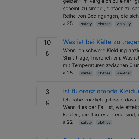
gelben" im Vergleich zu einer "
scheint zu simpel, einfach zu sag
Reihe von Bedingungen, die sich
25
safety
clothes
visibility
Was ist bei Kälte zu trage
10
Wenn ich schwere Kleidung anzi
Shirt trage, friere ich ein. Was 
mit Temperaturen zwischen 0 un
25
winter
clothes
weather
Ist fluoreszierende Kleidu
3
Ich habe kürzlich gelesen, dass
Wenn dies der Fall ist, wie effe
kaufen, die fluoreszierend sind
22
safety
clothes