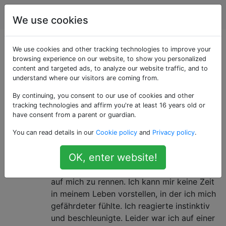
Fahrräder
Tags
Account
We use cookies
Als «animals»
We use cookies and other tracking technologies to improve your
browsing experience on our website, to show you personalized
content and targeted ads, to analyze our website traffic, and to
getaggte Fragen
understand where our visitors are coming from.
By continuing, you consent to our use of cookies and other
Wie gehe ich mit einem Hund um,
30
tracking technologies and affirm you're at least 16 years old or
der mich verfolgt, wenn ich auf
have consent from a parent or guardian.
Tour bin?
You can read details in our
Cookie policy
and
Privacy policy
.
Einmal fuhr ich mit dem Rennrad eine
OK, enter website!
Landstraße hinunter. Ich hörte über meine
Schulter bellen und sah zwei Dobermänner
auf mich zu rennen. Ich kann mir keine Zeit
in meinem Leben vorstellen, in der ich mich
gefährdeter fühlte. Ich reagierte instinktiv
und beschleunigte. Leider war ich auf einer