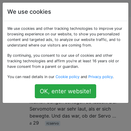
Robotik
Tags
Account
We use cookies
Als «rcservo»
We use cookies and other tracking technologies to improve your
browsing experience on our website, to show you personalized
content and targeted ads, to analyze our website traffic, and to
getaggte Fragen
understand where our visitors are coming from.
By continuing, you consent to our use of cookies and other
Warum sind Servomotoren so laut?
1
tracking technologies and affirm you're at least 16 years old or
Ich arbeitete an einem Projekt, um aus
have consent from a parent or guardian.
einem ausgestopften Schmetterling oder
You can read details in our
Cookie policy
and
Privacy policy
.
Vogel ein Nachtlicht am Bett zu machen.
Ich machte einen Mechanismus, um die
OK, enter website!
Flügel mit einem Servomotor und einigen
kleinen Gängen schlagen zu lassen. Der
Servomotor war sehr laut, als er sich
bewegte. Und das war, ob der Servo …
29
rcservo