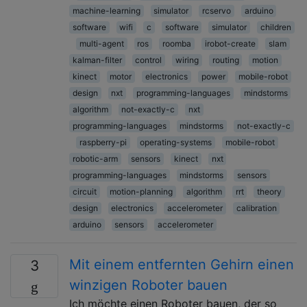
machine-learning
simulator
rcservo
arduino
software
wifi
c
software
simulator
children
multi-agent
ros
roomba
irobot-create
slam
kalman-filter
control
wiring
routing
motion
kinect
motor
electronics
power
mobile-robot
design
nxt
programming-languages
mindstorms
algorithm
not-exactly-c
nxt
programming-languages
mindstorms
not-exactly-c
raspberry-pi
operating-systems
mobile-robot
robotic-arm
sensors
kinect
nxt
programming-languages
mindstorms
sensors
circuit
motion-planning
algorithm
rrt
theory
design
electronics
accelerometer
calibration
arduino
sensors
accelerometer
Mit einem entfernten Gehirn einen
3
winzigen Roboter bauen
Ich möchte einen Roboter bauen, der so