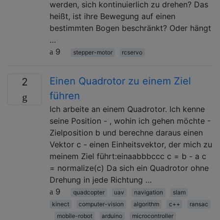
werden, sich kontinuierlich zu drehen? Das
heißt, ist ihre Bewegung auf einen
bestimmten Bogen beschränkt? Oder hängt
…
9
stepper-motor
rcservo
Einen Quadrotor zu einem Ziel
2
führen
Ich arbeite an einem Quadrotor. Ich kenne
seine Position - , wohin ich gehen möchte -
Zielposition b und berechne daraus einen
Vektor c - einen Einheitsvektor, der mich zu
meinem Ziel führt:einaabbbccc c = b - a c
= normalize(c) Da sich ein Quadrotor ohne
Drehung in jede Richtung …
9
quadcopter
uav
navigation
slam
kinect
computer-vision
algorithm
c++
ransac
mobile-robot
arduino
microcontroller