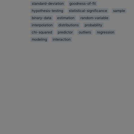
standard-deviation
goodness-of-fit
hypothesis-testing
statistical-significance
sample
binary-data
estimation
random-variable
interpolation
distributions
probability
chi-squared
predictor
outliers
regression
modeling
interaction