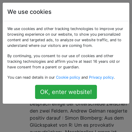
Statistiken und
Tags
We use cookies
Account
Big Data
We use cookies and other tracking technologies to improve your
Als «pac-learning»
browsing experience on our website, to show you personalized
content and targeted ads, to analyze our website traffic, and to
understand where our visitors are coming from.
getaggte Fragen
By continuing, you consent to our use of cookies and other
tracking technologies and affirm you're at least 16 years old or
Die zwei Kulturen: Statistik vs.
20
have consent from a parent or guardian.
maschinelles Lernen?
You can read details in our
Cookie policy
and
Privacy policy
.
Letztes Jahr las ich einen Blogbeitrag von
Brendan O'Connor mit dem Titel "Statistik
OK, enter website!
vs. Maschinelles Lernen, Kampf!" das
besprach einige der Unterschiede zwischen
den zwei Feldern. Andrew Gelman reagierte
positiv darauf : Simon Blomberg: Aus dem
Glückspaket von R: Um es provokativ