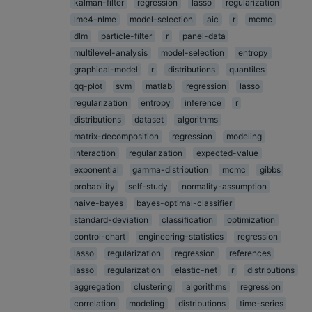
kalman-filter
regression
lasso
regularization
lme4-nlme
model-selection
aic
r
mcmc
dlm
particle-filter
r
panel-data
multilevel-analysis
model-selection
entropy
graphical-model
r
distributions
quantiles
qq-plot
svm
matlab
regression
lasso
regularization
entropy
inference
r
distributions
dataset
algorithms
matrix-decomposition
regression
modeling
interaction
regularization
expected-value
exponential
gamma-distribution
mcmc
gibbs
probability
self-study
normality-assumption
naive-bayes
bayes-optimal-classifier
standard-deviation
classification
optimization
control-chart
engineering-statistics
regression
lasso
regularization
regression
references
lasso
regularization
elastic-net
r
distributions
aggregation
clustering
algorithms
regression
correlation
modeling
distributions
time-series