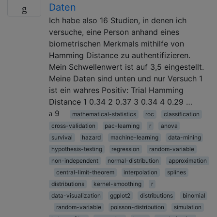
Daten
Ich habe also 16 Studien, in denen ich
versuche, eine Person anhand eines
biometrischen Merkmals mithilfe von
Hamming Distance zu authentifizieren.
Mein Schwellenwert ist auf 3,5 eingestellt.
Meine Daten sind unten und nur Versuch 1
ist ein wahres Positiv: Trial Hamming
Distance 1 0.34 2 0.37 3 0.34 4 0.29 …
9
mathematical-statistics
roc
classification
cross-validation
pac-learning
r
anova
survival
hazard
machine-learning
data-mining
hypothesis-testing
regression
random-variable
non-independent
normal-distribution
approximation
central-limit-theorem
interpolation
splines
distributions
kernel-smoothing
r
data-visualization
ggplot2
distributions
binomial
random-variable
poisson-distribution
simulation