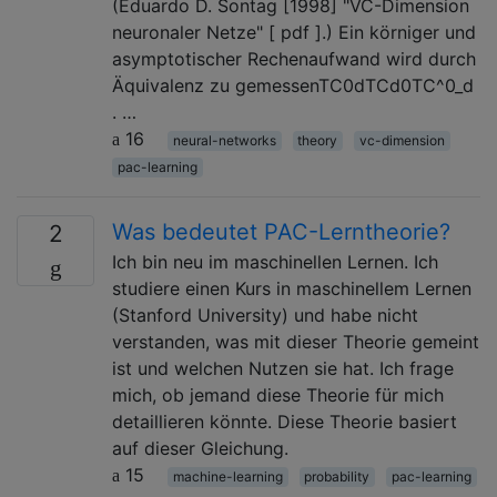
(Eduardo D. Sontag [1998] "VC-Dimension
neuronaler Netze" [ pdf ].) Ein körniger und
asymptotischer Rechenaufwand wird durch
Äquivalenz zu gemessenTC0dTCd0TC^0_d
. …
16
neural-networks
theory
vc-dimension
pac-learning
Was bedeutet PAC-Lerntheorie?
2
Ich bin neu im maschinellen Lernen. Ich
studiere einen Kurs in maschinellem Lernen
(Stanford University) und habe nicht
verstanden, was mit dieser Theorie gemeint
ist und welchen Nutzen sie hat. Ich frage
mich, ob jemand diese Theorie für mich
detaillieren könnte. Diese Theorie basiert
auf dieser Gleichung.
15
machine-learning
probability
pac-learning