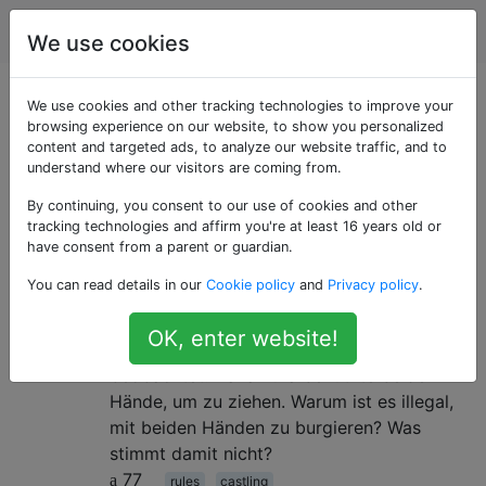
Schach
Tags
Account
We use cookies
Als «rules» getaggte
We use cookies and other tracking technologies to improve your
browsing experience on our website, to show you personalized
content and targeted ads, to analyze our website traffic, and to
Fragen
understand where our visitors are coming from.
By continuing, you consent to our use of cookies and other
Fragen zu den Schachregeln
tracking technologies and affirm you're at least 16 years old or
have consent from a parent or guardian.
Warum ist es illegal, mit beiden
9
You can read details in our
Cookie policy
and
Privacy policy
.
Händen zu burgieren?
Ich habe das Match zwischen Ian
OK, enter website!
Nepomniachtchi und Hikaru Nakamura
beobachtet. Nakamura benutzte beide
Hände, um zu ziehen. Warum ist es illegal,
mit beiden Händen zu burgieren? Was
stimmt damit nicht?
77
rules
castling