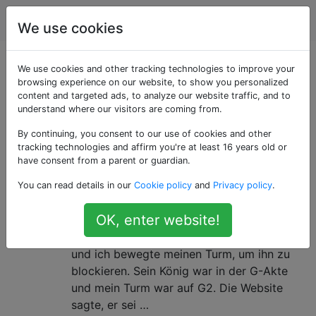
Schach
Tags
Account
We use cookies
Als «pins» getaggte
We use cookies and other tracking technologies to improve your
browsing experience on our website, to show you personalized
content and targeted ads, to analyze our website traffic, and to
Fragen
understand where our visitors are coming from.
By continuing, you consent to our use of cookies and other
Kann ein Teil, das an meinen König
3
tracking technologies and affirm you're at least 16 years old or
geheftet ist, den König des
have consent from a parent or guardian.
Gegners in Schach halten?
You can read details in our
Cookie policy
and
Privacy policy
.
Ich habe ein Spiel mit einem Freund online
OK, enter website!
gespielt. Es kam eine Situation auf, in der er
mich mit seinem Bischof in Kontakt brachte,
und ich bewegte meinen Turm, um ihn zu
blockieren. Sein König war in der G-Akte
und mein Turm war auf G2. Die Website
sagte, er sei …