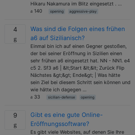
Hikaru Nakamura im Blitz eingesetzt . …
140
opening
aggressive-play
Was sind die Folgen eines frühen
4
a6 auf Sizilianisch?
Einmal bin ich auf einen Gegner gestoßen,
der bei seiner Eröffnung in Sizilien einen
sehr frühen a6 eingesetzt hat. NN - NN1. e4
c5 2. Sf3 a6 | &lt;Start &lt;&lt; Zurück Flip
Nächstes &gt;&gt; Ende&gt; | Was hätte
sein Ziel bei diesem Schritt sein können und
wie hätte ich dagegen …
33
sicilian-defense
opening
Gibt es eine gute Online-
9
Eröffnungssoftware?
Es gibt viele Websites, auf denen Sie Ihre