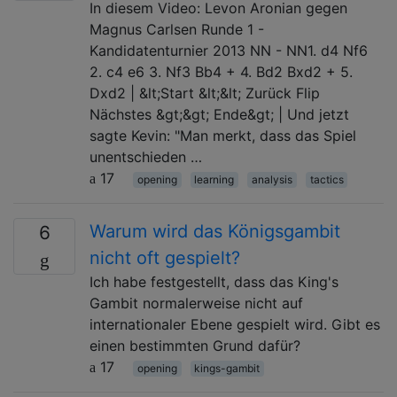
In diesem Video: Levon Aronian gegen
Magnus Carlsen Runde 1 -
Kandidatenturnier 2013 NN - NN1. d4 Nf6
2. c4 e6 3. Nf3 Bb4 + 4. Bd2 Bxd2 + 5.
Dxd2 | &lt;Start &lt;&lt; Zurück Flip
Nächstes &gt;&gt; Ende&gt; | Und jetzt
sagte Kevin: "Man merkt, dass das Spiel
unentschieden …
17
opening
learning
analysis
tactics
Warum wird das Königsgambit
6
nicht oft gespielt?
Ich habe festgestellt, dass das King's
Gambit normalerweise nicht auf
internationaler Ebene gespielt wird. Gibt es
einen bestimmten Grund dafür?
17
opening
kings-gambit