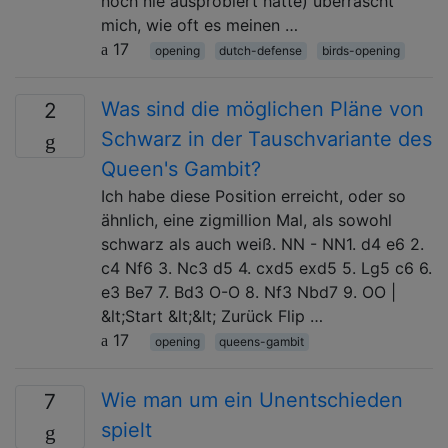
noch nie ausprobiert hatte) überrascht
mich, wie oft es meinen …
17
opening
dutch-defense
birds-opening
Was sind die möglichen Pläne von
2
Schwarz in der Tauschvariante des
Queen's Gambit?
Ich habe diese Position erreicht, oder so
ähnlich, eine zigmillion Mal, als sowohl
schwarz als auch weiß. NN - NN1. d4 e6 2.
c4 Nf6 3. Nc3 d5 4. cxd5 exd5 5. Lg5 c6 6.
e3 Be7 7. Bd3 O-O 8. Nf3 Nbd7 9. OO |
&lt;Start &lt;&lt; Zurück Flip …
17
opening
queens-gambit
Wie man um ein Unentschieden
7
spielt