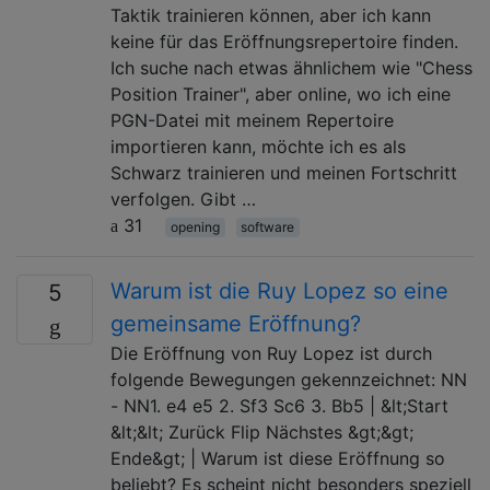
Taktik trainieren können, aber ich kann
keine für das Eröffnungsrepertoire finden.
Ich suche nach etwas ähnlichem wie "Chess
Position Trainer", aber online, wo ich eine
PGN-Datei mit meinem Repertoire
importieren kann, möchte ich es als
Schwarz trainieren und meinen Fortschritt
verfolgen. Gibt …
31
opening
software
Warum ist die Ruy Lopez so eine
5
gemeinsame Eröffnung?
Die Eröffnung von Ruy Lopez ist durch
folgende Bewegungen gekennzeichnet: NN
- NN1. e4 e5 2. Sf3 Sc6 3. Bb5 | &lt;Start
&lt;&lt; Zurück Flip Nächstes &gt;&gt;
Ende&gt; | Warum ist diese Eröffnung so
beliebt? Es scheint nicht besonders speziell