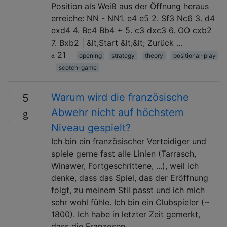
Position als Weiß aus der Öffnung heraus
erreiche: NN - NN1. e4 e5 2. Sf3 Nc6 3. d4
exd4 4. Bc4 Bb4 + 5. c3 dxc3 6. OO cxb2
7. Bxb2 | &lt;Start &lt;&lt; Zurück …
21
opening
strategy
theory
positional-play
scotch-game
Warum wird die französische
5
Abwehr nicht auf höchstem
Niveau gespielt?
Ich bin ein französischer Verteidiger und
spiele gerne fast alle Linien (Tarrasch,
Winawer, Fortgeschrittene, ...), weil ich
denke, dass das Spiel, das der Eröffnung
folgt, zu meinem Stil passt und ich mich
sehr wohl fühle. Ich bin ein Clubspieler (~
1800). Ich habe in letzter Zeit gemerkt,
dass die Franzosen …