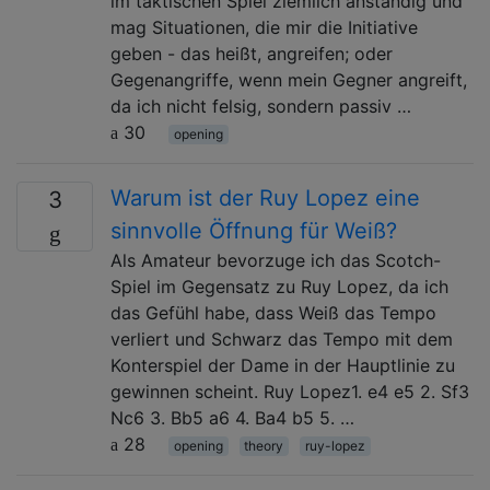
im taktischen Spiel ziemlich anständig und
mag Situationen, die mir die Initiative
geben - das heißt, angreifen; oder
Gegenangriffe, wenn mein Gegner angreift,
da ich nicht felsig, sondern passiv …
30
opening
Warum ist der Ruy Lopez eine
3
sinnvolle Öffnung für Weiß?
Als Amateur bevorzuge ich das Scotch-
Spiel im Gegensatz zu Ruy Lopez, da ich
das Gefühl habe, dass Weiß das Tempo
verliert und Schwarz das Tempo mit dem
Konterspiel der Dame in der Hauptlinie zu
gewinnen scheint. Ruy Lopez1. e4 e5 2. Sf3
Nc6 3. Bb5 a6 4. Ba4 b5 5. …
28
opening
theory
ruy-lopez