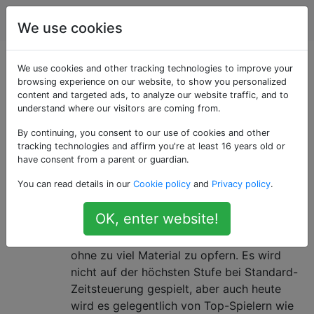
Schach
Tags
Account
We use cookies
Als «opening»
We use cookies and other tracking technologies to improve your
browsing experience on our website, to show you personalized
content and targeted ads, to analyze our website traffic, and to
getaggte Fragen
understand where our visitors are coming from.
By continuing, you consent to our use of cookies and other
Fragen zu den ersten Zügen des Spiels und ihren
tracking technologies and affirm you're at least 16 years old or
Zielen
have consent from a parent or guardian.
Sehr aggressive Öffnungen
27
You can read details in our
Cookie policy
and
Privacy policy
.
Eine meiner Lieblingseröffnungen ist das
OK, enter website!
King's Gambit . Es ist extrem aggressiv und
sorgt für ein scharfes taktisches Spiel,
ohne zu viel Material zu opfern. Es wird
nicht auf der höchsten Stufe bei Standard-
Zeitsteuerung gespielt, aber auch heute
wird es gelegentlich von Top-Spielern wie