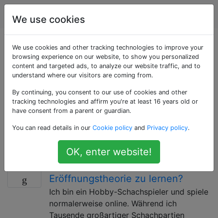
Schach
Tags
Account
We use cookies
Als «study» getaggte
We use cookies and other tracking technologies to improve your
browsing experience on our website, to show you personalized
content and targeted ads, to analyze our website traffic, and to
Fragen
understand where our visitors are coming from.
By continuing, you consent to our use of cookies and other
Fragen zum Erlernen von Schach oder zum Analysieren
tracking technologies and affirm you're at least 16 years old or
von Positionen auf dem Schachbrett. Nicht zu
have consent from a parent or guardian.
verwechseln mit dem Konzept einer "Endgame-Studie",
You can read details in our
Cookie policy
and
Privacy policy
.
einer Art Schachpuzzle, das noch keinen eigenen Tag
hat.
OK, enter website!
Was ist ein guter Weg, um die
8
Eröffnungstheorie zu lernen?
Ich bin ein Hobby-Schachspieler und spiele
normalerweise online. Während ich
Tausende großartiger Schachpartien