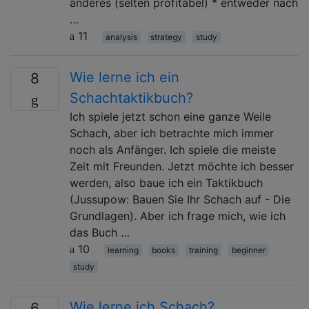
anderes (selten profitabel) * entweder nach
…
11
analysis
strategy
study
Wie lerne ich ein
8
Schachtaktikbuch?
Ich spiele jetzt schon eine ganze Weile
Schach, aber ich betrachte mich immer
noch als Anfänger. Ich spiele die meiste
Zeit mit Freunden. Jetzt möchte ich besser
werden, also baue ich ein Taktikbuch
(Jussupow: Bauen Sie Ihr Schach auf - Die
Grundlagen). Aber ich frage mich, wie ich
das Buch …
10
learning
books
training
beginner
study
Wie lerne ich Schach?
6