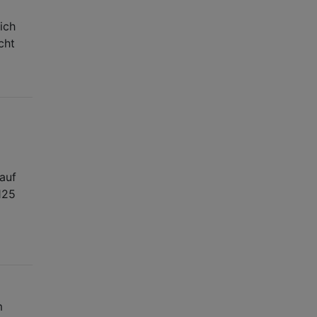
ich
cht
auf
125
m