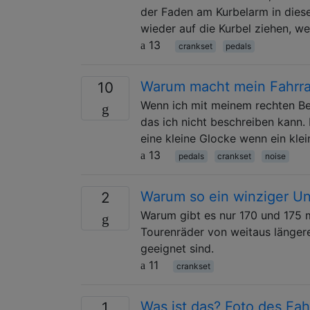
der Faden am Kurbelarm in diesen
wieder auf die Kurbel ziehen, we
13
crankset
pedals
Warum macht mein Fahrra
10
Wenn ich mit meinem rechten Bei
das ich nicht beschreiben kann. 
eine kleine Glocke wenn ein klei
13
pedals
crankset
noise
Warum so ein winziger Un
2
Warum gibt es nur 170 und 175 
Tourenräder von weitaus längere
geeignet sind.
11
crankset
Was ist das? Foto des Fah
1