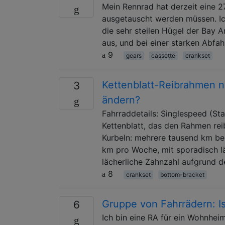
Mein Rennrad hat derzeit eine 2
ausgetauscht werden müssen. Ic
die sehr steilen Hügel der Bay A
aus, und bei einer starken Abfa
9
gears
cassette
crankset
Kettenblatt-Reibrahmen n
3
ändern?
Fahrraddetails: Singlespeed (Sta
Kettenblatt, das den Rahmen rei
Kurbeln: mehrere tausend km bei
km pro Woche, mit sporadisch lä
lächerliche Zahnzahl aufgrund d
8
crankset
bottom-bracket
Gruppe von Fahrrädern: Is
6
Ich bin eine RA für ein Wohnhei