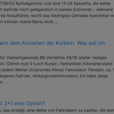
7/39/53 Kurbelgarnitur und eine 13-26 Kassette, die beide
h befinde mich gelegentlich in beiden Extremen - während 
rea hinauffahre, reicht das niedrigste Getriebe manchmal ni
hrt können meine Beine nicht …
ach dem Anziehen der Kurbeln. Was soll ich
hl) Vierkantgewinde BB Verhältnis 58/19 (daher riesiges
bt) 130mm bcd 5-Loch Kurbel / Kettenblatt Kilometerstand 
 jedem Wetter (tropisches Klima) Fahrzweck: Pendeln, ca. 
ngeren Fahrten. Hintergrundinformation: Ich habe diese
er …
t 3x1 eine Option?
m, das erwägt, eine Reihe von Fahrrädern zu kaufen, die de