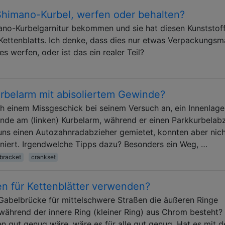
 Shimano-Kurbel, werfen oder behalten?
ano-Kurbelgarnitur bekommen und sie hat diesen Kunststoff
 Kettenblatts. Ich denke, dass dies nur etwas Verpackungsma
es werfen, oder ist das ein realer Teil?
urbelarm mit abisoliertem Gewinde?
ch einem Missgeschick bei seinem Versuch an, ein Innenlage
inde am (linken) Kurbelarm, während er einen Parkkurbelab
uns einen Autozahnradabzieher gemietet, konnten aber nic
oniert. Irgendwelche Tipps dazu? Besonders ein Weg, …
bracket
crankset
n für Kettenblätter verwenden?
Gabelbrücke für mittelschwere Straßen die äußeren Ringe
während der innere Ring (kleiner Ring) aus Chrom besteht?
n gut genug wäre, wäre es für alle gut genug. Hat es mit d