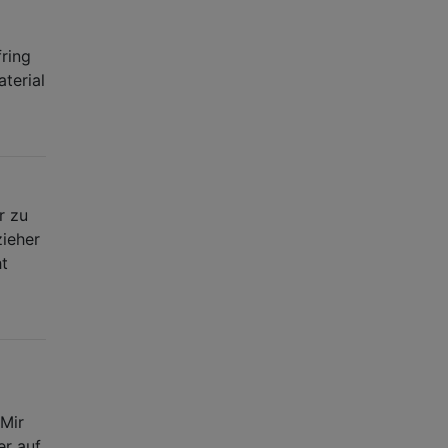
ring
terial
r zu
zieher
ht
 Mir
er auf