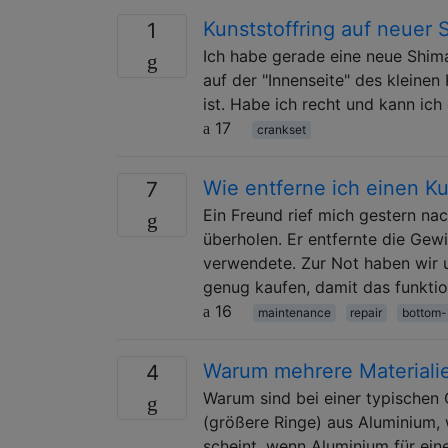
Kunststoffring auf neuer
1
Ich habe gerade eine neue Shim
auf der "Innenseite" des kleinen
ist. Habe ich recht und kann ich 
17
crankset
Wie entferne ich einen K
7
Ein Freund rief mich gestern na
überholen. Er entfernte die Gew
verwendete. Zur Not haben wir 
genug kaufen, damit das funkti
16
maintenance
repair
bottom-
Warum mehrere Materialie
4
Warum sind bei einer typischen 
(größere Ringe) aus Aluminium, 
scheint, wenn Aluminium für eine