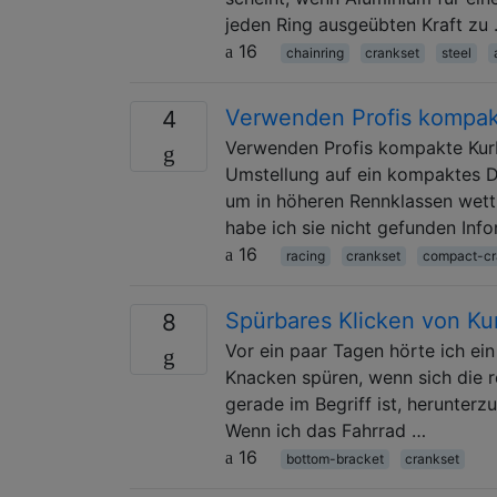
jeden Ring ausgeübten Kraft zu
16
chainring
crankset
steel
Verwenden Profis kompak
4
Verwenden Profis kompakte Kurb
Umstellung auf ein kompaktes D
um in höheren Rennklassen wettb
habe ich sie nicht gefunden In
16
racing
crankset
compact-cr
Spürbares Klicken von Kur
8
Vor ein paar Tagen hörte ich ein
Knacken spüren, wenn sich die re
gerade im Begriff ist, herunterzu
Wenn ich das Fahrrad …
16
bottom-bracket
crankset