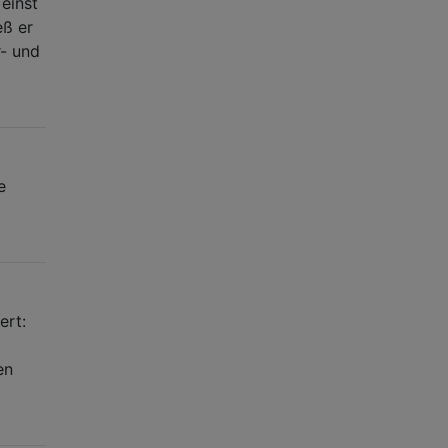
einst
eß er
r- und
e
ert:
en