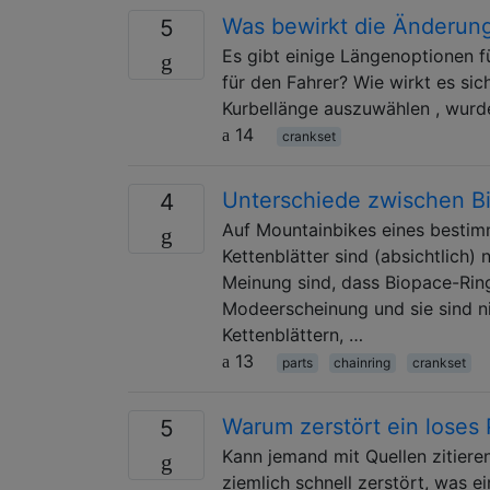
Was bewirkt die Änderung
5
Es gibt einige Längenoptionen f
für den Fahrer? Wie wirkt es sic
Kurbellänge auszuwählen , wur
14
crankset
Unterschiede zwischen B
4
Auf Mountainbikes eines bestimm
Kettenblätter sind (absichtlich)
Meinung sind, dass Biopace-Rin
Modeerscheinung und sie sind ni
Kettenblättern, …
13
parts
chainring
crankset
Warum zerstört ein loses
5
Kann jemand mit Quellen zitiere
ziemlich schnell zerstört, was e