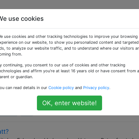
We use cookies
etaggte Fragen
e use cookies and other tracking technologies to improve your browsing
xperience on our website, to show you personalized content and targeted
von Komponenten, die Bewegungen von den Beinbewegungen
ds, to analyze our website traffic, and to understand where our visitors a
s Fahrrad anzutreiben. Die Kurbelgarnitur enthält ein oder
oming from.
Pedale befestigt sind.
y continuing, you consent to our use of cookies and other tracking
echnologies and affirm you're at least 16 years old or have consent from 
. Wie repariert man?
arent or guardian.
an meinem Fahrrad an zu knarren. Ich habe mit meinem übli
ou can read details in our
Cookie policy
and
Privacy policy
.
hen . Sie empfahlen, auseinander zu bauen, zu schmieren u
habe ich das gemacht. Kurbeln ausbauen. Spindel ausbaue
OK, enter website!
auen. Nein, das Knarren ist immer noch da. …
crankset
creak
tt?