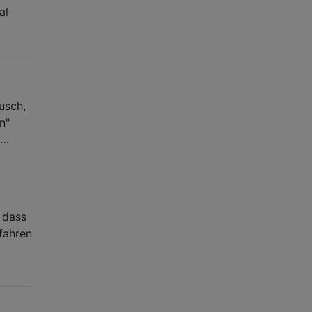
al
usch,
n"
 …
 dass
fahren