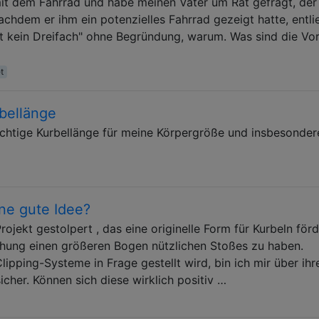
it dem Fahrrad und habe meinen Vater um Rat gefragt, der 
achdem er ihm ein potenzielles Fahrrad gezeigt hatte, entli
st kein Dreifach" ohne Begründung, warum. Was sind die Vo
t
rbellänge
ichtige Kurbellänge für meine Körpergröße und insbesonder
ne gute Idee?
rojekt gestolpert , das eine originelle Form für Kurbeln förd
hung einen größeren Bogen nützlichen Stoßes zu haben.
ipping-Systeme in Frage gestellt wird, bin ich mir über ihr
cher. Können sich diese wirklich positiv …