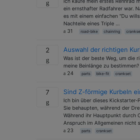
Ich kaufe mein erstes Rennrad m
ein ernsthafter Radfahrer war. N
es mit einem einfachen "Du will
Nachteile eines Triple …
31
road-bike
chainring
crankse
Auswahl der richtigen Ku
2
Was ist der beste Weg, um die r
meine Beinlänge zu bestimmen?
24
parts
bike-fit
crankset
Sind Z-förmige Kurbeln ei
7
Ich bin über dieses Kickstarter-P
Sie behaupten, während der Dre
Während ihr Hauptpunkt durch Cl
Anspruch im Allgemeinen nicht si
23
parts
crankset