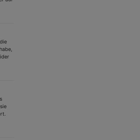
die
habe,
ider
s
sie
rt.