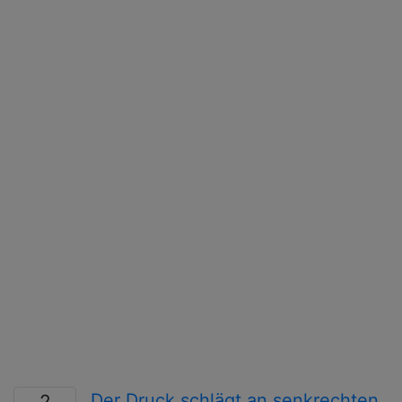
Der Druck schlägt an senkrechten
2