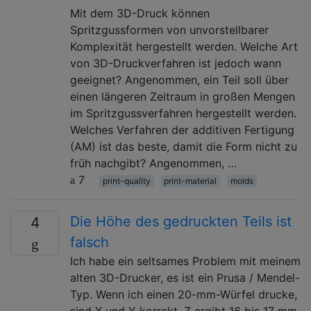
Mit dem 3D-Druck können
Spritzgussformen von unvorstellbarer
Komplexität hergestellt werden. Welche Art
von 3D-Druckverfahren ist jedoch wann
geeignet? Angenommen, ein Teil soll über
einen längeren Zeitraum in großen Mengen
im Spritzgussverfahren hergestellt werden.
Welches Verfahren der additiven Fertigung
(AM) ist das beste, damit die Form nicht zu
früh nachgibt? Angenommen, …
7
print-quality
print-material
molds
Die Höhe des gedruckten Teils ist
4
falsch
Ich habe ein seltsames Problem mit meinem
alten 3D-Drucker, es ist ein Prusa / Mendel-
Typ. Wenn ich einen 20-mm-Würfel drucke,
sind X und Y korrekt, Z ergibt 16 bis 17 mm.