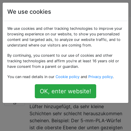
3d Drucken
Tags
Account
We use cookies
Als «print-quality»
We use cookies and other tracking technologies to improve your
browsing experience on our website, to show you personalized
content and targeted ads, to analyze our website traffic, and to
getaggte Fragen
understand where our visitors are coming from.
By continuing, you consent to our use of cookies and other
Fragen zur Fehlerbehebung und zum Erreichen einer
tracking technologies and affirm you're at least 16 years old or
bestimmten Druckqualität. Bitte fügen Sie Fotos Ihres
have consent from a parent or guardian.
Problems bei und beschreiben Sie auch die Grenzen
You can read details in our
Cookie policy
and
Privacy policy
.
Ihrer "guten" Ausdrucke.
OK, enter website!
Breiige kleine Deckschichten?
2
Ich habe meinem Drucker gerade einen
Lüfter hinzugefügt, da sehr kleine
Schichten sehr schlecht herauszukommen
scheinen. Beispiel: Der 5-mm-PLA-Würfel
ist die oberste Ebene der unten gezeigten