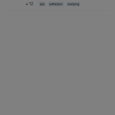
12
pla
adhesion
warping