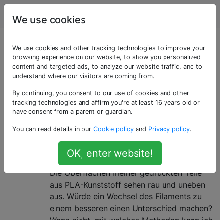
3d Drucken
Tags
Account
We use cookies
Als «pla» getaggte
We use cookies and other tracking technologies to improve your
browsing experience on our website, to show you personalized
content and targeted ads, to analyze our website traffic, and to
Fragen
understand where our visitors are coming from.
By continuing, you consent to our use of cookies and other
Polymilchsäure, auch bekannt als PLA, ist ein übliches
tracking technologies and affirm you're at least 16 years old or
biologisch abbaubares thermoplastisches Polymer.
have consent from a parent or guardian.
Wie gebe ich 3D-gedruckten
9
You can read details in our
Cookie policy
and
Privacy policy
.
Teilen in PLA ein glänzendes,
OK, enter website!
glattes Finish?
Die Oberflächen meiner gedruckten Teile
aus PLA-Kunststoff sehen rau und uneben
aus. Würde ein Wechsel des Filaments zu
einem besseren einen Unterschied machen?
Wenn nicht, mit welchen Methoden kann ich