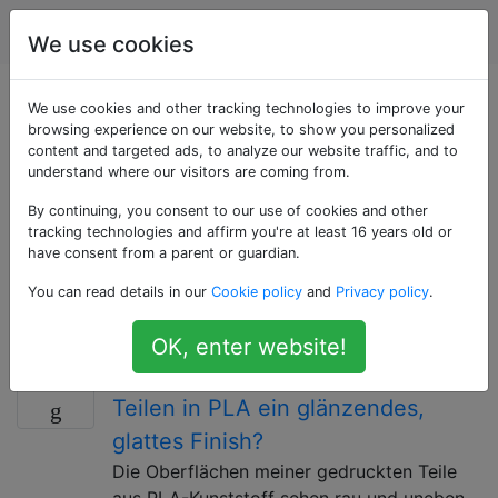
3d Drucken
Tags
Account
We use cookies
Als «post-
We use cookies and other tracking technologies to improve your
browsing experience on our website, to show you personalized
content and targeted ads, to analyze our website traffic, and to
processing»
understand where our visitors are coming from.
getaggte Fragen
By continuing, you consent to our use of cookies and other
tracking technologies and affirm you're at least 16 years old or
have consent from a parent or guardian.
Verwenden Sie dieses Tag für Fragen zur
You can read details in our
Cookie policy
and
Privacy policy
.
Nachbearbeitung, dh für zusätzliche Methoden und
Prozesse nach Abschluss eines Druckvorgangs.
OK, enter website!
Wie gebe ich 3D-gedruckten
9
Teilen in PLA ein glänzendes,
glattes Finish?
Die Oberflächen meiner gedruckten Teile
aus PLA-Kunststoff sehen rau und uneben