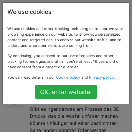
3d Drucken
Tags
Account
We use cookies
Als «3d-design»
We use cookies and other tracking technologies to improve your
browsing experience on our website, to show you personalized
content and targeted ads, to analyze our website traffic, and to
getaggte Fragen
understand where our visitors are coming from.
By continuing, you consent to our use of cookies and other
Beim 3D-Design (oder Modellieren) wird eine
tracking technologies and affirm you're at least 16 years old or
dreidimensionale digitale Darstellung eines Objekts
have consent from a parent or guardian.
erstellt, das beispielsweise in 3D gedruckt werden
You can read details in our
Cookie policy
and
Privacy policy
.
kann.
OK, enter website!
Werden 3D-gedruckte Würfel fair
7
sein?
Gibt es irgendetwas am Prozess des 3D-
Drucks, das die Würfel unfairer machen
könnte / häufiger auf einer bestimmten
Seite landen könnte? Oder werden