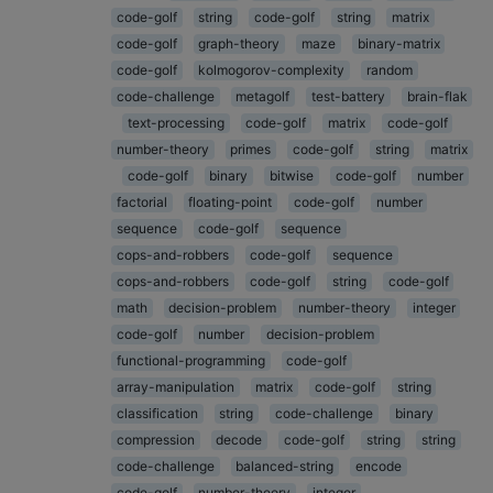
code-golf
string
code-golf
string
matrix
code-golf
graph-theory
maze
binary-matrix
code-golf
kolmogorov-complexity
random
code-challenge
metagolf
test-battery
brain-flak
text-processing
code-golf
matrix
code-golf
number-theory
primes
code-golf
string
matrix
code-golf
binary
bitwise
code-golf
number
factorial
floating-point
code-golf
number
sequence
code-golf
sequence
cops-and-robbers
code-golf
sequence
cops-and-robbers
code-golf
string
code-golf
math
decision-problem
number-theory
integer
code-golf
number
decision-problem
functional-programming
code-golf
array-manipulation
matrix
code-golf
string
classification
string
code-challenge
binary
compression
decode
code-golf
string
string
code-challenge
balanced-string
encode
code-golf
number-theory
integer