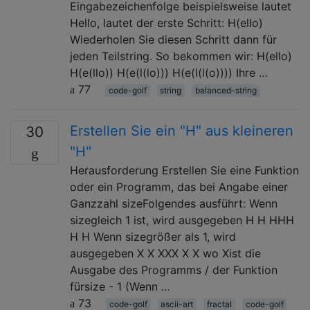
Eingabezeichenfolge beispielsweise lautet
Hello, lautet der erste Schritt: H(ello)
Wiederholen Sie diesen Schritt dann für
jeden Teilstring. So bekommen wir: H(ello)
H(e(llo)) H(e(l(lo))) H(e(l(l(o)))) Ihre …
77
code-golf
string
balanced-string
Erstellen Sie ein "H" aus kleineren
30
"H"
Herausforderung Erstellen Sie eine Funktion
oder ein Programm, das bei Angabe einer
Ganzzahl sizeFolgendes ausführt: Wenn
sizegleich 1 ist, wird ausgegeben H H HHH
H H Wenn sizegrößer als 1, wird
ausgegeben X X XXX X X wo Xist die
Ausgabe des Programms / der Funktion
fürsize - 1 (Wenn …
73
code-golf
ascii-art
fractal
code-golf