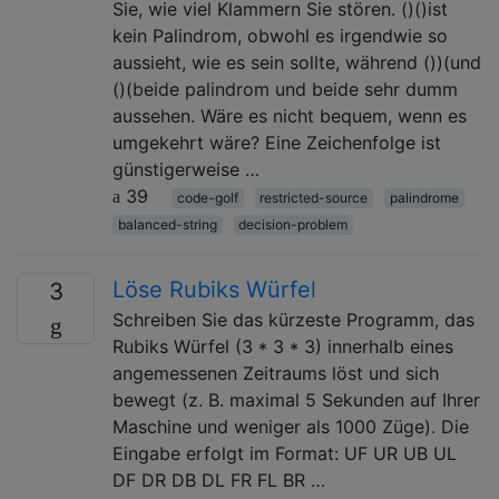
Sie, wie viel Klammern Sie stören. ()()ist
kein Palindrom, obwohl es irgendwie so
aussieht, wie es sein sollte, während ())(und
()(beide palindrom und beide sehr dumm
aussehen. Wäre es nicht bequem, wenn es
umgekehrt wäre? Eine Zeichenfolge ist
günstigerweise …
39
code-golf
restricted-source
palindrome
balanced-string
decision-problem
Löse Rubiks Würfel
3
Schreiben Sie das kürzeste Programm, das
Rubiks Würfel (3 * 3 * 3) innerhalb eines
angemessenen Zeitraums löst und sich
bewegt (z. B. maximal 5 Sekunden auf Ihrer
Maschine und weniger als 1000 Züge). Die
Eingabe erfolgt im Format: UF UR UB UL
DF DR DB DL FR FL BR …