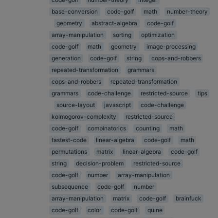
base-conversion
code-golf
math
number-theory
geometry
abstract-algebra
code-golf
array-manipulation
sorting
optimization
code-golf
math
geometry
image-processing
generation
code-golf
string
cops-and-robbers
repeated-transformation
grammars
cops-and-robbers
repeated-transformation
grammars
code-challenge
restricted-source
tips
source-layout
javascript
code-challenge
kolmogorov-complexity
restricted-source
code-golf
combinatorics
counting
math
fastest-code
linear-algebra
code-golf
math
permutations
matrix
linear-algebra
code-golf
string
decision-problem
restricted-source
code-golf
number
array-manipulation
subsequence
code-golf
number
array-manipulation
matrix
code-golf
brainfuck
code-golf
color
code-golf
quine