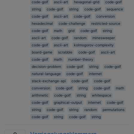
code-golf
ascii-art
hexagonal-grid
code-golf
string
code-golf
string
code-golf
sequence
code-golf
ascii-art
code-golf
conversion
hexadecimal
code-challenge
restricted-source
code-golf
math
grid
code-golf
string
ascii-art
code-golf
random
minesweeper
code-golf
ascii-art
kolmogorov-complexity
board-game
scrabble
code-golf
ascii-art
code-golf
math
number-theory
decision-problem
code-golf
string
code-golf
natural-language
code-golf
internet
stack-exchange-api
code-golf
code-golf
conversion
code-golf
string
code-golf
math
arithmetic
code-golf
string
whitespace
code-golf
graphical-output
internet
code-golf
string
code-golf
string
random
permutations
code-golf
string
code-golf
string