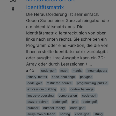
Identitätsmatrix
Die Herausforderung ist sehr einfach.
Geben Sie bei einer Ganzzahleingabe ndie
n x nIdentitätsmatrix aus. Die
Identitätsmatrix 1erstreckt sich von oben
links nach unten rechts. Sie schreiben ein
Programm oder eine Funktion, die die von
Ihnen erstellte Identitätsmatrix zurückgibt
oder ausgibt. Ihre Ausgabe kann ein 2D-
Array oder durch Leerzeichen / …
43
code-golf
math
matrix
linear-algebra
binary-matrix
code-challenge
polyglot
code-golf
restricted-source
programming-puzzle
expression-building
apl
code-challenge
image-processing
compression
code-golf
puzzle-solver
code-golf
grid
code-golf
number
number-theory
code-golf
array-manipulation
sorting
code-golf
string