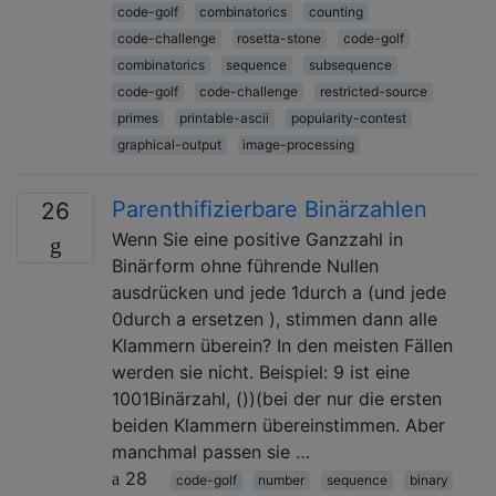
code-golf
combinatorics
counting
code-challenge
rosetta-stone
code-golf
combinatorics
sequence
subsequence
code-golf
code-challenge
restricted-source
primes
printable-ascii
popularity-contest
graphical-output
image-processing
Parenthifizierbare Binärzahlen
26
Wenn Sie eine positive Ganzzahl in
Binärform ohne führende Nullen
ausdrücken und jede 1durch a (und jede
0durch a ersetzen ), stimmen dann alle
Klammern überein? In den meisten Fällen
werden sie nicht. Beispiel: 9 ist eine
1001Binärzahl, ())(bei der nur die ersten
beiden Klammern übereinstimmen. Aber
manchmal passen sie …
28
code-golf
number
sequence
binary