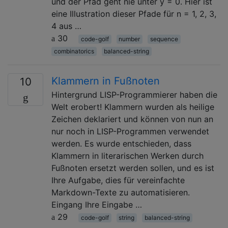
und der Pfad geht nie unter y = 0. Hier ist
eine Illustration dieser Pfade für n = 1, 2, 3,
4 aus …
30
code-golf
number
sequence
combinatorics
balanced-string
Klammern in Fußnoten
10
Hintergrund LISP-Programmierer haben die
Welt erobert! Klammern wurden als heilige
Zeichen deklariert und können von nun an
nur noch in LISP-Programmen verwendet
werden. Es wurde entschieden, dass
Klammern in literarischen Werken durch
Fußnoten ersetzt werden sollen, und es ist
Ihre Aufgabe, dies für vereinfachte
Markdown-Texte zu automatisieren.
Eingang Ihre Eingabe …
29
code-golf
string
balanced-string