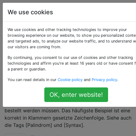
Programmierrätsel
Tags
We use cookies
Account
& Code Golf
We use cookies and other tracking technologies to improve your
Als «balanced-
browsing experience on our website, to show you personalized conte
and targeted ads, to analyze our website traffic, and to understand 
our visitors are coming from.
string» getaggte
By continuing, you consent to our use of cookies and other tracking
Fragen
technologies and affirm you're at least 16 years old or have consent 
a parent or guardian.
You can read details in our
Cookie policy
and
Privacy policy
.
In einer ausgeglichenen Zeichenfolge werden
bestimmte Zeichen- oder Teilzeichenfolgenpaare
OK, enter website!
immer mit derselben Menge angezeigt. Oft gibt es
zusätzliche Einschränkungen, dass diese Paare auch
bestellt werden müssen. Das häufigste Beispiel ist eine
korrekt in Klammern gesetzte Zeichenfolge. Siehe auch
die Tags [Palindrom] und [Syntax].