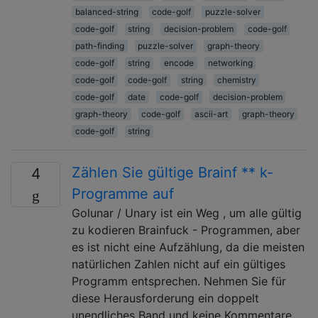
balanced-string
code-golf
puzzle-solver
code-golf
string
decision-problem
code-golf
path-finding
puzzle-solver
graph-theory
code-golf
string
encode
networking
code-golf
code-golf
string
chemistry
code-golf
date
code-golf
decision-problem
graph-theory
code-golf
ascii-art
graph-theory
code-golf
string
Zählen Sie gültige Brainf ** k-
4
Programme auf
Golunar / Unary ist ein Weg , um alle gültig
zu kodieren Brainfuck - Programmen, aber
es ist nicht eine Aufzählung, da die meisten
natürlichen Zahlen nicht auf ein gültiges
Programm entsprechen. Nehmen Sie für
diese Herausforderung ein doppelt
unendliches Band und keine Kommentare