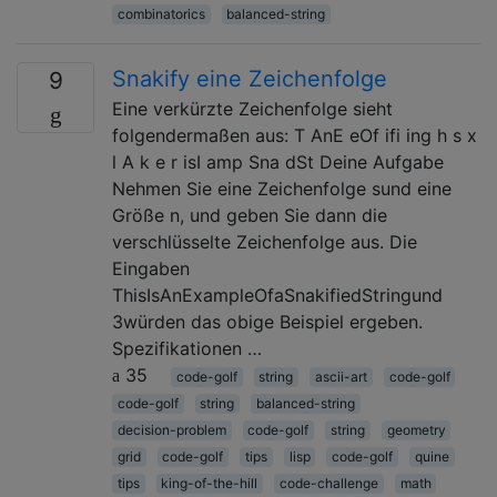
combinatorics
balanced-string
Snakify eine Zeichenfolge
9
Eine verkürzte Zeichenfolge sieht
folgendermaßen aus: T AnE eOf ifi ing h s x
l A k e r isI amp Sna dSt Deine Aufgabe
Nehmen Sie eine Zeichenfolge sund eine
Größe n, und geben Sie dann die
verschlüsselte Zeichenfolge aus. Die
Eingaben
ThisIsAnExampleOfaSnakifiedStringund
3würden das obige Beispiel ergeben.
Spezifikationen …
35
code-golf
string
ascii-art
code-golf
code-golf
string
balanced-string
decision-problem
code-golf
string
geometry
grid
code-golf
tips
lisp
code-golf
quine
tips
king-of-the-hill
code-challenge
math