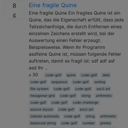
Eine fragile Quine
8
Eine fragile Quine Ein fragiles Quine ist ein
Quine, das die Eigenschaft erfüllt, dass jede
Teilzeichenfolge, die durch Entfernen eines
einzelnen Zeichens erstellt wird, bei der
Auswertung einen Fehler erzeugt.
Beispielsweise. Wenn Ihr Programm
asdfeine Quine ist, müssen folgende Fehler
auftreten, damit es fragil ist: sdf adf asf
asd Ihr …
30
code-golf
quine
code-golf
date
code-golf
sequence
code-golf
sorting
file-system
code-golf
code-golf
ascii-art
hexagonal-grid
code-golf
string
arithmetic
code-golf
code-golf
code-challenge
source-layout
code-golf
ascii-art
cellular-automata
code-golf
string
arithmetic
balanced-string
code-golf
number
primes