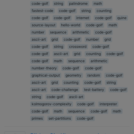
code-golf
string
palindrome
math
fastest-code
code-golf
string
counting
code-golf
code-golf
internet
code-golf
quine
source-layout
hello-world
code-golf
math
number
sequence
arithmetic
code-golf
ascii-art
grid
code-golf
number
grid
code-golf
string
crossword
code-golf
code-golf
ascii-art
grid
counting
code-golf
code-golf
math
sequence
arithmetic
number-theory
code-golf
code-golf
graphical-output
geometry
random
code-golf
ascii-art
grid
counting
code-golf
string
ascii-art
code-challenge
test-battery
code-golf
string
code-golf
ascii-art
kolmogorov-complexity
code-golf
interpreter
code-golf
math
sequence
code-golf
math
primes
set-partitions
code-golf