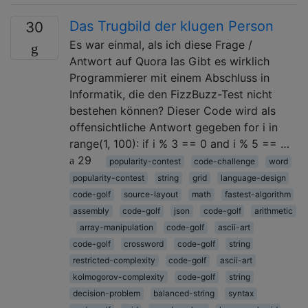
Das Trugbild der klugen Person
30
Es war einmal, als ich diese Frage /
Antwort auf Quora las Gibt es wirklich
Programmierer mit einem Abschluss in
Informatik, die den FizzBuzz-Test nicht
bestehen können? Dieser Code wird als
offensichtliche Antwort gegeben for i in
range(1, 100): if i % 3 == 0 and i % 5 == …
29
popularity-contest
code-challenge
word
popularity-contest
string
grid
language-design
code-golf
source-layout
math
fastest-algorithm
assembly
code-golf
json
code-golf
arithmetic
array-manipulation
code-golf
ascii-art
code-golf
crossword
code-golf
string
restricted-complexity
code-golf
ascii-art
kolmogorov-complexity
code-golf
string
decision-problem
balanced-string
syntax