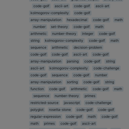
code-golf
ascii-art
code-golf
ascii-art
kolmogorov-complexity
code-golf
array-manipulation
hexadecimal
code-golf
math
number
set-theory
code-golf
math
arithmetic
number-theory
integer
code-golf
string
kolmogorov-complexity
code-golf
math
sequence
arithmetic
decision-problem
code-golf
code-golf
ascii-art
code-golf
array-manipulation
parsing
code-golf
string
ascii-art
kolmogorov-complexity
code-challenge
code-golf
sequence
code-golf
number
array-manipulation
sorting
code-golf
string
function
code-golf
arithmetic
code-golf
math
sequence
number-theory
primes
restricted-source
javascript
code-challenge
polyglot
rosetta-stone
code-golf
code-golf
regular-expression
code-golf
math
code-golf
math
primes
code-golf
ascii-art