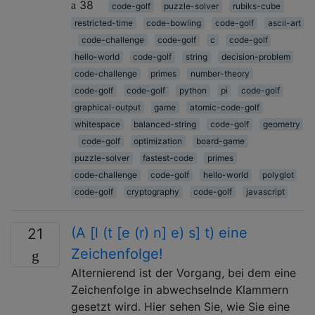
38
code-golf
puzzle-solver
rubiks-cube
restricted-time
code-bowling
code-golf
ascii-art
code-challenge
code-golf
c
code-golf
hello-world
code-golf
string
decision-problem
code-challenge
primes
number-theory
code-golf
code-golf
python
pi
code-golf
graphical-output
game
atomic-code-golf
whitespace
balanced-string
code-golf
geometry
code-golf
optimization
board-game
puzzle-solver
fastest-code
primes
code-challenge
code-golf
hello-world
polyglot
code-golf
cryptography
code-golf
javascript
(A [l (t [e (r) n] e) s] t) eine
21
Zeichenfolge!
Alternierend ist der Vorgang, bei dem eine
Zeichenfolge in abwechselnde Klammern
gesetzt wird. Hier sehen Sie, wie Sie eine