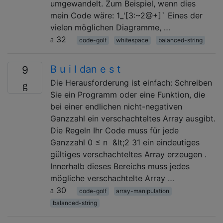
umgewandelt. Zum Beispiel, wenn dies
mein Code wäre: 1_'[3:~2@+]` Eines der
vielen möglichen Diagramme, …
32
code-golf
whitespace
balanced-string
B u i l dan e s t
9
Die Herausforderung ist einfach: Schreiben
Sie ein Programm oder eine Funktion, die
bei einer endlichen nicht-negativen
Ganzzahl ein verschachteltes Array ausgibt.
Die Regeln Ihr Code muss für jede
Ganzzahl 0 ‌≤ n ‌ &lt;2 31 ein eindeutiges
gültiges verschachteltes Array erzeugen .
Innerhalb dieses Bereichs muss jedes
mögliche verschachtelte Array …
30
code-golf
array-manipulation
balanced-string