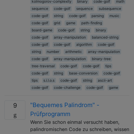
kolmogorov-complexity
binary
code-golf
math
sequence
code-golf
sequence
subsequence
code-golf
string
code-golf
parsing
music
code-golf
grid
game
path-finding
board-game
code-golf
string
binary
code-golf
array-manipulation
balanced-string
code-golf
code-golf
algorithm
code-golf
string
number
arithmetic
array-manipulation
code-golf
array-manipulation
binary-tree
tree-traversal
code-golf
code-golf
tips
code-golf
string
base-conversion
code-golf
tips
s.i.l.o.s
code-golf
string
ascii-art
code-golf
code-challenge
code-golf
game
"Bequemes Palindrom" -
9
Prüfprogramm
Wenn Sie schon einmal versucht haben,
palindromischen Code zu schreiben, wissen