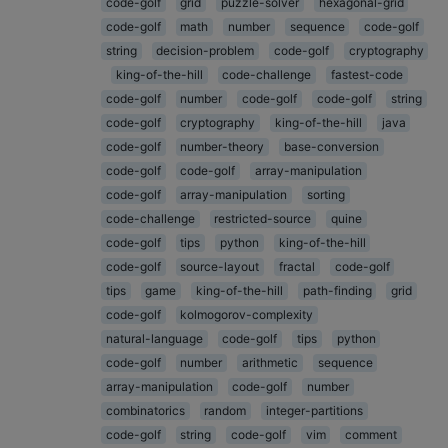
code-golf
grid
puzzle-solver
hexagonal-grid
code-golf
math
number
sequence
code-golf
string
decision-problem
code-golf
cryptography
king-of-the-hill
code-challenge
fastest-code
code-golf
number
code-golf
code-golf
string
code-golf
cryptography
king-of-the-hill
java
code-golf
number-theory
base-conversion
code-golf
code-golf
array-manipulation
code-golf
array-manipulation
sorting
code-challenge
restricted-source
quine
code-golf
tips
python
king-of-the-hill
code-golf
source-layout
fractal
code-golf
tips
game
king-of-the-hill
path-finding
grid
code-golf
kolmogorov-complexity
natural-language
code-golf
tips
python
code-golf
number
arithmetic
sequence
array-manipulation
code-golf
number
combinatorics
random
integer-partitions
code-golf
string
code-golf
vim
comment