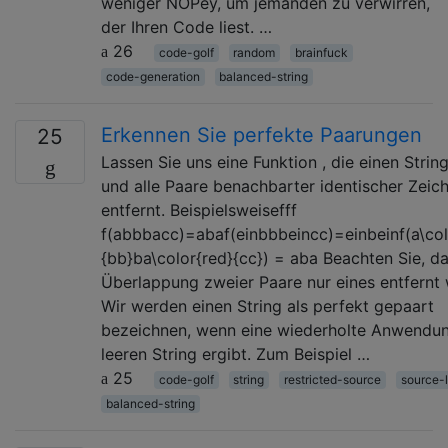
weniger NOPey, um jemanden zu verwirren,
der Ihren Code liest. …
26
code-golf
random
brainfuck
code-generation
balanced-string
Erkennen Sie perfekte Paarungen
25
Lassen Sie uns eine Funktion , die einen Stri
und alle Paare benachbarter identischer Zeic
entfernt. Beispielsweisefff
f(abbbacc)=abaf(einbbbeincc)=einbeinf(a\col
{bb}ba\color{red}{cc}) = aba Beachten Sie, da
Überlappung zweier Paare nur eines entfernt 
Wir werden einen String als perfekt gepaart
bezeichnen, wenn eine wiederholte Anwendu
leeren String ergibt. Zum Beispiel …
25
code-golf
string
restricted-source
source-
balanced-string