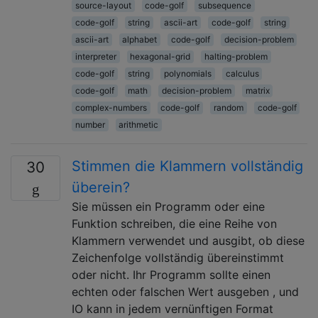
source-layout
code-golf
subsequence
code-golf
string
ascii-art
code-golf
string
ascii-art
alphabet
code-golf
decision-problem
interpreter
hexagonal-grid
halting-problem
code-golf
string
polynomials
calculus
code-golf
math
decision-problem
matrix
complex-numbers
code-golf
random
code-golf
number
arithmetic
Stimmen die Klammern vollständig
30
überein?
Sie müssen ein Programm oder eine
Funktion schreiben, die eine Reihe von
Klammern verwendet und ausgibt, ob diese
Zeichenfolge vollständig übereinstimmt
oder nicht. Ihr Programm sollte einen
echten oder falschen Wert ausgeben , und
IO kann in jedem vernünftigen Format