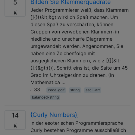
Bilden Sie Klammerquadrate
5
Jeder Programmierer weiß, dass Klammern
[]{}()&lt;&gt;wirklich Spaß machen. Um
diesen Spaß zu verschärfen, können
Gruppen von verwobenen Klammern in
niedliche und unscharfe Diagramme
umgewandelt werden. Angenommen, Sie
haben eine Zeichenfolge mit
ausgeglichenen Klammern, wie z [{][&lt;
(]})&gt;(()). Schritt eins ist, die Saite um 45
Grad im Uhrzeigersinn zu drehen. (In
Mathematica …
33
code-golf
string
ascii-art
balanced-string
{Curly Numbers};
14
In der esoterischen Programmiersprache
Curly bestehen Programme ausschließlich