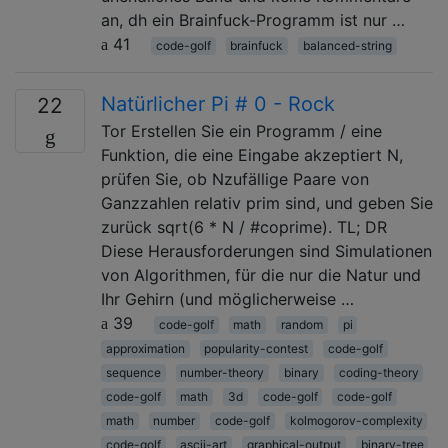
an, dh ein Brainfuck-Programm ist nur …
41
code-golf
brainfuck
balanced-string
Natürlicher Pi # 0 - Rock
22
Tor Erstellen Sie ein Programm / eine
Funktion, die eine Eingabe akzeptiert N,
prüfen Sie, ob Nzufällige Paare von
Ganzzahlen relativ prim sind, und geben Sie
zurück sqrt(6 * N / #coprime). TL; DR
Diese Herausforderungen sind Simulationen
von Algorithmen, für die nur die Natur und
Ihr Gehirn (und möglicherweise …
39
code-golf
math
random
pi
approximation
popularity-contest
code-golf
sequence
number-theory
binary
coding-theory
code-golf
math
3d
code-golf
code-golf
math
number
code-golf
kolmogorov-complexity
code-golf
ascii-art
graphical-output
binary-tree