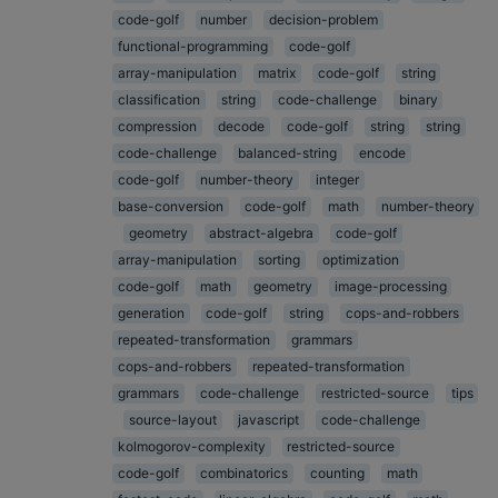
code-golf
number
decision-problem
functional-programming
code-golf
array-manipulation
matrix
code-golf
string
classification
string
code-challenge
binary
compression
decode
code-golf
string
string
code-challenge
balanced-string
encode
code-golf
number-theory
integer
base-conversion
code-golf
math
number-theory
geometry
abstract-algebra
code-golf
array-manipulation
sorting
optimization
code-golf
math
geometry
image-processing
generation
code-golf
string
cops-and-robbers
repeated-transformation
grammars
cops-and-robbers
repeated-transformation
grammars
code-challenge
restricted-source
tips
source-layout
javascript
code-challenge
kolmogorov-complexity
restricted-source
code-golf
combinatorics
counting
math