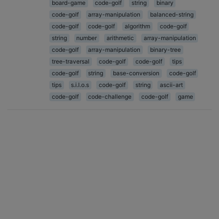
board-game
code-golf
string
binary
code-golf
array-manipulation
balanced-string
code-golf
code-golf
algorithm
code-golf
string
number
arithmetic
array-manipulation
code-golf
array-manipulation
binary-tree
tree-traversal
code-golf
code-golf
tips
code-golf
string
base-conversion
code-golf
tips
s.i.l.o.s
code-golf
string
ascii-art
code-golf
code-challenge
code-golf
game