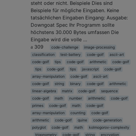
steht oder nicht. Beispiele Dies sind
Beispiele für mögliche Eingaben. Keine
tatsächlichen Eingaben Eingang: Ausgabe:
Downgoat Spec Ihr Programm sollte
höchstens 30.000 Bytes umfassen Die
Eingabe wird die volle …
309
code-challenge
image-processing
classification
test-battery
code-golf
ascii-art
code-golf
tips
code-golf
arithmetic
code-golf
tips
code-golf
tips
javascript
code-golf
array-manipulation
code-golf
ascii-art
code-golf
string
binary
code-golf
arithmetic
linear-algebra
matrix
code-golf
sequence
code-golf
math
number
arithmetic
code-golf
primes
code-golf
math
code-golf
array-manipulation
counting
code-golf
arithmetic
code-golf
quine
code-generation
polyglot
code-golf
math
kolmogorov-complexity
trigonometry
code-golf
string
encryption