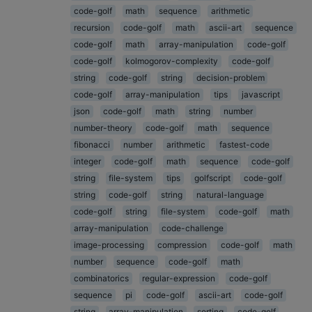
code-golf
math
sequence
arithmetic
recursion
code-golf
math
ascii-art
sequence
code-golf
math
array-manipulation
code-golf
code-golf
kolmogorov-complexity
code-golf
string
code-golf
string
decision-problem
code-golf
array-manipulation
tips
javascript
json
code-golf
math
string
number
number-theory
code-golf
math
sequence
fibonacci
number
arithmetic
fastest-code
integer
code-golf
math
sequence
code-golf
string
file-system
tips
golfscript
code-golf
string
code-golf
string
natural-language
code-golf
string
file-system
code-golf
math
array-manipulation
code-challenge
image-processing
compression
code-golf
math
number
sequence
code-golf
math
combinatorics
regular-expression
code-golf
sequence
pi
code-golf
ascii-art
code-golf
string
array-manipulation
sorting
code-golf