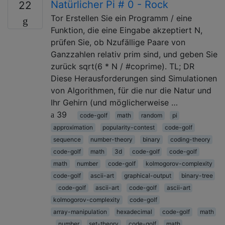
Natürlicher Pi # 0 - Rock
22
Tor Erstellen Sie ein Programm / eine
Funktion, die eine Eingabe akzeptiert N,
prüfen Sie, ob Nzufällige Paare von
Ganzzahlen relativ prim sind, und geben Sie
zurück sqrt(6 * N / #coprime). TL; DR
Diese Herausforderungen sind Simulationen
von Algorithmen, für die nur die Natur und
Ihr Gehirn (und möglicherweise …
39
code-golf
math
random
pi
approximation
popularity-contest
code-golf
sequence
number-theory
binary
coding-theory
code-golf
math
3d
code-golf
code-golf
math
number
code-golf
kolmogorov-complexity
code-golf
ascii-art
graphical-output
binary-tree
code-golf
ascii-art
code-golf
ascii-art
kolmogorov-complexity
code-golf
array-manipulation
hexadecimal
code-golf
math
number
set-theory
code-golf
math