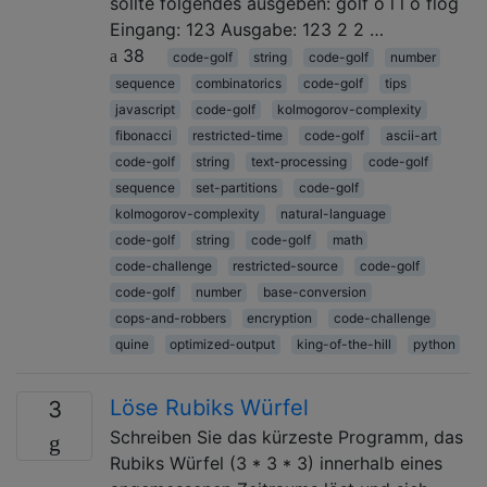
sollte folgendes ausgeben: golf o l l o flog
Eingang: 123 Ausgabe: 123 2 2 …
38
code-golf
string
code-golf
number
sequence
combinatorics
code-golf
tips
javascript
code-golf
kolmogorov-complexity
fibonacci
restricted-time
code-golf
ascii-art
code-golf
string
text-processing
code-golf
sequence
set-partitions
code-golf
kolmogorov-complexity
natural-language
code-golf
string
code-golf
math
code-challenge
restricted-source
code-golf
code-golf
number
base-conversion
cops-and-robbers
encryption
code-challenge
quine
optimized-output
king-of-the-hill
python
Löse Rubiks Würfel
3
Schreiben Sie das kürzeste Programm, das
Rubiks Würfel (3 * 3 * 3) innerhalb eines