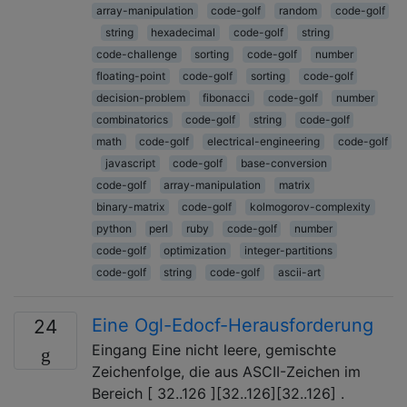
array-manipulation
code-golf
random
code-golf
string
hexadecimal
code-golf
string
code-challenge
sorting
code-golf
number
floating-point
code-golf
sorting
code-golf
decision-problem
fibonacci
code-golf
number
combinatorics
code-golf
string
code-golf
math
code-golf
electrical-engineering
code-golf
javascript
code-golf
base-conversion
code-golf
array-manipulation
matrix
binary-matrix
code-golf
kolmogorov-complexity
python
perl
ruby
code-golf
number
code-golf
optimization
integer-partitions
code-golf
string
code-golf
ascii-art
Eine Ogl-Edocf-Herausforderung
24
Eingang Eine nicht leere, gemischte
Zeichenfolge, die aus ASCII-Zeichen im
Bereich [ 32..126 ][32..126][32..126] .