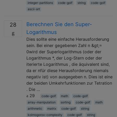
integer-partitions
code-golf
string
code-golf
ascii-art
Berechnen Sie den Super-
28
Logarithmus
Dies sollte eine einfache Herausforderung
sein. Bei einer gegebenen Zahl n &gt;=
0wird der Superlogarithmus (oder der
Logarithmus *, der Log-Stern oder der
iterierte Logarithmus , die äquivalent sind,
da er nfür diese Herausforderung niemals
negativ ist) von ausgegeben n. Dies ist eine
der beiden Umkehrfunktionen zur Tetration
. Die …
29
code-golf
math
code-golf
array-manipulation
sorting
code-golf
math
arithmetic
matrix
code-golf
string
kolmogorov-complexity
code-golf
string