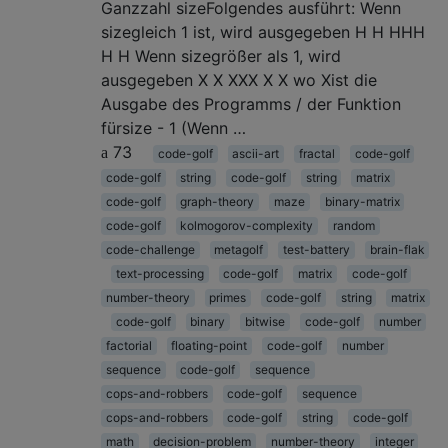
Ganzzahl sizeFolgendes ausführt: Wenn
sizegleich 1 ist, wird ausgegeben H H HHH
H H Wenn sizegrößer als 1, wird
ausgegeben X X XXX X X wo Xist die
Ausgabe des Programms / der Funktion
fürsize - 1 (Wenn …
73
code-golf
ascii-art
fractal
code-golf
code-golf
string
code-golf
string
matrix
code-golf
graph-theory
maze
binary-matrix
code-golf
kolmogorov-complexity
random
code-challenge
metagolf
test-battery
brain-flak
text-processing
code-golf
matrix
code-golf
number-theory
primes
code-golf
string
matrix
code-golf
binary
bitwise
code-golf
number
factorial
floating-point
code-golf
number
sequence
code-golf
sequence
cops-and-robbers
code-golf
sequence
cops-and-robbers
code-golf
string
code-golf
math
decision-problem
number-theory
integer