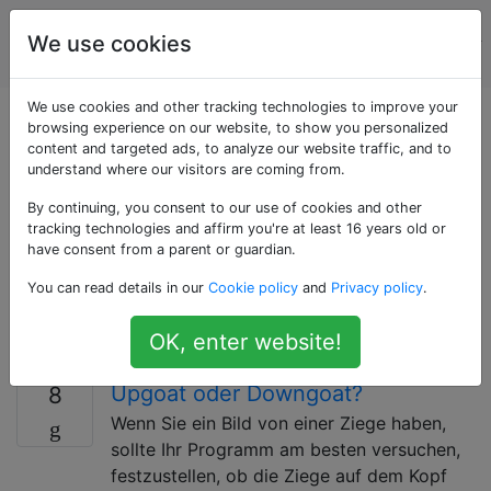
Programmierrätsel
Tags
We use cookies
Account
& Code Golf
We use cookies and other tracking technologies to improve your
Als «javascript»
browsing experience on our website, to show you personalized
content and targeted ads, to analyze our website traffic, and to
understand where our visitors are coming from.
getaggte Fragen
By continuing, you consent to our use of cookies and other
tracking technologies and affirm you're at least 16 years old or
Diese Herausforderung hängt mit der JavaScript-
have consent from a parent or guardian.
Sprache zusammen. Beachten Sie, dass
You can read details in our
Cookie policy
and
Privacy policy
.
Herausforderungen, bei denen die Antworten in einer
bestimmten Sprache vorliegen müssen, im Allgemeinen
OK, enter website!
nicht empfohlen werden.
Upgoat oder Downgoat?
8
Wenn Sie ein Bild von einer Ziege haben,
sollte Ihr Programm am besten versuchen,
festzustellen, ob die Ziege auf dem Kopf