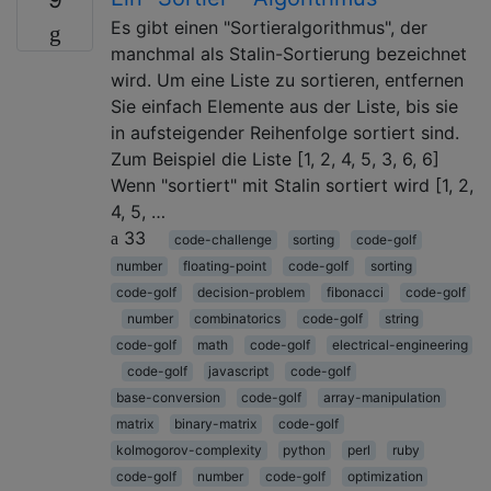
Es gibt einen "Sortieralgorithmus", der
manchmal als Stalin-Sortierung bezeichnet
wird. Um eine Liste zu sortieren, entfernen
Sie einfach Elemente aus der Liste, bis sie
in aufsteigender Reihenfolge sortiert sind.
Zum Beispiel die Liste [1, 2, 4, 5, 3, 6, 6]
Wenn "sortiert" mit Stalin sortiert wird [1, 2,
4, 5, …
33
code-challenge
sorting
code-golf
number
floating-point
code-golf
sorting
code-golf
decision-problem
fibonacci
code-golf
number
combinatorics
code-golf
string
code-golf
math
code-golf
electrical-engineering
code-golf
javascript
code-golf
base-conversion
code-golf
array-manipulation
matrix
binary-matrix
code-golf
kolmogorov-complexity
python
perl
ruby
code-golf
number
code-golf
optimization