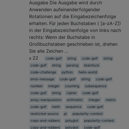
Ausgabe Die Ausgabe wird durch
Anwenden aufeinanderfolgender
Rotationen auf die Eingabezeichenfolge
erhalten. Für jeden Buchstaben ( [a-zA-Z])
in der Eingabezeichenfolge von links nach
rechts: Wenn der Buchstabe in
Großbuchstaben geschrieben ist, drehen
Sie alle Zeichen …
22
code-golf
string
code-golf
string
code-golf
string
parsing
brainfuck
code-challenge
python
hello-world
error-message
code-golf
string
code-golf
number
integer
counting
subsequence
code-golf
string
cipher
code-golf
array-manipulation
arithmetic
integer
matrix
code-golf
math
sequence
code-golf
restricted-source
pi
popularity-contest
cops-and-robbers
polyglot
popularity-contest
cops-and-robbers
polyglot
code-golf