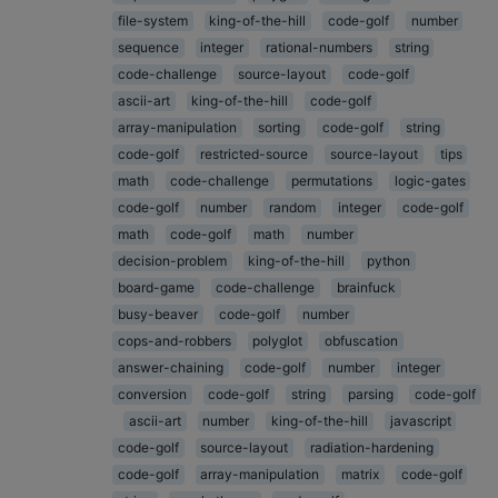
file-system
king-of-the-hill
code-golf
number
sequence
integer
rational-numbers
string
code-challenge
source-layout
code-golf
ascii-art
king-of-the-hill
code-golf
array-manipulation
sorting
code-golf
string
code-golf
restricted-source
source-layout
tips
math
code-challenge
permutations
logic-gates
code-golf
number
random
integer
code-golf
math
code-golf
math
number
decision-problem
king-of-the-hill
python
board-game
code-challenge
brainfuck
busy-beaver
code-golf
number
cops-and-robbers
polyglot
obfuscation
answer-chaining
code-golf
number
integer
conversion
code-golf
string
parsing
code-golf
ascii-art
number
king-of-the-hill
javascript
code-golf
source-layout
radiation-hardening
code-golf
array-manipulation
matrix
code-golf