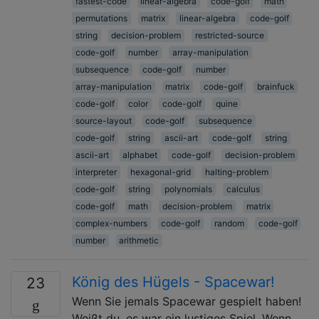
fastest-code
linear-algebra
code-golf
math
permutations
matrix
linear-algebra
code-golf
string
decision-problem
restricted-source
code-golf
number
array-manipulation
subsequence
code-golf
number
array-manipulation
matrix
code-golf
brainfuck
code-golf
color
code-golf
quine
source-layout
code-golf
subsequence
code-golf
string
ascii-art
code-golf
string
ascii-art
alphabet
code-golf
decision-problem
interpreter
hexagonal-grid
halting-problem
code-golf
string
polynomials
calculus
code-golf
math
decision-problem
matrix
complex-numbers
code-golf
random
code-golf
number
arithmetic
König des Hügels - Spacewar!
23
Wenn Sie jemals Spacewar gespielt haben!
Weißt du, es war ein lustiges Spiel. Wenn