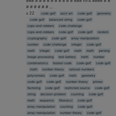
### # # # # # # # # # # ### n=4 #### # #
# # # # # # …
22
code-golf
ascii-art
code-golf
geometry
code-golf
balanced-string
code-golf
cops-and-robbers
code-challenge
cops-and-robbers
code-golf
code-golf
random
cryptography
code-golf
array-manipulation
number
code-challenge
integer
code-golf
math
integer
code-golf
math
math
parsing
image-processing
test-battery
math
number
combinatorics
fastest-code
code-golf
code-golf
math
number-theory
rational-numbers
polynomials
code-golf
math
geometry
code-golf
code-golf
number-theory
primes
factoring
code-golf
restricted-source
code-golf
string
decision-problem
counting
code-golf
math
sequence
fibonacci
code-golf
array-manipulation
counting
code-golf
array-manipulation
number-theory
code-golf