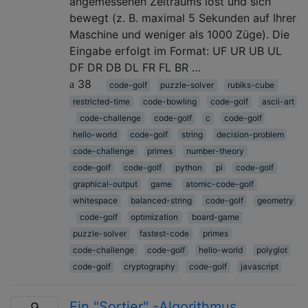
angemessenen Zeitraums löst und sich
bewegt (z. B. maximal 5 Sekunden auf Ihrer
Maschine und weniger als 1000 Züge). Die
Eingabe erfolgt im Format: UF UR UB UL
DF DR DB DL FR FL BR …
38
code-golf
puzzle-solver
rubiks-cube
restricted-time
code-bowling
code-golf
ascii-art
code-challenge
code-golf
c
code-golf
hello-world
code-golf
string
decision-problem
code-challenge
primes
number-theory
code-golf
code-golf
python
pi
code-golf
graphical-output
game
atomic-code-golf
whitespace
balanced-string
code-golf
geometry
code-golf
optimization
board-game
puzzle-solver
fastest-code
primes
code-challenge
code-golf
hello-world
polyglot
code-golf
cryptography
code-golf
javascript
Ein "Sortier" -Algorithmus
9