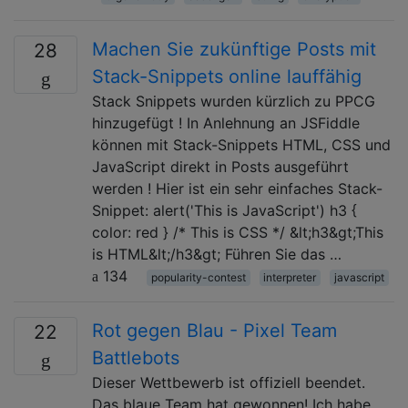
Machen Sie zukünftige Posts mit
28
Stack-Snippets online lauffähig
Stack Snippets wurden kürzlich zu PPCG
hinzugefügt ! In Anlehnung an JSFiddle
können mit Stack-Snippets HTML, CSS und
JavaScript direkt in Posts ausgeführt
werden ! Hier ist ein sehr einfaches Stack-
Snippet: alert('This is JavaScript') h3 {
color: red } /* This is CSS */ &lt;h3&gt;This
is HTML&lt;/h3&gt; Führen Sie das …
134
popularity-contest
interpreter
javascript
Rot gegen Blau - Pixel Team
22
Battlebots
Dieser Wettbewerb ist offiziell beendet.
Das blaue Team hat gewonnen! Ich habe