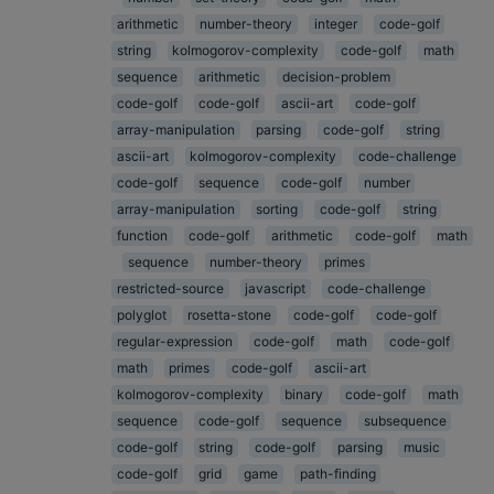
arithmetic
number-theory
integer
code-golf
string
kolmogorov-complexity
code-golf
math
sequence
arithmetic
decision-problem
code-golf
code-golf
ascii-art
code-golf
array-manipulation
parsing
code-golf
string
ascii-art
kolmogorov-complexity
code-challenge
code-golf
sequence
code-golf
number
array-manipulation
sorting
code-golf
string
function
code-golf
arithmetic
code-golf
math
sequence
number-theory
primes
restricted-source
javascript
code-challenge
polyglot
rosetta-stone
code-golf
code-golf
regular-expression
code-golf
math
code-golf
math
primes
code-golf
ascii-art
kolmogorov-complexity
binary
code-golf
math
sequence
code-golf
sequence
subsequence
code-golf
string
code-golf
parsing
music
code-golf
grid
game
path-finding