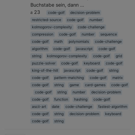
Buchstabe sein, dann …
23
code-golf
decision-problem
restricted-source
code-golf
number
kolmogorov-complexity
code-challenge
compression
code-golf
number
sequence
code-golf
math
polynomials
code-challenge
algorithm
code-golf
javascript
code-golf
string
kolmogorov-complexity
code-golf
grid
puzzle-solver
code-golf
keyboard
code-golf
king-of-the-hill
javascript
code-golf
string
code-golf
pattern-matching
code-golf
matrix
code-golf
string
game
card-games
code-golf
code-golf
string
number
decision-problem
code-golf
function
hashing
code-golf
ascii-art
date
code-challenge
fastest-algorithm
code-golf
string
decision-problem
keyboard
code-golf
string