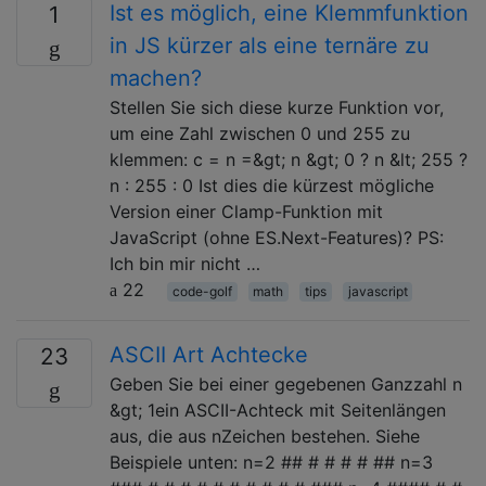
Ist es möglich, eine Klemmfunktion
1
in JS kürzer als eine ternäre zu
machen?
Stellen Sie sich diese kurze Funktion vor,
um eine Zahl zwischen 0 und 255 zu
klemmen: c = n =&gt; n &gt; 0 ? n &lt; 255 ?
n : 255 : 0 Ist dies die kürzest mögliche
Version einer Clamp-Funktion mit
JavaScript (ohne ES.Next-Features)? PS:
Ich bin mir nicht …
22
code-golf
math
tips
javascript
ASCII Art Achtecke
23
Geben Sie bei einer gegebenen Ganzzahl n
&gt; 1ein ASCII-Achteck mit Seitenlängen
aus, die aus nZeichen bestehen. Siehe
Beispiele unten: n=2 ## # # # # ## n=3