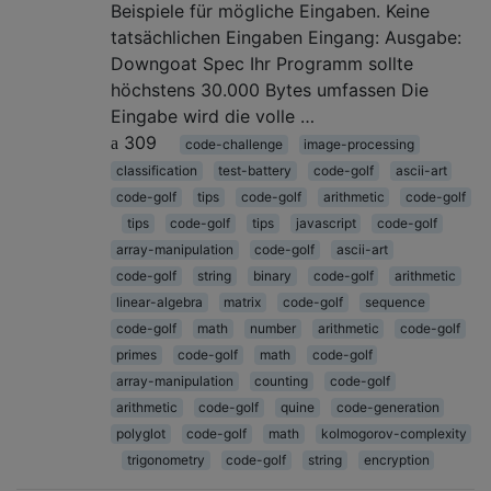
Beispiele für mögliche Eingaben. Keine
tatsächlichen Eingaben Eingang: Ausgabe:
Downgoat Spec Ihr Programm sollte
höchstens 30.000 Bytes umfassen Die
Eingabe wird die volle …
309
code-challenge
image-processing
classification
test-battery
code-golf
ascii-art
code-golf
tips
code-golf
arithmetic
code-golf
tips
code-golf
tips
javascript
code-golf
array-manipulation
code-golf
ascii-art
code-golf
string
binary
code-golf
arithmetic
linear-algebra
matrix
code-golf
sequence
code-golf
math
number
arithmetic
code-golf
primes
code-golf
math
code-golf
array-manipulation
counting
code-golf
arithmetic
code-golf
quine
code-generation
polyglot
code-golf
math
kolmogorov-complexity
trigonometry
code-golf
string
encryption