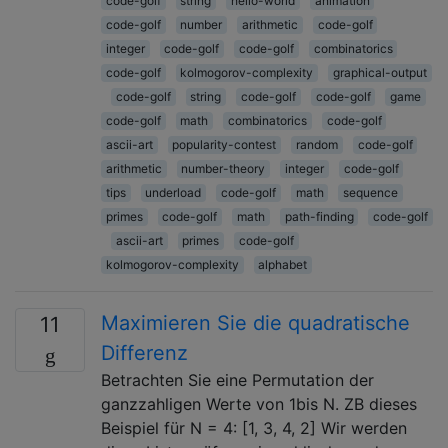
code-golf
string
hello-world
animation
code-golf
number
arithmetic
code-golf
integer
code-golf
code-golf
combinatorics
code-golf
kolmogorov-complexity
graphical-output
code-golf
string
code-golf
code-golf
game
code-golf
math
combinatorics
code-golf
ascii-art
popularity-contest
random
code-golf
arithmetic
number-theory
integer
code-golf
tips
underload
code-golf
math
sequence
primes
code-golf
math
path-finding
code-golf
ascii-art
primes
code-golf
kolmogorov-complexity
alphabet
Maximieren Sie die quadratische
11
Differenz
Betrachten Sie eine Permutation der
ganzzahligen Werte von 1bis N. ZB dieses
Beispiel für N = 4: [1, 3, 4, 2] Wir werden