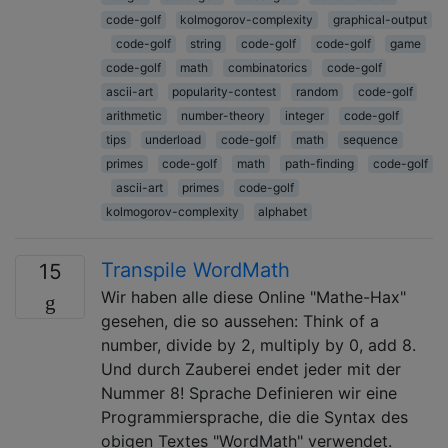
code-golf
kolmogorov-complexity
graphical-output
code-golf
string
code-golf
code-golf
game
code-golf
math
combinatorics
code-golf
ascii-art
popularity-contest
random
code-golf
arithmetic
number-theory
integer
code-golf
tips
underload
code-golf
math
sequence
primes
code-golf
math
path-finding
code-golf
ascii-art
primes
code-golf
kolmogorov-complexity
alphabet
Transpile WordMath
15
Wir haben alle diese Online "Mathe-Hax"
gesehen, die so aussehen: Think of a
number, divide by 2, multiply by 0, add 8.
Und durch Zauberei endet jeder mit der
Nummer 8! Sprache Definieren wir eine
Programmiersprache, die die Syntax des
obigen Textes "WordMath" verwendet.