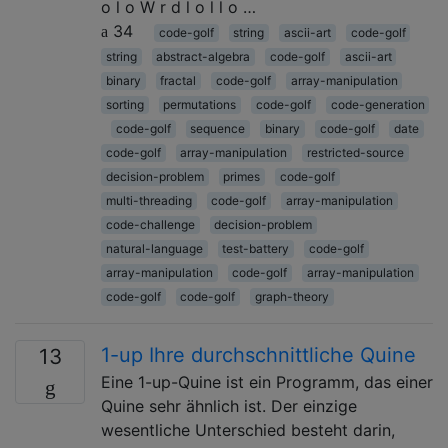
o l o W r d l o l l o …
34
code-golf
string
ascii-art
code-golf
string
abstract-algebra
code-golf
ascii-art
binary
fractal
code-golf
array-manipulation
sorting
permutations
code-golf
code-generation
code-golf
sequence
binary
code-golf
date
code-golf
array-manipulation
restricted-source
decision-problem
primes
code-golf
multi-threading
code-golf
array-manipulation
code-challenge
decision-problem
natural-language
test-battery
code-golf
array-manipulation
code-golf
array-manipulation
code-golf
code-golf
graph-theory
1-up Ihre durchschnittliche Quine
13
Eine 1-up-Quine ist ein Programm, das einer
Quine sehr ähnlich ist. Der einzige
wesentliche Unterschied besteht darin,