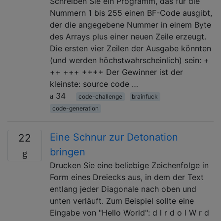
Schreiben Sie ein Programm, das für die
Nummern 1 bis 255 einen BF-Code ausgibt,
der die angegebene Nummer in einem Byte
des Arrays plus einer neuen Zeile erzeugt.
Die ersten vier Zeilen der Ausgabe könnten
(und werden höchstwahrscheinlich) sein: +
++ +++ ++++ Der Gewinner ist der
kleinste: source code …
34
code-challenge
brainfuck
code-generation
Eine Schnur zur Detonation
22
bringen
Drucken Sie eine beliebige Zeichenfolge in
Form eines Dreiecks aus, in dem der Text
entlang jeder Diagonale nach oben und
unten verläuft. Zum Beispiel sollte eine
Eingabe von "Hello World": d l r d o l W r d