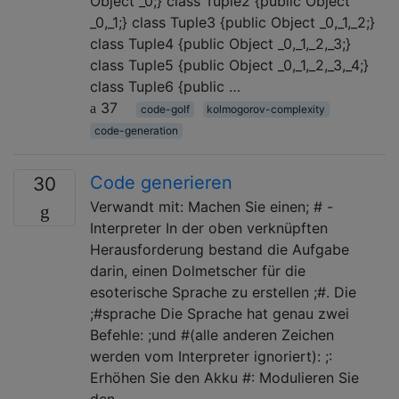
Object _0;} class Tuple2 {public Object
_0,_1;} class Tuple3 {public Object _0,_1,_2;}
class Tuple4 {public Object _0,_1,_2,_3;}
class Tuple5 {public Object _0,_1,_2,_3,_4;}
class Tuple6 {public …
37
code-golf
kolmogorov-complexity
code-generation
Code generieren
30
Verwandt mit: Machen Sie einen; # -
Interpreter In der oben verknüpften
Herausforderung bestand die Aufgabe
darin, einen Dolmetscher für die
esoterische Sprache zu erstellen ;#. Die
;#sprache Die Sprache hat genau zwei
Befehle: ;und #(alle anderen Zeichen
werden vom Interpreter ignoriert): ;:
Erhöhen Sie den Akku #: Modulieren Sie