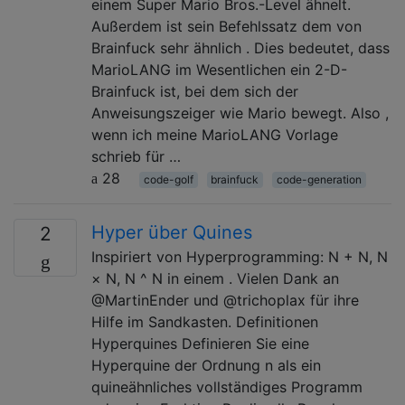
einem Super Mario Bros.-Level ähnelt.
Außerdem ist sein Befehlssatz dem von
Brainfuck sehr ähnlich . Dies bedeutet, dass
MarioLANG im Wesentlichen ein 2-D-
Brainfuck ist, bei dem sich der
Anweisungszeiger wie Mario bewegt. Also ,
wenn ich meine MarioLANG Vorlage
schrieb für …
28
code-golf
brainfuck
code-generation
Hyper über Quines
2
Inspiriert von Hyperprogramming: N + N, N
× N, N ^ N in einem . Vielen Dank an
@MartinEnder und @trichoplax für ihre
Hilfe im Sandkasten. Definitionen
Hyperquines Definieren Sie eine
Hyperquine der Ordnung n als ein
quineähnliches vollständiges Programm