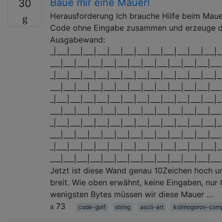
Baue mir eine Mauer!
30
Herausforderung Ich brauche Hilfe beim Mau
Code ohne Eingabe zusammen und erzeuge d
Ausgabewand:
_|___|___|___|___|___|___|___|___|___|___|___|___|_
___|___|___|___|___|___|___|___|___|___|___|___|___
_|___|___|___|___|___|___|___|___|___|___|___|___|_
___|___|___|___|___|___|___|___|___|___|___|___|___
_|___|___|___|___|___|___|___|___|___|___|___|___|_
___|___|___|___|___|___|___|___|___|___|___|___|___
_|___|___|___|___|___|___|___|___|___|___|___|___|_
___|___|___|___|___|___|___|___|___|___|___|___|___
_|___|___|___|___|___|___|___|___|___|___|___|___|_
___|___|___|___|___|___|___|___|___|___|___|___|___
Jetzt ist diese Wand genau 10Zeichen hoch 
breit. Wie oben erwähnt, keine Eingaben, nu
wenigsten Bytes müssen wir diese Mauer …
73
code-golf
string
ascii-art
kolmogorov-comp