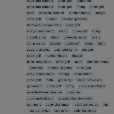
cops-and-robbers
code-golf
sequence
cops-and-robbers
code-golf
string
code-golf
math
decision-problem
number-theory
integer
code-golf
number
decision-problem
functional-programming
code-golf
array-manipulation
matrix
code-golf
string
classification
string
code-challenge
binary
compression
decode
code-golf
string
string
code-challenge
balanced-string
encode
code-golf
number-theory
integer
base-conversion
code-golf
math
number-theory
geometry
abstract-algebra
code-golf
array-manipulation
sorting
optimization
code-golf
math
geometry
image-processing
generation
code-golf
string
cops-and-robbers
repeated-transformation
grammars
cops-and-robbers
repeated-transformation
grammars
code-challenge
restricted-source
tips
source-layout
javascript
code-challenge