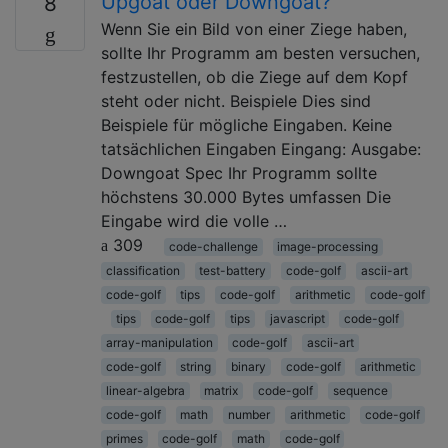
Upgoat oder Downgoat?
8
Wenn Sie ein Bild von einer Ziege haben,
sollte Ihr Programm am besten versuchen,
festzustellen, ob die Ziege auf dem Kopf
steht oder nicht. Beispiele Dies sind
Beispiele für mögliche Eingaben. Keine
tatsächlichen Eingaben Eingang: Ausgabe:
Downgoat Spec Ihr Programm sollte
höchstens 30.000 Bytes umfassen Die
Eingabe wird die volle …
309
code-challenge
image-processing
classification
test-battery
code-golf
ascii-art
code-golf
tips
code-golf
arithmetic
code-golf
tips
code-golf
tips
javascript
code-golf
array-manipulation
code-golf
ascii-art
code-golf
string
binary
code-golf
arithmetic
linear-algebra
matrix
code-golf
sequence
code-golf
math
number
arithmetic
code-golf
primes
code-golf
math
code-golf