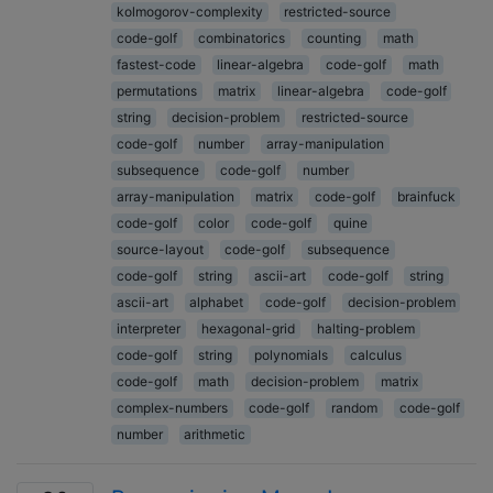
kolmogorov-complexity
restricted-source
code-golf
combinatorics
counting
math
fastest-code
linear-algebra
code-golf
math
permutations
matrix
linear-algebra
code-golf
string
decision-problem
restricted-source
code-golf
number
array-manipulation
subsequence
code-golf
number
array-manipulation
matrix
code-golf
brainfuck
code-golf
color
code-golf
quine
source-layout
code-golf
subsequence
code-golf
string
ascii-art
code-golf
string
ascii-art
alphabet
code-golf
decision-problem
interpreter
hexagonal-grid
halting-problem
code-golf
string
polynomials
calculus
code-golf
math
decision-problem
matrix
complex-numbers
code-golf
random
code-golf
number
arithmetic