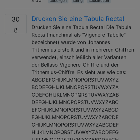
83
code-golf
string
substitution
Drucken Sie eine Tabula Recta!
30
Drucken Sie eine Tabula Recta! Die Tabula
Recta (manchmal als "Vigenere-Tabelle"
bezeichnet) wurde von Johannes
Trithemius erstellt und in mehreren Chiffren
verwendet, einschließlich aller Varianten
der Bellaso-Vigenere-Chiffre und der
Trithemius-Chiffre. Es sieht aus wie das:
ABCDEFGHIJKLMNOPQRSTUVWXYZ
BCDEFGHIJKLMNOPQRSTUVWXYZA
CDEFGHIJKLMNOPQRSTUVWXYZAB
DEFGHIJKLMNOPQRSTUVWXYZABC
EFGHIJKLMNOPQRSTUVWXYZABCD
FGHIJKLMNOPQRSTUVWXYZABCDE
GHIJKLMNOPQRSTUVWXYZABCDEF
HIJKLMNOPQRSTUVWXYZABCDEFG
IJKLMNOPQRSTUVWXYZABCDEFGH