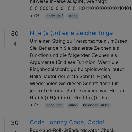
bitweise Inverse ausgibt, wie folgt:
01010001010101101011101110101001010110101
79
code-golf
string
N (e (s (t))) eine Zeichenfolge
30
Um einen String zu "verschachteln", müssen
Sie: Behandeln Sie das erste Zeichen als
Funktion und die folgenden Zeichen als
Argumente für diese Funktion. Wenn die
Eingabezeichenfolge beispielsweise lautet
Hello, lautet der erste Schritt: H(ello)
Wiederholen Sie diesen Schritt dann für
jeden Teilstring. So bekommen wir: H(ello)
H(e(llo)) H(e(l(lo))) H(e(l(l(o)))) Ihre …
77
code-golf
string
balanced-string
Code Johnny Code, Code!
30
Rock-and-Roll-Gründungsvater Chuck