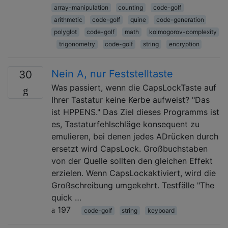
array-manipulation
counting
code-golf
arithmetic
code-golf
quine
code-generation
polyglot
code-golf
math
kolmogorov-complexity
trigonometry
code-golf
string
encryption
Nein A, nur Feststelltaste
30
Was passiert, wenn die CapsLockTaste auf
Ihrer Tastatur keine Kerbe aufweist? "Das
ist HPPENS." Das Ziel dieses Programms ist
es, Tastaturfehlschläge konsequent zu
emulieren, bei denen jedes ADrücken durch
ersetzt wird CapsLock. Großbuchstaben
von der Quelle sollten den gleichen Effekt
erzielen. Wenn CapsLockaktiviert, wird die
Großschreibung umgekehrt. Testfälle "The
quick …
197
code-golf
string
keyboard