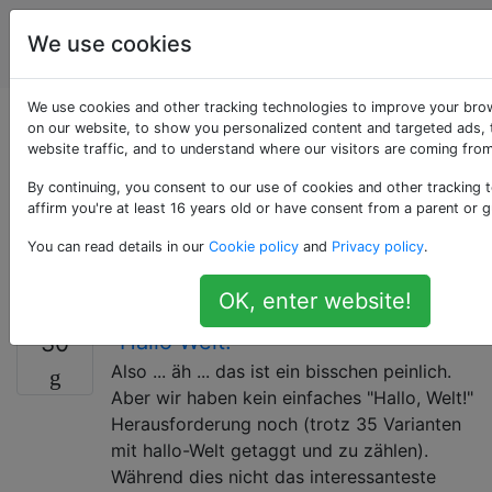
Programmierrätsel
Tags
We use cookies
Account
& Code Golf
We use cookies and other tracking technologies to improve your bro
Als «string» getaggte
on our website, to show you personalized content and targeted ads, 
website traffic, and to understand where our visitors are coming from
Fragen
By continuing, you consent to our use of cookies and other tracking 
affirm you're at least 16 years old or have consent from a parent or g
Ein Wettbewerb zur Lösung eines bestimmten
You can read details in our
Cookie policy
and
Privacy policy
.
Problems durch Verwendung und Manipulation von
Zeichenfolgen.
OK, enter website!
"Hallo Welt!"
30
Also ... äh ... das ist ein bisschen peinlich.
Aber wir haben kein einfaches "Hallo, Welt!"
Herausforderung noch (trotz 35 Varianten
mit hallo-Welt getaggt und zu zählen).
Während dies nicht das interessanteste