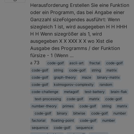
Herausforderung Erstellen Sie eine Funktion
oder ein Programm, das bei Angabe einer
Ganzzahl sizeFolgendes ausführt: Wenn
sizegleich 1 ist, wird ausgegeben H H HHH
H H Wenn sizegrößer als 1, wird
ausgegeben X X XXX X X wo Xist die
Ausgabe des Programms / der Funktion
fürsize - 1 (Wenn …
73
code-golf
ascii-art
fractal
code-golf
code-golf
string
code-golf
string
matrix
code-golf
graph-theory
maze
binary-matrix
code-golf
kolmogorov-complexity
random
code-challenge
metagolf
test-battery
brain-flak
text-processing
code-golf
matrix
code-golf
number-theory
primes
code-golf
string
matrix
code-golf
binary
bitwise
code-golf
number
factorial
floating-point
code-golf
number
sequence
code-golf
sequence