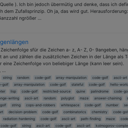
 Quelle ). Ich bin jedoch übermütig und denke, dass ich defin
 dem Zufallsprinzip. Oh ja, das wird gut. Herausforderung:
Ganzzahl ngrößer …
lgenlängen
Zeichenfolge sfür die Zeichen a- z, A- Z, 0- 9angeben, hä
t an und zählen die zusätzlichen Zeichen in der Länge als Te
 eine Zeichenfolge von beliebiger Länge (kann leer sein).
, …
string
random
code-golf
array-manipulation
code-golf
ascii-art
-golf
array-manipulation
code-golf
stateful
code-golf
hello-worl
eter
lisp
code-golf
restricted-source
quine
palindrome
code-go
enge-writing
ascii-art
random
polyglot
maze
answer-chaining
golf
string
cops-and-robbers
whitespace
code-golf
number
se
art
decision-problem
code-golf
combinatorics
chemistry
code-gol
radiation-hardening
code-golf
ascii-art
path-finding
maze
code
code-golf
string
ascii-art
code-golf
ascii-art
kolmogorov-comple