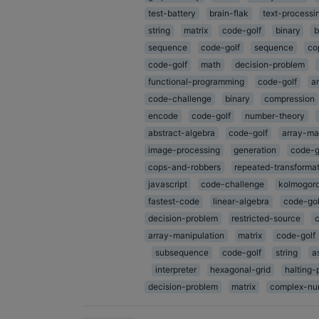
test-battery
brain-flak
text-processi
string
matrix
code-golf
binary
b
sequence
code-golf
sequence
co
code-golf
math
decision-problem
functional-programming
code-golf
a
code-challenge
binary
compression
encode
code-golf
number-theory
abstract-algebra
code-golf
array-ma
image-processing
generation
code-g
cops-and-robbers
repeated-transforma
javascript
code-challenge
kolmogoro
fastest-code
linear-algebra
code-gol
decision-problem
restricted-source
array-manipulation
matrix
code-golf
subsequence
code-golf
string
a
interpreter
hexagonal-grid
halting-
decision-problem
matrix
complex-nu