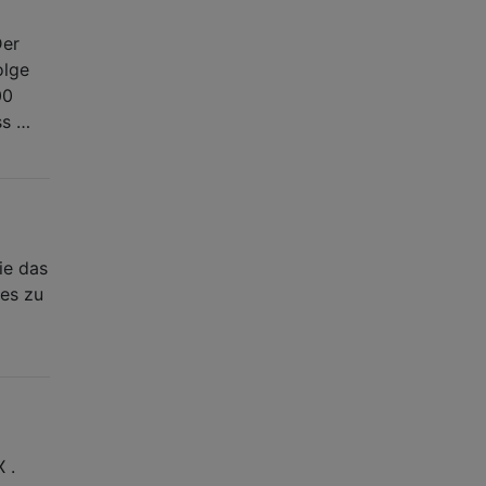
Der
olge
00
ss …
ie das
tes zu
 .