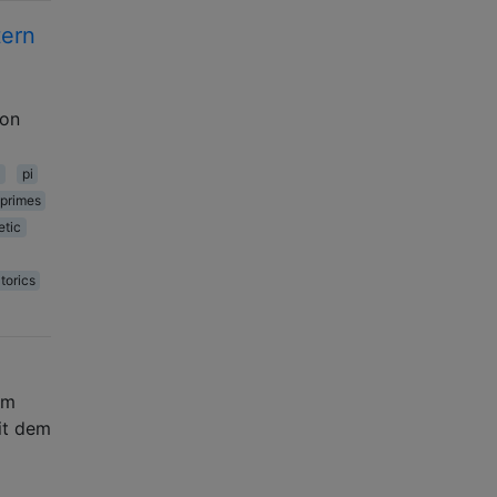
tern
ion
pi
primes
etic
torics
em
it dem