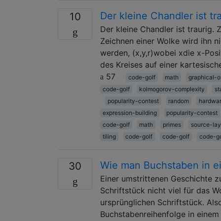
Der kleine Chandler ist t
10
Der kleine Chandler ist traurig.
Zeichnen einer Wolke wird ihn nic
werden, (x,y,r)wobei xdie x-Posi
des Kreises auf einer kartesisc
57
code-golf
math
graphical-o
code-golf
kolmogorov-complexity
st
popularity-contest
random
hardwa
expression-building
popularity-contest
code-golf
math
primes
source-lay
tiling
code-golf
code-golf
code-go
Wie man Buchstaben in ein
30
Einer umstrittenen Geschichte z
Schriftstück nicht viel für das
ursprünglichen Schriftstück. Al
Buchstabenreihenfolge in einem 