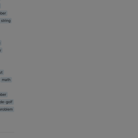
ber
string
g
y
ut
math
ber
de-golf
problem