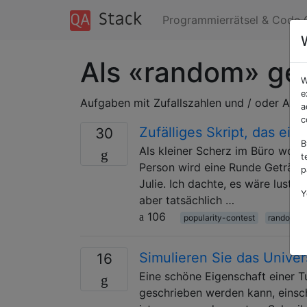
Programmierrätsel & Code 
Als «random» ge
W
e
Aufgaben mit Zufallszahlen und / oder Aus
a
c
Zufälliges Skript, das eigen
30
B
Als kleiner Scherz im Büro wollt
t
Person wird eine Runde Getränke
p
Julie. Ich dachte, es wäre lustig,
Y
aber tatsächlich …
106
popularity-contest
random
Simulieren Sie das Unive
16
Eine schöne Eigenschaft einer 
geschrieben werden kann, einsc