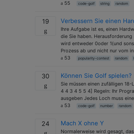
55
code-golf
string
random
Verbessern Sie einen Har
19
Ihre Aufgabe ist es, einen Hard
die Sie haben. Herausforderung
wird entweder 0oder 1(und sons
Prozess ab und nicht nur vom i
53
popularity-contest
random
Können Sie Golf spielen?
30
Sie müssen einen zufälligen 18-L
4 4 3 4 5 5 4] Regeln: Ihr Prog
ausgeben Jedes Loch muss eine
53
code-golf
number
random
Mach X ohne Y
24
Normalerweise wird gesagt, das