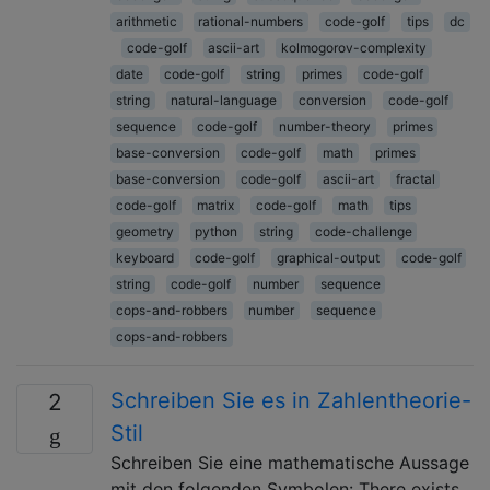
arithmetic
rational-numbers
code-golf
tips
dc
code-golf
ascii-art
kolmogorov-complexity
date
code-golf
string
primes
code-golf
string
natural-language
conversion
code-golf
sequence
code-golf
number-theory
primes
base-conversion
code-golf
math
primes
base-conversion
code-golf
ascii-art
fractal
code-golf
matrix
code-golf
math
tips
geometry
python
string
code-challenge
keyboard
code-golf
graphical-output
code-golf
string
code-golf
number
sequence
cops-and-robbers
number
sequence
cops-and-robbers
Schreiben Sie es in Zahlentheorie-
2
Stil
Schreiben Sie eine mathematische Aussage
mit den folgenden Symbolen: There exists