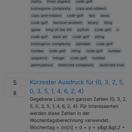
matrix
linear-algebra
code-golf
kolmogorov-complexity
cops-and-robbers
cops-and-robbers
code-golf
tips
basic
code-golf
decision-problem
binary
tiling
game
king-of-the-hill
python
code-golf
c
code-golf
ascii-art
code-golf
string
kolmogorov-complexity
alphabet
code-golf
number
code-golf
string
code-golf
number
sequence
integer
code-golf
number
permutations
restricted-complexity
restricted-time
Kürzester Ausdruck für {0, 3, 2, 5,
5
0, 3, 5, 1, 4, 6, 2, 4}
Gegebene Liste von ganzen Zahlen {0, 3, 2,
5, 0, 3, 5, 1, 4, 6, 2, 4}. Für Interessenten
werden diese Zahlen in der
Wochentagsberechnung verwendet.
Wochentag = (m[n] + d + y + y&gt;&gt;2 +