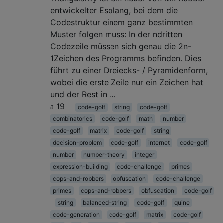
entwickelter Esolang, bei dem die
Codestruktur einem ganz bestimmten
Muster folgen muss: In der ndritten
Codezeile müssen sich genau die 2n-
1Zeichen des Programms befinden. Dies
führt zu einer Dreiecks- / Pyramidenform,
wobei die erste Zeile nur ein Zeichen hat
und der Rest in …
19
code-golf
string
code-golf
combinatorics
code-golf
math
number
code-golf
matrix
code-golf
string
decision-problem
code-golf
internet
code-golf
number
number-theory
integer
expression-building
code-challenge
primes
cops-and-robbers
obfuscation
code-challenge
primes
cops-and-robbers
obfuscation
code-golf
string
balanced-string
code-golf
quine
code-generation
code-golf
matrix
code-golf