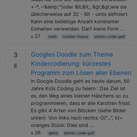
+-*, ~&amp;^|oder &lt;&lt;, &gt;&gt;wie sie
üblicherweise auf 32 - Bit - uints definiert.
Kann eine beliebige Anzahl konstanter
Einheiten verwenden. Darf keine Form …
27
math
number-theory
atomic-code-golf
Googles Doodle zum Thema
3
Kindercodierung: kürzestes
Programm zum Lösen aller Ebenen
In Google Doodle geht es heute darum, 50
Jahre Kids Coding zu feiern : Das Ziel ist
es, den Weg eines kleinen Häschens so zu
programmieren, dass er alle Karotten frisst.
Es gibt 4 Arten von Blöcken (siehe Bilder
unten): Von links nach rechts: O("...", k)=
oranges Stück: Dies sind …
26
game
atomic-code-golf