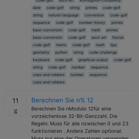
code-golf
ascii-art
kolmogorov-complexity
date
code-golf
string
primes
code-golf
string
natural-language
conversion
code-golf
sequence
code-golf
number-theory
primes
base-conversion
code-golf
math
primes
base-conversion
code-golf
ascii-art
fractal
code-golf
matrix
code-golf
math
tips
geometry
python
string
code-challenge
keyboard
code-golf
graphical-output
code-golf
string
code-golf
number
sequence
cops-and-robbers
number
sequence
cops-and-robbers
Berechnen Sie n% 12
11
Berechnen Sie nModulo 12für eine
vorzeichenlose 32-Bit-Ganzzahl. Die
Regeln: Muss für alle nzwischen 0 und 23
funktionieren . Andere Zahlen optional.
Muss nur eine der Operatoren verwenden