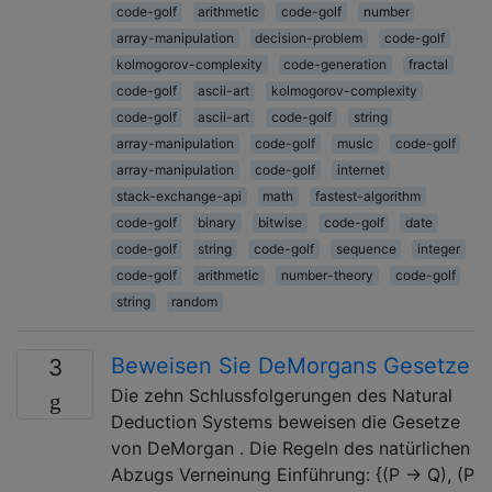
code-golf
arithmetic
code-golf
number
array-manipulation
decision-problem
code-golf
kolmogorov-complexity
code-generation
fractal
code-golf
ascii-art
kolmogorov-complexity
code-golf
ascii-art
code-golf
string
array-manipulation
code-golf
music
code-golf
array-manipulation
code-golf
internet
stack-exchange-api
math
fastest-algorithm
code-golf
binary
bitwise
code-golf
date
code-golf
string
code-golf
sequence
integer
code-golf
arithmetic
number-theory
code-golf
string
random
Beweisen Sie DeMorgans Gesetze
3
Die zehn Schlussfolgerungen des Natural
Deduction Systems beweisen die Gesetze
von DeMorgan . Die Regeln des natürlichen
Abzugs Verneinung Einführung: {(P → Q), (P