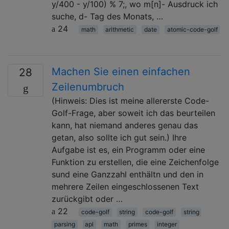
y/400 - y/100) % 7;, wo m[n]- Ausdruck ich
suche, d- Tag des Monats, …
24
math
arithmetic
date
atomic-code-golf
Machen Sie einen einfachen
28
Zeilenumbruch
(Hinweis: Dies ist meine allererste Code-
Golf-Frage, aber soweit ich das beurteilen
kann, hat niemand anderes genau das
getan, also sollte ich gut sein.) Ihre
Aufgabe ist es, ein Programm oder eine
Funktion zu erstellen, die eine Zeichenfolge
sund eine Ganzzahl enthältn und den in
mehrere Zeilen eingeschlossenen Text
zurückgibt oder …
22
code-golf
string
code-golf
string
parsing
apl
math
primes
integer