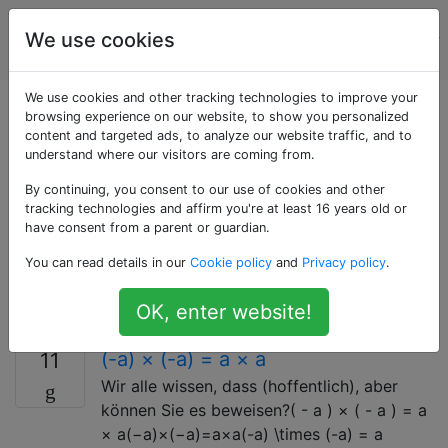
Programmierrätsel
Tags
We use cookies
Account
& Code Golf
We use cookies and other tracking technologies to improve your
Als «atomic-code-
browsing experience on our website, to show you personalized
content and targeted ads, to analyze our website traffic, and to
understand where our visitors are coming from.
golf» getaggte
By continuing, you consent to our use of cookies and other
Fragen
tracking technologies and affirm you're at least 16 years old or
have consent from a parent or guardian.
You can read details in our
Cookie policy
and
Privacy policy
.
Atomic Code Golf wird anhand der Anzahl der
Operationen in einem bestimmten Fragment einer von
OK, enter website!
Ihnen definierten Sprache bewertet.
(-a) × (-a) = a × a
11
Wir alle wissen, dass (hoffentlich), aber
können Sie es beweisen?( - a ) × ( - a ) = a
× a(−a)×(−a)=a×a(-a) \times (-a) = a