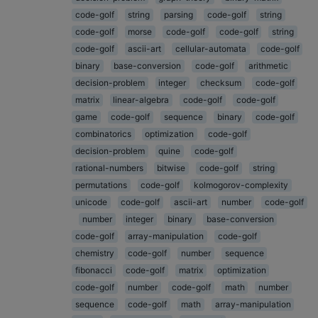
code-golf
string
parsing
code-golf
string
code-golf
morse
code-golf
code-golf
string
code-golf
ascii-art
cellular-automata
code-golf
binary
base-conversion
code-golf
arithmetic
decision-problem
integer
checksum
code-golf
matrix
linear-algebra
code-golf
code-golf
game
code-golf
sequence
binary
code-golf
combinatorics
optimization
code-golf
decision-problem
quine
code-golf
rational-numbers
bitwise
code-golf
string
permutations
code-golf
kolmogorov-complexity
unicode
code-golf
ascii-art
number
code-golf
number
integer
binary
base-conversion
code-golf
array-manipulation
code-golf
chemistry
code-golf
number
sequence
fibonacci
code-golf
matrix
optimization
code-golf
number
code-golf
math
number
sequence
code-golf
math
array-manipulation