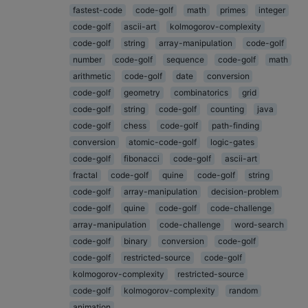
fastest-code
code-golf
math
primes
integer
code-golf
ascii-art
kolmogorov-complexity
code-golf
string
array-manipulation
code-golf
number
code-golf
sequence
code-golf
math
arithmetic
code-golf
date
conversion
code-golf
geometry
combinatorics
grid
code-golf
string
code-golf
counting
java
code-golf
chess
code-golf
path-finding
conversion
atomic-code-golf
logic-gates
code-golf
fibonacci
code-golf
ascii-art
fractal
code-golf
quine
code-golf
string
code-golf
array-manipulation
decision-problem
code-golf
quine
code-golf
code-challenge
array-manipulation
code-challenge
word-search
code-golf
binary
conversion
code-golf
code-golf
restricted-source
code-golf
kolmogorov-complexity
restricted-source
code-golf
kolmogorov-complexity
random
animation