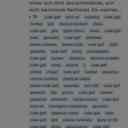
immer sich nicht überschneidende, sich
nicht berührende Rechtecke. Ein weiches …
19
code-golf
ascii-art
counting
code-golf
number
grid
decision-problem
chess
code-golf
grid
graph-theory
chess
code-golf
math
geometry
code-golf
arithmetic
roman-numerals
fastest-code
code-golf
math
geometry
code-golf
string
cryptography
code-golf
number
sequence
decision-problem
code-golf
string
parsing
c
code-golf
sorting
integer
code-golf
number
sequence
rational-numbers
graphical-output
atomic-code-golf
assembly
box-256
code-golf
geometry
tips
python
code-golf
number
sequence
arithmetic
number-theory
code-golf
ascii-art
kolmogorov-complexity
geometry
code-golf
graphical-output
code-golf
math
code-golf
grid
cellular-automata
game-of-life
code-golf
string
subsequence
code-golf