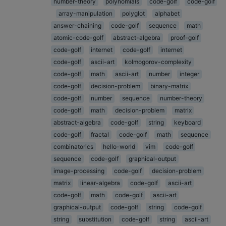
number-theory
polynomials
code-golf
code-golf
array-manipulation
polyglot
alphabet
answer-chaining
code-golf
sequence
math
atomic-code-golf
abstract-algebra
proof-golf
code-golf
internet
code-golf
internet
code-golf
ascii-art
kolmogorov-complexity
code-golf
math
ascii-art
number
integer
code-golf
decision-problem
binary-matrix
code-golf
number
sequence
number-theory
code-golf
math
decision-problem
matrix
abstract-algebra
code-golf
string
keyboard
code-golf
fractal
code-golf
math
sequence
combinatorics
hello-world
vim
code-golf
sequence
code-golf
graphical-output
image-processing
code-golf
decision-problem
matrix
linear-algebra
code-golf
ascii-art
code-golf
math
code-golf
ascii-art
graphical-output
code-golf
string
code-golf
string
substitution
code-golf
string
ascii-art