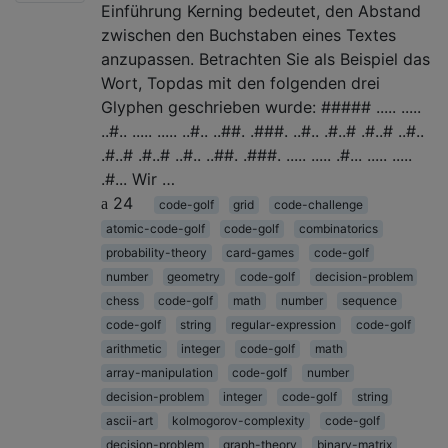
Einführung Kerning bedeutet, den Abstand
zwischen den Buchstaben eines Textes
anzupassen. Betrachten Sie als Beispiel das
Wort, Topdas mit den folgenden drei
Glyphen geschrieben wurde: ##### ..... .....
..#.. ..... ..... ..#.. ..##. .###. ..#.. .#..# .#..# ..#..
.#..# .#..# ..#.. ..##. .###. ..... ..... .#... ..... .....
.#... Wir …
24
code-golf
grid
code-challenge
atomic-code-golf
code-golf
combinatorics
probability-theory
card-games
code-golf
number
geometry
code-golf
decision-problem
chess
code-golf
math
number
sequence
code-golf
string
regular-expression
code-golf
arithmetic
integer
code-golf
math
array-manipulation
code-golf
number
decision-problem
integer
code-golf
string
ascii-art
kolmogorov-complexity
code-golf
decision-problem
graph-theory
binary-matrix