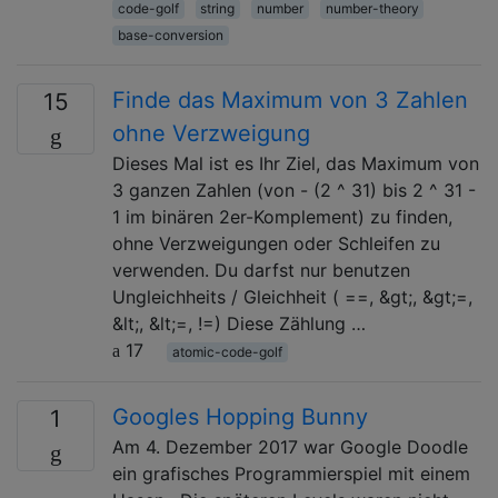
code-golf
string
number
number-theory
base-conversion
Finde das Maximum von 3 Zahlen
15
ohne Verzweigung
Dieses Mal ist es Ihr Ziel, das Maximum von
3 ganzen Zahlen (von - (2 ^ 31) bis 2 ^ 31 -
1 im binären 2er-Komplement) zu finden,
ohne Verzweigungen oder Schleifen zu
verwenden. Du darfst nur benutzen
Ungleichheits / Gleichheit ( ==, &gt;, &gt;=,
&lt;, &lt;=, !=) Diese Zählung …
17
atomic-code-golf
Googles Hopping Bunny
1
Am 4. Dezember 2017 war Google Doodle
ein grafisches Programmierspiel mit einem