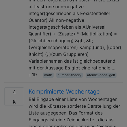
at least one non-negative
integer(geschrieben als Eexistentieller
Quantor) All non-negative
integers(geschrieben als AUniversal
Quantifier) + (Zusatz) * (Multiplikation) =
(Gleichberechtigung) &gt;, &lt;
(Vergleichsoperatoren) &amp;(und), |(oder),
!(nicht) (, )(zum Gruppieren)
Variablennamen das ist gleichbedeutend
mit der Aussage Es gibt eine rationale …
19
math
number-theory
atomic-code-golf
Komprimierte Wochentage
4
Bei Eingabe einer Liste von Wochentagen
wird die kürzeste sortierte Darstellung der
Liste ausgegeben. Das Format des
Eingangs ist eine Zeichenkette , die aus
einem oder mehreren der zwei Zeichen -