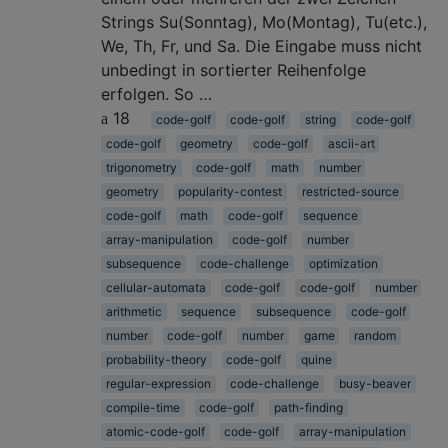
Strings Su(Sonntag), Mo(Montag), Tu(etc.),
We, Th, Fr, und Sa. Die Eingabe muss nicht
unbedingt in sortierter Reihenfolge
erfolgen. So …
18
code-golf
code-golf
string
code-golf
code-golf
geometry
code-golf
ascii-art
trigonometry
code-golf
math
number
geometry
popularity-contest
restricted-source
code-golf
math
code-golf
sequence
array-manipulation
code-golf
number
subsequence
code-challenge
optimization
cellular-automata
code-golf
code-golf
number
arithmetic
sequence
subsequence
code-golf
number
code-golf
number
game
random
probability-theory
code-golf
quine
regular-expression
code-challenge
busy-beaver
compile-time
code-golf
path-finding
atomic-code-golf
code-golf
array-manipulation