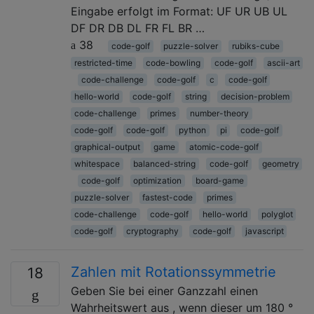
Eingabe erfolgt im Format: UF UR UB UL
DF DR DB DL FR FL BR …
38
code-golf
puzzle-solver
rubiks-cube
restricted-time
code-bowling
code-golf
ascii-art
code-challenge
code-golf
c
code-golf
hello-world
code-golf
string
decision-problem
code-challenge
primes
number-theory
code-golf
code-golf
python
pi
code-golf
graphical-output
game
atomic-code-golf
whitespace
balanced-string
code-golf
geometry
code-golf
optimization
board-game
puzzle-solver
fastest-code
primes
code-challenge
code-golf
hello-world
polyglot
code-golf
cryptography
code-golf
javascript
Zahlen mit Rotationssymmetrie
18
Geben Sie bei einer Ganzzahl einen
Wahrheitswert aus , wenn dieser um 180 °