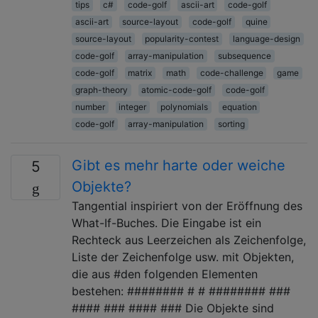
tips
c#
code-golf
ascii-art
code-golf
ascii-art
source-layout
code-golf
quine
source-layout
popularity-contest
language-design
code-golf
array-manipulation
subsequence
code-golf
matrix
math
code-challenge
game
graph-theory
atomic-code-golf
code-golf
number
integer
polynomials
equation
code-golf
array-manipulation
sorting
Gibt es mehr harte oder weiche
5
Objekte?
Tangential inspiriert von der Eröffnung des
What-If-Buches. Die Eingabe ist ein
Rechteck aus Leerzeichen als Zeichenfolge,
Liste der Zeichenfolge usw. mit Objekten,
die aus #den folgenden Elementen
bestehen: ######## # # ######## ###
#### ### #### ### Die Objekte sind