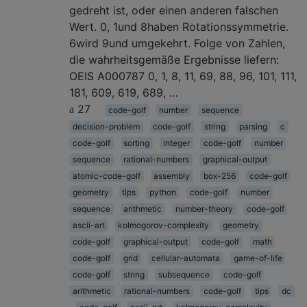
gedreht ist, oder einen anderen falschen
Wert. 0, 1und 8haben Rotationssymmetrie.
6wird 9und umgekehrt. Folge von Zahlen,
die wahrheitsgemäße Ergebnisse liefern:
OEIS A000787 0, 1, 8, 11, 69, 88, 96, 101, 111,
181, 609, 619, 689, …
27
code-golf
number
sequence
decision-problem
code-golf
string
parsing
c
code-golf
sorting
integer
code-golf
number
sequence
rational-numbers
graphical-output
atomic-code-golf
assembly
box-256
code-golf
geometry
tips
python
code-golf
number
sequence
arithmetic
number-theory
code-golf
ascii-art
kolmogorov-complexity
geometry
code-golf
graphical-output
code-golf
math
code-golf
grid
cellular-automata
game-of-life
code-golf
string
subsequence
code-golf
arithmetic
rational-numbers
code-golf
tips
dc