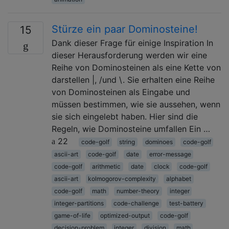
Stürze ein paar Dominosteine!
15
Dank dieser Frage für einige Inspiration In
dieser Herausforderung werden wir eine
Reihe von Dominosteinen als eine Kette von
darstellen |, /und \. Sie erhalten eine Reihe
von Dominosteinen als Eingabe und
müssen bestimmen, wie sie aussehen, wenn
sie sich eingelebt haben. Hier sind die
Regeln, wie Dominosteine ​​umfallen Ein …
22
code-golf
string
dominoes
code-golf
ascii-art
code-golf
date
error-message
code-golf
arithmetic
date
clock
code-golf
ascii-art
kolmogorov-complexity
alphabet
code-golf
math
number-theory
integer
integer-partitions
code-challenge
test-battery
game-of-life
optimized-output
code-golf
decision-problem
integer
division
math