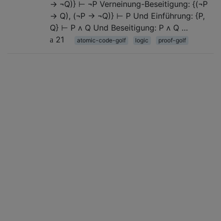
→ ¬Q)} ⊢ ¬P Verneinung-Beseitigung: {(¬P
→ Q), (¬P → ¬Q)} ⊢ P Und Einführung: {P,
Q} ⊢ P ʌ Q Und Beseitigung: P ʌ Q …
21
atomic-code-golf
logic
proof-golf