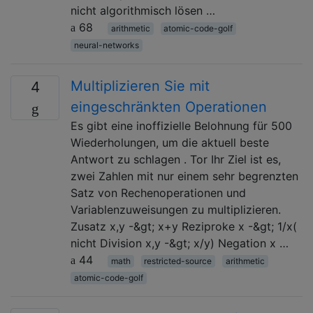
nicht algorithmisch lösen …
68
arithmetic
atomic-code-golf
neural-networks
Multiplizieren Sie mit
4
eingeschränkten Operationen
Es gibt eine inoffizielle Belohnung für 500
Wiederholungen, um die aktuell beste
Antwort zu schlagen . Tor Ihr Ziel ist es,
zwei Zahlen mit nur einem sehr begrenzten
Satz von Rechenoperationen und
Variablenzuweisungen zu multiplizieren.
Zusatz x,y -&gt; x+y Reziproke x -&gt; 1/x(
nicht Division x,y -&gt; x/y) Negation x …
44
math
restricted-source
arithmetic
atomic-code-golf