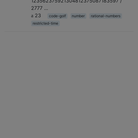
123562375921304812375087183597 /
2777 …
23
code-golf
number
rational-numbers
restricted-time