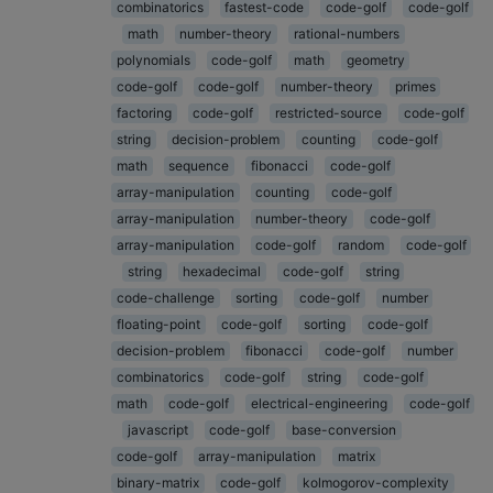
combinatorics
fastest-code
code-golf
code-golf
math
number-theory
rational-numbers
polynomials
code-golf
math
geometry
code-golf
code-golf
number-theory
primes
factoring
code-golf
restricted-source
code-golf
string
decision-problem
counting
code-golf
math
sequence
fibonacci
code-golf
array-manipulation
counting
code-golf
array-manipulation
number-theory
code-golf
array-manipulation
code-golf
random
code-golf
string
hexadecimal
code-golf
string
code-challenge
sorting
code-golf
number
floating-point
code-golf
sorting
code-golf
decision-problem
fibonacci
code-golf
number
combinatorics
code-golf
string
code-golf
math
code-golf
electrical-engineering
code-golf
javascript
code-golf
base-conversion
code-golf
array-manipulation
matrix
binary-matrix
code-golf
kolmogorov-complexity