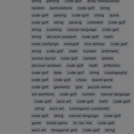
string
parsing
code-golf
array-manipulation
random
permutations
code-golf
string
code-golf
parsing
code-golf
string
quine
code-golf
string
parsing
comment
code-golf
string
counting
natural-language
code-golf
string
decision-problem
code-golf
math
code-challenge
metagolf
test-battery
code-golf
string
code-golf
math
number
arithmetic
source-layout
code-golf
number
primes
decision-problem
code-golf
math
arithmetic
code-golf
date
code-golf
string
cryptography
code-golf
code-golf
chess
board-game
code-golf
geometry
grid
puzzle-solver
set-partitions
code-golf
number
natural-language
code-golf
ascii-art
code-golf
math
code-golf
string
ascii-art
kolmogorov-complexity
code-golf
string
natural-language
code-golf
game
board-game
tic-tac-toe
code-golf
ascii-art
hexagonal-grid
code-golf
string