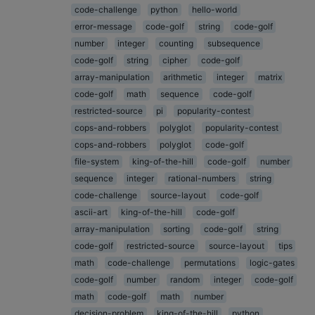
code-challenge
python
hello-world
error-message
code-golf
string
code-golf
number
integer
counting
subsequence
code-golf
string
cipher
code-golf
array-manipulation
arithmetic
integer
matrix
code-golf
math
sequence
code-golf
restricted-source
pi
popularity-contest
cops-and-robbers
polyglot
popularity-contest
cops-and-robbers
polyglot
code-golf
file-system
king-of-the-hill
code-golf
number
sequence
integer
rational-numbers
string
code-challenge
source-layout
code-golf
ascii-art
king-of-the-hill
code-golf
array-manipulation
sorting
code-golf
string
code-golf
restricted-source
source-layout
tips
math
code-challenge
permutations
logic-gates
code-golf
number
random
integer
code-golf
math
code-golf
math
number
decision-problem
king-of-the-hill
python