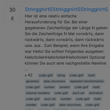
StringgnirtSStringgnirtSStringgnirtS
30
Hier ist eine relativ einfache
Herausforderung für Sie. Bei einer
gegebenen Zeichenfolge der Länge N geben
Sie die Zeichenfolge N Mal vorwärts, dann
rückwärts, dann vorwärts, dann rückwärts
usw. aus . Zum Beispiel, wenn Ihre Eingabe
war Hello! Sie sollten Folgendes ausgeben:
Hello!!olleHHello!!olleHHello!!olleH Optional
können Sie auch eine nachgestellte Newline
…
42
code-golf
string
code-golf
math
geometry
data-structures
repeated-transformation
code-golf
number
random
code-golf
math
rational-numbers
code-golf
ascii-art
animation
code-golf
ascii-art
number
code-golf
math
number
code-golf
data-structures
code-golf