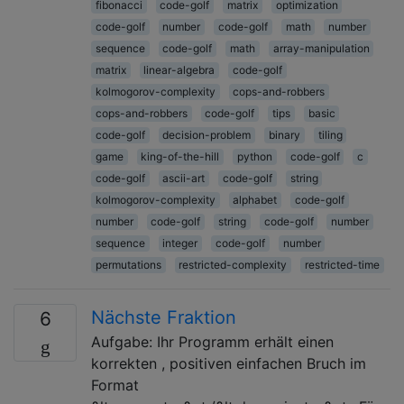
fibonacci
code-golf
matrix
optimization
code-golf
number
code-golf
math
number
sequence
code-golf
math
array-manipulation
matrix
linear-algebra
code-golf
kolmogorov-complexity
cops-and-robbers
cops-and-robbers
code-golf
tips
basic
code-golf
decision-problem
binary
tiling
game
king-of-the-hill
python
code-golf
c
code-golf
ascii-art
code-golf
string
kolmogorov-complexity
alphabet
code-golf
number
code-golf
string
code-golf
number
sequence
integer
code-golf
number
permutations
restricted-complexity
restricted-time
Nächste Fraktion
6
Aufgabe: Ihr Programm erhält einen
korrekten , positiven einfachen Bruch im
Format