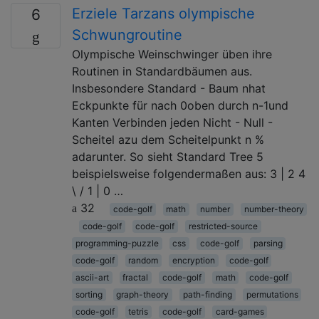
Erziele Tarzans olympische
6
Schwungroutine
Olympische Weinschwinger üben ihre
Routinen in Standardbäumen aus.
Insbesondere Standard - Baum nhat
Eckpunkte für nach 0oben durch n-1und
Kanten Verbinden jeden Nicht - Null -
Scheitel azu dem Scheitelpunkt n %
adarunter. So sieht Standard Tree 5
beispielsweise folgendermaßen aus: 3 | 2 4
\ / 1 | 0 …
32
code-golf
math
number
number-theory
code-golf
code-golf
restricted-source
programming-puzzle
css
code-golf
parsing
code-golf
random
encryption
code-golf
ascii-art
fractal
code-golf
math
code-golf
sorting
graph-theory
path-finding
permutations
code-golf
tetris
code-golf
card-games