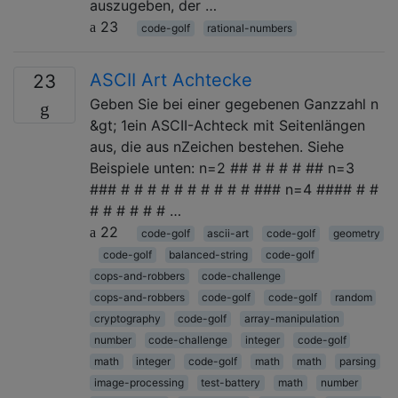
auszugeben, der …
23
code-golf
rational-numbers
ASCII Art Achtecke
23
Geben Sie bei einer gegebenen Ganzzahl n
&gt; 1ein ASCII-Achteck mit Seitenlängen
aus, die aus nZeichen bestehen. Siehe
Beispiele unten: n=2 ## # # # # ## n=3
### # # # # # # # # # # ### n=4 #### # #
# # # # # # …
22
code-golf
ascii-art
code-golf
geometry
code-golf
balanced-string
code-golf
cops-and-robbers
code-challenge
cops-and-robbers
code-golf
code-golf
random
cryptography
code-golf
array-manipulation
number
code-challenge
integer
code-golf
math
integer
code-golf
math
math
parsing
image-processing
test-battery
math
number