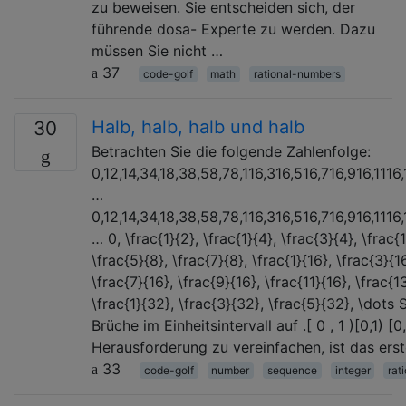
zu beweisen. Sie entscheiden sich, der
führende dosa- Experte zu werden. Dazu
müssen Sie nicht …
37
code-golf
math
rational-numbers
Halb, halb, halb und halb
30
Betrachten Sie die folgende Zahlenfolge:
0,12,14,34,18,38,58,78,116,316,516,716,916,1116
…
0,12,14,34,18,38,58,78,116,316,516,716,916,1116
… 0, \frac{1}{2}, \frac{1}{4}, \frac{3}{4}, \frac{1
\frac{5}{8}, \frac{7}{8}, \frac{1}{16}, \frac{3}{1
\frac{7}{16}, \frac{9}{16}, \frac{11}{16}, \frac{1
\frac{1}{32}, \frac{3}{32}, \frac{5}{32}, \dots 
Brüche im Einheitsintervall auf .[ 0 , 1 )[0,1) [
Herausforderung zu vereinfachen, ist das ers
33
code-golf
number
sequence
integer
rat