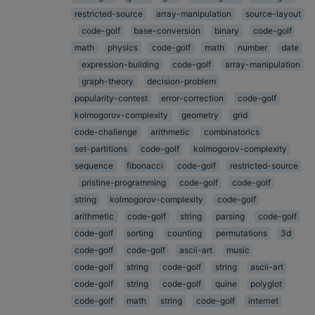
restricted-source
array-manipulation
source-layout
code-golf
base-conversion
binary
code-golf
math
physics
code-golf
math
number
date
expression-building
code-golf
array-manipulation
graph-theory
decision-problem
popularity-contest
error-correction
code-golf
kolmogorov-complexity
geometry
grid
code-challenge
arithmetic
combinatorics
set-partitions
code-golf
kolmogorov-complexity
sequence
fibonacci
code-golf
restricted-source
pristine-programming
code-golf
code-golf
string
kolmogorov-complexity
code-golf
arithmetic
code-golf
string
parsing
code-golf
code-golf
sorting
counting
permutations
3d
code-golf
code-golf
ascii-art
music
code-golf
string
code-golf
string
ascii-art
code-golf
string
code-golf
quine
polyglot
code-golf
math
string
code-golf
internet