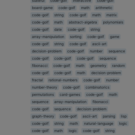
stateful
code-golf
interactive
code-golf
board-game
code-golf
math
arithmetic
code-golf
string
code-golf
math
matrix
code-golf
math
abstract-algebra
polynomials
code-golf
date
code-golf
string
array-manipulation
sorting
code-golf
game
code-golf
string
code-golf
ascii-art
decision-problem
code-golf
number
sequence
code-golf
code-golf
code-golf
sequence
fibonacci
code-golf
math
geometry
random
code-golf
code-golf
math
decision-problem
fractal
rational-numbers
code-golf
number
number-theory
code-golf
combinatorics
permutations
card-games
code-golf
math
sequence
array-manipulation
fibonacci
code-golf
sequence
decision-problem
graph-theory
code-golf
ascii-art
parsing
lisp
code-golf
string
math
natural-language
logic
code-golf
math
logic
code-golf
string