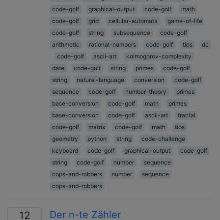
code-golf
graphical-output
code-golf
math
code-golf
grid
cellular-automata
game-of-life
code-golf
string
subsequence
code-golf
arithmetic
rational-numbers
code-golf
tips
dc
code-golf
ascii-art
kolmogorov-complexity
date
code-golf
string
primes
code-golf
string
natural-language
conversion
code-golf
sequence
code-golf
number-theory
primes
base-conversion
code-golf
math
primes
base-conversion
code-golf
ascii-art
fractal
code-golf
matrix
code-golf
math
tips
geometry
python
string
code-challenge
keyboard
code-golf
graphical-output
code-golf
string
code-golf
number
sequence
cops-and-robbers
number
sequence
cops-and-robbers
Der n-te Zähler
12