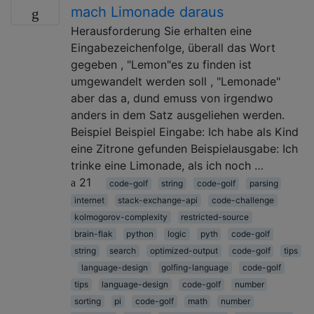
mach Limonade daraus
Herausforderung Sie erhalten eine
Eingabezeichenfolge, überall das Wort
gegeben , "Lemon"es zu finden ist
umgewandelt werden soll , "Lemonade"
aber das a, dund emuss von irgendwo
anders in dem Satz ausgeliehen werden.
Beispiel Beispiel Eingabe: Ich habe als Kind
eine Zitrone gefunden Beispielausgabe: Ich
trinke eine Limonade, als ich noch …
21
code-golf
string
code-golf
parsing
internet
stack-exchange-api
code-challenge
kolmogorov-complexity
restricted-source
brain-flak
python
logic
pyth
code-golf
string
search
optimized-output
code-golf
tips
language-design
golfing-language
code-golf
tips
language-design
code-golf
number
sorting
pi
code-golf
math
number