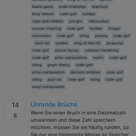
board-game
code-challenge
brainfuck
busy-beaver
code-golf
number
cops-and-robbers
polyglot
obfuscation
answer-chaining
code-golf
number
integer
conversion
code-golf
string
parsing
code-golf
ascii-art
number
king-of-the-hill
javascript
code-golf
source-layout
radiation-hardening
code-golf
array-manipulation
matrix
code-golf
string
graph-theory
code-golf
array-manipulation
decision-problem
code-golf
string
ascii-art
code-golf
string
code-golf
array-manipulation
Unrunde Brüche
14
Wenn Sie einen Bruch in eine Dezimalzahl
umwandeln und diese Zahl speichern
möchten, müssen Sie sie häufig runden, da
Sie nur eine bestimmte Menge an Speicher