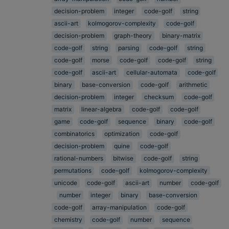
decision-problem
integer
code-golf
string
ascii-art
kolmogorov-complexity
code-golf
decision-problem
graph-theory
binary-matrix
code-golf
string
parsing
code-golf
string
code-golf
morse
code-golf
code-golf
string
code-golf
ascii-art
cellular-automata
code-golf
binary
base-conversion
code-golf
arithmetic
decision-problem
integer
checksum
code-golf
matrix
linear-algebra
code-golf
code-golf
game
code-golf
sequence
binary
code-golf
combinatorics
optimization
code-golf
decision-problem
quine
code-golf
rational-numbers
bitwise
code-golf
string
permutations
code-golf
kolmogorov-complexity
unicode
code-golf
ascii-art
number
code-golf
number
integer
binary
base-conversion
code-golf
array-manipulation
code-golf
chemistry
code-golf
number
sequence