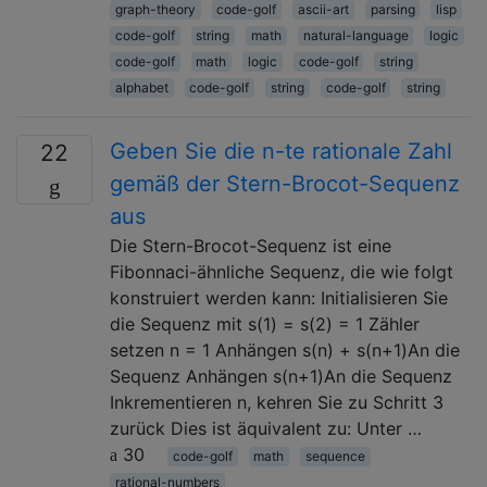
graph-theory
code-golf
ascii-art
parsing
lisp
code-golf
string
math
natural-language
logic
code-golf
math
logic
code-golf
string
alphabet
code-golf
string
code-golf
string
Geben Sie die n-te rationale Zahl
22
gemäß der Stern-Brocot-Sequenz
aus
Die Stern-Brocot-Sequenz ist eine
Fibonnaci-ähnliche Sequenz, die wie folgt
konstruiert werden kann: Initialisieren Sie
die Sequenz mit s(1) = s(2) = 1 Zähler
setzen n = 1 Anhängen s(n) + s(n+1)An die
Sequenz Anhängen s(n+1)An die Sequenz
Inkrementieren n, kehren Sie zu Schritt 3
zurück Dies ist äquivalent zu: Unter …
30
code-golf
math
sequence
rational-numbers