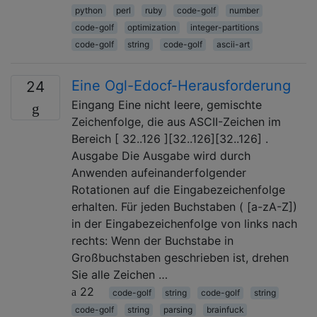
python
perl
ruby
code-golf
number
code-golf
optimization
integer-partitions
code-golf
string
code-golf
ascii-art
Eine Ogl-Edocf-Herausforderung
24
Eingang Eine nicht leere, gemischte
Zeichenfolge, die aus ASCII-Zeichen im
Bereich [ 32..126 ][32..126][32..126] .
Ausgabe Die Ausgabe wird durch
Anwenden aufeinanderfolgender
Rotationen auf die Eingabezeichenfolge
erhalten. Für jeden Buchstaben ( [a-zA-Z])
in der Eingabezeichenfolge von links nach
rechts: Wenn der Buchstabe in
Großbuchstaben geschrieben ist, drehen
Sie alle Zeichen …
22
code-golf
string
code-golf
string
code-golf
string
parsing
brainfuck