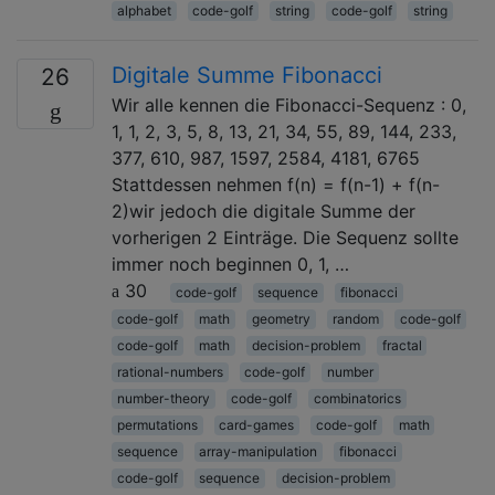
alphabet
code-golf
string
code-golf
string
Digitale Summe Fibonacci
26
Wir alle kennen die Fibonacci-Sequenz : 0,
1, 1, 2, 3, 5, 8, 13, 21, 34, 55, 89, 144, 233,
377, 610, 987, 1597, 2584, 4181, 6765
Stattdessen nehmen f(n) = f(n-1) + f(n-
2)wir jedoch die digitale Summe der
vorherigen 2 Einträge. Die Sequenz sollte
immer noch beginnen 0, 1, …
30
code-golf
sequence
fibonacci
code-golf
math
geometry
random
code-golf
code-golf
math
decision-problem
fractal
rational-numbers
code-golf
number
number-theory
code-golf
combinatorics
permutations
card-games
code-golf
math
sequence
array-manipulation
fibonacci
code-golf
sequence
decision-problem