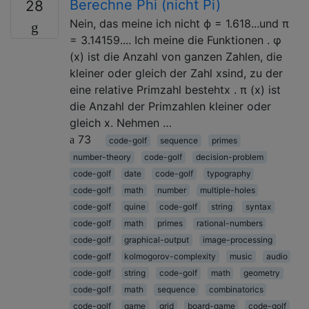
Berechne Phi (nicht Pi)
28
Nein, das meine ich nicht ϕ = 1.618...und π
= 3.14159.... Ich meine die Funktionen . φ
(x) ist die Anzahl von ganzen Zahlen, die
kleiner oder gleich der Zahl xsind, zu der
eine relative Primzahl bestehtx . π (x) ist
die Anzahl der Primzahlen kleiner oder
gleich x. Nehmen …
73
code-golf
sequence
primes
number-theory
code-golf
decision-problem
code-golf
date
code-golf
typography
code-golf
math
number
multiple-holes
code-golf
quine
code-golf
string
syntax
code-golf
math
primes
rational-numbers
code-golf
graphical-output
image-processing
code-golf
kolmogorov-complexity
music
audio
code-golf
string
code-golf
math
geometry
code-golf
math
sequence
combinatorics
code-golf
game
grid
board-game
code-golf