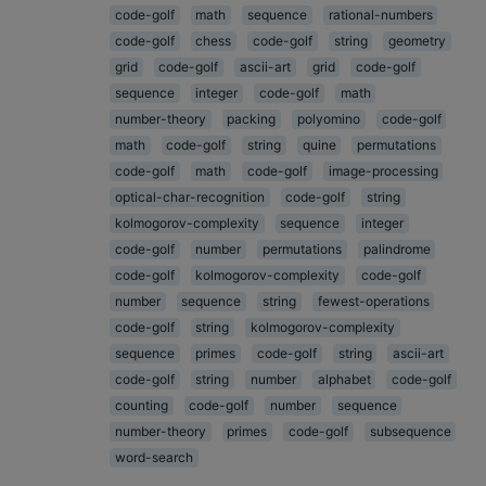
code-golf
math
sequence
rational-numbers
code-golf
chess
code-golf
string
geometry
grid
code-golf
ascii-art
grid
code-golf
sequence
integer
code-golf
math
number-theory
packing
polyomino
code-golf
math
code-golf
string
quine
permutations
code-golf
math
code-golf
image-processing
optical-char-recognition
code-golf
string
kolmogorov-complexity
sequence
integer
code-golf
number
permutations
palindrome
code-golf
kolmogorov-complexity
code-golf
number
sequence
string
fewest-operations
code-golf
string
kolmogorov-complexity
sequence
primes
code-golf
string
ascii-art
code-golf
string
number
alphabet
code-golf
counting
code-golf
number
sequence
number-theory
primes
code-golf
subsequence
word-search