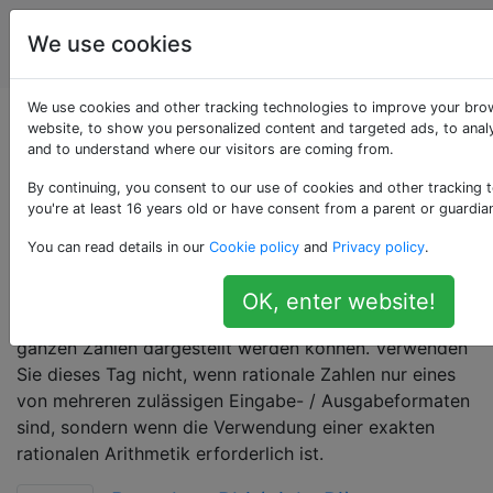
Programmierrätsel
Tags
We use cookies
Account
& Code Golf
We use cookies and other tracking technologies to improve your bro
Als «rational-
website, to show you personalized content and targeted ads, to analy
and to understand where our visitors are coming from.
numbers» getaggte
By continuing, you consent to our use of cookies and other tracking 
you're at least 16 years old or have consent from a parent or guardia
Fragen
You can read details in our
Cookie policy
and
Privacy policy
.
Diese Herausforderung beinhaltet die Manipulation
OK, enter website!
rationaler Zahlen, dh solcher, die als Bruchteil von
ganzen Zahlen dargestellt werden können. Verwenden
Sie dieses Tag nicht, wenn rationale Zahlen nur eines
von mehreren zulässigen Eingabe- / Ausgabeformaten
sind, sondern wenn die Verwendung einer exakten
rationalen Arithmetik erforderlich ist.