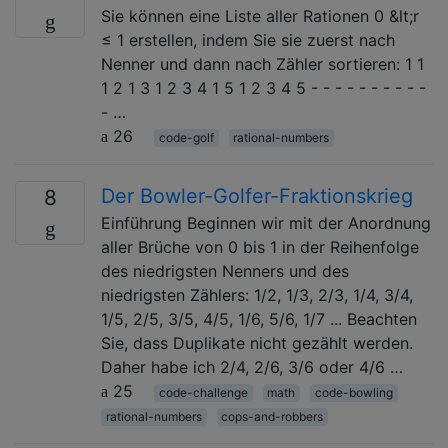
Sie können eine Liste aller Rationen 0 &lt;r
≤ 1 erstellen, indem Sie sie zuerst nach
Nenner und dann nach Zähler sortieren: 1 1
1 2 1 3 1 2 3 4 1 5 1 2 3 4 5 - - - - - - - - - -
- …
26
code-golf
rational-numbers
Der Bowler-Golfer-Fraktionskrieg
8
Einführung Beginnen wir mit der Anordnung
aller Brüche von 0 bis 1 in der Reihenfolge
des niedrigsten Nenners und des
niedrigsten Zählers: 1/2, 1/3, 2/3, 1/4, 3/4,
1/5, 2/5, 3/5, 4/5, 1/6, 5/6, 1/7 ... Beachten
Sie, dass Duplikate nicht gezählt werden.
Daher habe ich 2/4, 2/6, 3/6 oder 4/6 …
25
code-challenge
math
code-bowling
rational-numbers
cops-and-robbers