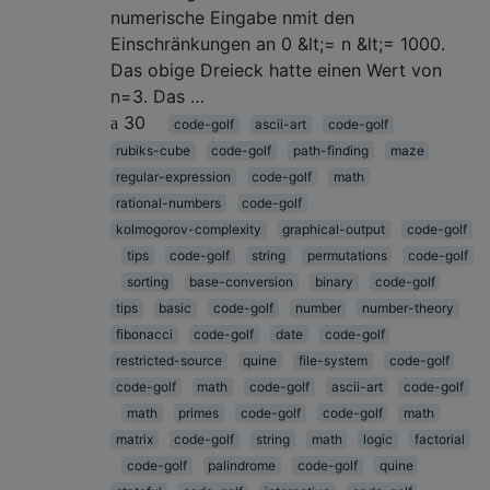
numerische Eingabe nmit den
Einschränkungen an 0 &lt;= n &lt;= 1000.
Das obige Dreieck hatte einen Wert von
n=3. Das …
30
code-golf
ascii-art
code-golf
rubiks-cube
code-golf
path-finding
maze
regular-expression
code-golf
math
rational-numbers
code-golf
kolmogorov-complexity
graphical-output
code-golf
tips
code-golf
string
permutations
code-golf
sorting
base-conversion
binary
code-golf
tips
basic
code-golf
number
number-theory
fibonacci
code-golf
date
code-golf
restricted-source
quine
file-system
code-golf
code-golf
math
code-golf
ascii-art
code-golf
math
primes
code-golf
code-golf
math
matrix
code-golf
string
math
logic
factorial
code-golf
palindrome
code-golf
quine