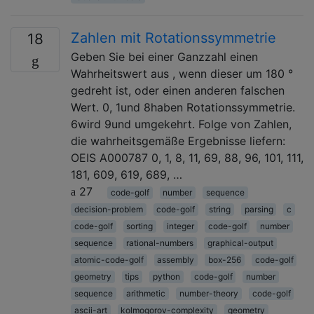
Zahlen mit Rotationssymmetrie
18
Geben Sie bei einer Ganzzahl einen
Wahrheitswert aus , wenn dieser um 180 °
gedreht ist, oder einen anderen falschen
Wert. 0, 1und 8haben Rotationssymmetrie.
6wird 9und umgekehrt. Folge von Zahlen,
die wahrheitsgemäße Ergebnisse liefern:
OEIS A000787 0, 1, 8, 11, 69, 88, 96, 101, 111,
181, 609, 619, 689, …
27
code-golf
number
sequence
decision-problem
code-golf
string
parsing
c
code-golf
sorting
integer
code-golf
number
sequence
rational-numbers
graphical-output
atomic-code-golf
assembly
box-256
code-golf
geometry
tips
python
code-golf
number
sequence
arithmetic
number-theory
code-golf
ascii-art
kolmogorov-complexity
geometry