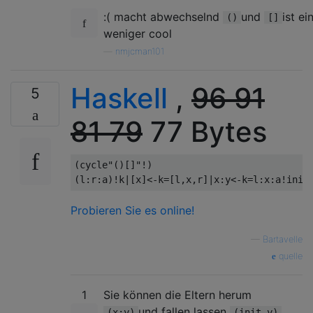
:( macht abwechselnd
und
ist ei
()
[]
weniger cool
—
nmjcman101
Haskell
,
96
91
5
81
79
77 Bytes
(
cycle
"()[]"
!)
(
l
:
r
:
a
)!
k
|[
x
]<-
k
=[
l
,
x
,
r
]|
x
:
y
<-
k
=
l
:
x
:
a
!
init
Probieren Sie es online!
—
Bartavelle
quelle
1
Sie können die Eltern herum
und fallen lassen
.
(x:y)
(init y)