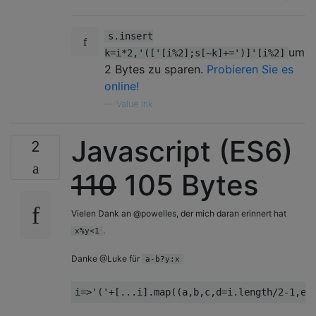
s.insert
um
k=i*2,'(['[i%2];s[~k]+=')]'[i%2]
2 Bytes zu sparen.
Probieren Sie es
online!
—
Value Ink
Javascript (ES6)
2
110
105 Bytes
Vielen Dank an @powelles, der mich daran erinnert hat
.
x%y<1
Danke @Luke für
a-b?y:x