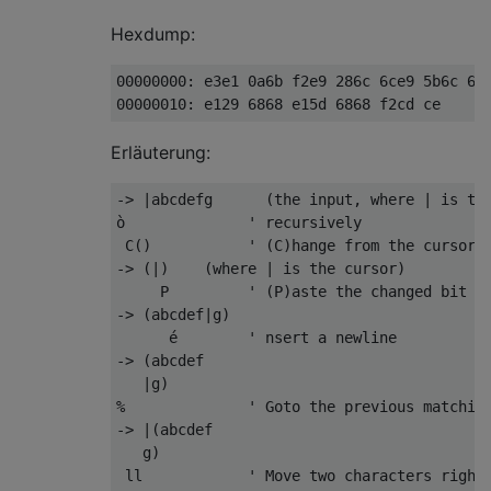
Hexdump:
00000000: e3e1 0a6b f2e9 286c 6ce9 5b6c 6cf
Erläuterung:
-> |abcdefg      (the input, where | is the
ò              ' recursively

 C()           ' (C)hange from the cursor t
-> (|)    (where | is the cursor)

     P         ' (P)aste the changed bit (w
-> (abcdef|g)

      é        ' nsert a newline

-> (abcdef

   |g)

%              ' Goto the previous matching
-> |(abcdef

   g)

 ll            ' Move two characters right
