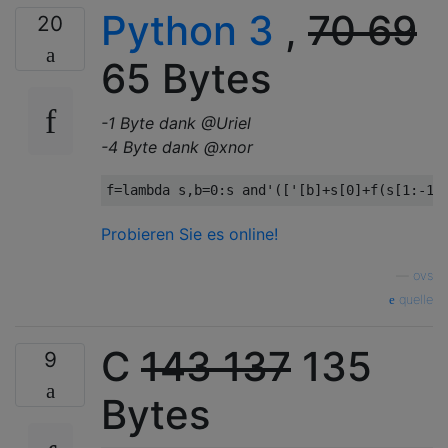
Python 3
,
70
69
20
65 Bytes
-1 Byte dank @Uriel
-4 Byte dank @xnor
f
=
lambda
 s
,
b
=
0
:
s 
and
'(['
[
b
]+
s
[
0
]+
f
(
s
[
1
:-
1
]
Probieren Sie es online!
—
ovs
quelle
C
143
137
135
9
Bytes