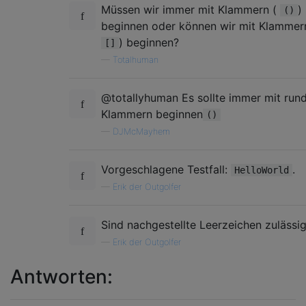
Müssen wir immer mit Klammern (
)
()
beginnen oder können wir mit Klammer
) beginnen?
[]
—
Totalhuman
@totallyhuman Es sollte immer mit run
Klammern beginnen
()
—
DJMcMayhem
Vorgeschlagene Testfall:
.
HelloWorld
—
Erik der Outgolfer
Sind nachgestellte Leerzeichen zulässi
—
Erik der Outgolfer
Antworten: