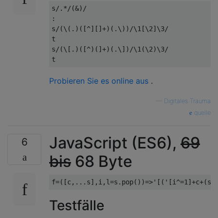
s/.*/(&)/

:

s/(\(.)([^][]+)(.\))/\1[\2]\3/

t

s/(\[.)([^)(]+)(.\])/\1(\2)\3/

Probieren Sie es online aus
.
—
Digitales Trauma
quelle
JavaScript (ES6),
69
6
bis
68 Byte
f
=([
c
,...
s
],
i
,
l
=
s
.
pop
())=>
'[('
[
i
^=
1
]+
c
+(
s
[
Testfälle