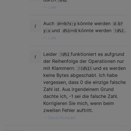
!b%2
—
Luke
Auch
könnte werden
d==b?x:y
d-b?
und
könnte werden
.
y:x
d%1==0
!d%1
—
Luke
Leider
funktioniert es aufgrund
!d%1
der Reihenfolge der Operationen nur
mit Klammern:
und es werden
!(d%1)
keine Bytes abgeschabt. Ich habe
vergessen, dass 0 die einzige falsche
Zahl ist. Aus irgendeinem Grund
dachte ich, -1 sei die falsche Zahl.
Korrigieren Sie mich, wenn beim
zweiten Fehler auftritt.
—
David Archibald