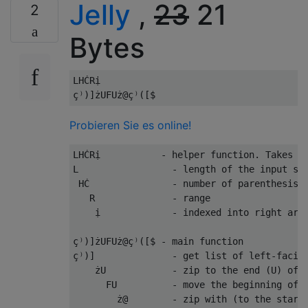
Jelly
,
23
21
2
Bytes
LHĊRị

Probieren Sie es online!
LHĊRị           - helper function. Takes in
L                 - length of the input str
 HĊ               - number of parenthesis/b
   R              - range

    ị             - indexed into right argu
ç⁾)]żUFUż@ç⁾([$ - main function 

ç⁾)]              - get list of left-facing
    żU            - zip to the end (U) of t
      FU          - move the beginning of t
        ż@        - zip with (to the start 