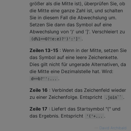
größer als die Mitte ist), überprüfen Sie, ob
die Mitte eine ganze Zahl ist, und schalten
Sie in diesem Fall die Abwechslung um.
Setzen Sie dann das Symbol auf eine
Abwechslung von ')' und ']'. Verschleiert zu
.
(d%1==0?!e:e)?')':']'
Zeilen 13-15
: Wenn in der Mitte, setzen Sie
das Symbol auf eine leere Zeichenkette.
Dies gilt nicht für ungerade Alternativen, da
die Mitte eine Dezimalstelle hat. Wird:
.
d==b?'':...
Zeile 16
: Verbindet das Zeichenfeld wieder
zu einer Zeichenfolge. Entspricht
.
.join``
Zeile 17
: Liefert das Startsymbol "(" und
das Ergebnis. Entspricht
.
'('+...
—
David Archibald