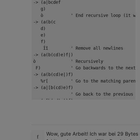
-> (a|bcdef

   g)

   ò           ' End recursive loop (it wil
-> (a(b(c

   d)

   e)

   f)

    Íî         ' Remove all newlines

-> (a(b(cd)e)f|)

ò              ' Recursively

 F)            ' Go backwards to the next )
-> (a(b(cd)e|)f)

   %r[         ' Go to the matching paren a
-> (a|[b(cd)e)f)

               ' Go back to the previous cu
-> (a[b(cd)e|)f)

       r]      ' (r)eplace this paren with 
-> (a[b(cd)e|]f)

         ;     ' repeat F)

-> (a[b(cd|)e]f)

Wow, gute Arbeit! Ich war bei 29 Bytes