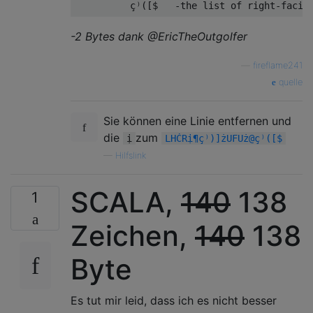
-2 Bytes dank @EricTheOutgolfer
—
fireflame241
quelle
Sie können eine Linie entfernen und
die
zum
ị
LHĊRị¶ç⁾)]żUFUż@ç⁾([$
—
Hilfslink
SCALA,
140
138
1
Zeichen,
140
138
Byte
Es tut mir leid, dass ich es nicht besser