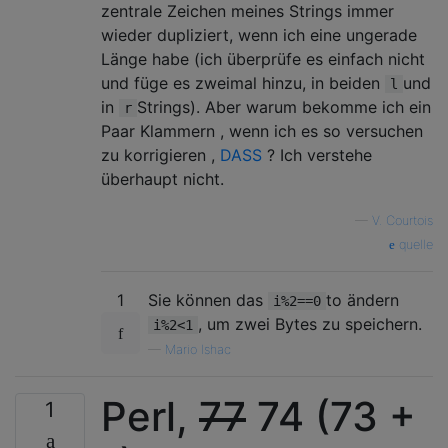
zentrale Zeichen meines Strings immer
wieder dupliziert, wenn ich eine ungerade
Länge habe (ich überprüfe es einfach nicht
und füge es zweimal hinzu, in beiden
und
l
in
Strings). Aber warum bekomme ich ein
r
Paar Klammern , wenn ich es so versuchen
zu korrigieren ,
DASS
? Ich verstehe
überhaupt nicht.
—
V. Courtois
quelle
1
Sie können das
to ändern
i%2==0
, um zwei Bytes zu speichern.
i%2<1
—
Mario Ishac
Perl,
77
74 (73 +
1