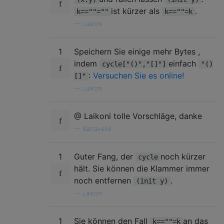
ist kürzer als
.
k==""=""
k==""=k
—
Laikoni
1
Speichern Sie einige mehr Bytes ,
indem
einfach
cycle["()","[]"]
"()
:
Versuchen Sie es online!
[]"
—
Laikoni
@ Laikoni tolle Vorschläge, danke
—
Bartavelle
1
Guter Fang, der
noch kürzer
cycle
hält. Sie können die Klammer immer
noch entfernen
.
(init y)
—
Laikoni
1
Sie können den Fall
an das
k==""=k