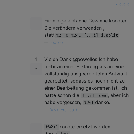
quelle
Für einige einfache Gewinne könnten
Sie verändern verwenden ,
statt
%2==0
%2<1
[...i]
i.split
—
powelles
1
Vielen Dank @powelles Ich habe
mehr an einer Erklärung als an einer
vollständig ausgearbeiteten Antwort
gearbeitet, sodass es noch nicht zu
einer Bearbeitung gekommen ist. Ich
hatte schon die
, aber ich
[..i] idea
habe vergessen,
danke.
%2<1
—
David Archibald
könnte ersetzt werden
b%2<1
durch