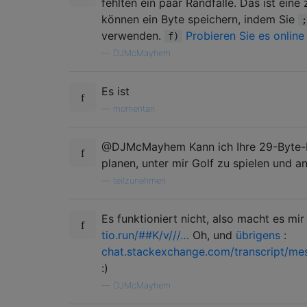
fehlten ein paar Randfälle. Das ist eine
können ein Byte speichern, indem Sie
;
verwenden.
Probieren Sie es online
f)
—
DJMcMayhem
Es ist
—
momentan
@DJMcMayhem Kann ich Ihre 29-Byte-Ei
planen, unter mir Golf zu spielen und 
—
teilzunehmen
Es funktioniert nicht, also macht es mir 
tio.run/##K/v///…
Oh, und
übrigens
:
chat.stackexchange.com/transcript/
:)
—
DJMcMayhem