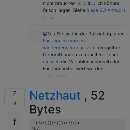
// odd. If the length is odd, 'k==0', so '+
nicht brauchen
. Ich könnte
k=i=0,
// Otherwise 'k' is non-zero, so '+!k' is t
falsch liegen. Siehe
diese SO Antwort
—
Tas
// Output the final ')'.

@Tas Sie sind in der Tat richtig, aber
Funktionen müssen
wiederverwendbar sein
, um gültige
Übermittlungen zu erhalten. Daher
müssen
die Variablen innerhalb der
Funktion initialisiert werden.
—
Steadybox
Netzhaut
, 52
7
Bytes
+`(?<!\()[^()]+(?!\))

($&)
