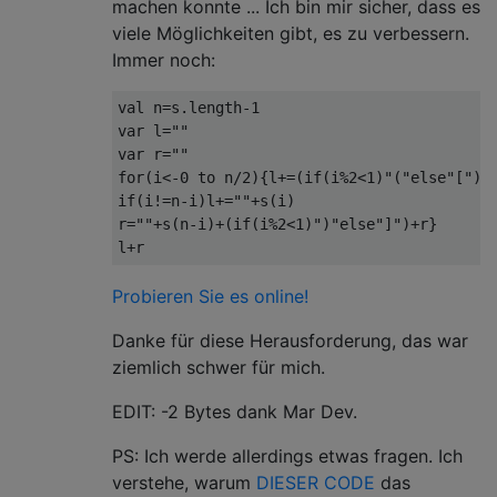
machen konnte ... Ich bin mir sicher, dass es
viele Möglichkeiten gibt, es zu verbessern.
Immer noch:
val n=s.length-1

var l=""

var r=""

for(i<-0 to n/2){l+=(if(i%2<1)"("else"[")

if(i!=n-i)l+=""+s(i)

r=""+s(n-i)+(if(i%2<1)")"else"]")+r}

Probieren Sie es online!
Danke für diese Herausforderung, das war
ziemlich schwer für mich.
EDIT: -2 ​​Bytes dank Mar Dev.
PS: Ich werde allerdings etwas fragen. Ich
verstehe, warum
DIESER CODE
das