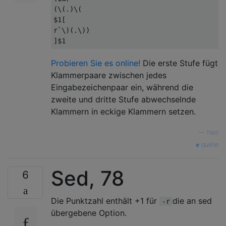
(\(.)\(

$1[

r`\)(.\))

Probieren Sie es online!
Die erste Stufe fügt
Klammerpaare zwischen jedes
Eingabezeichenpaar ein, während die
zweite und dritte Stufe abwechselnde
Klammern in eckige Klammern setzen.
—
Neil
quelle
Sed, 78
6
Die Punktzahl enthält +1 für
die an sed
-r
übergebene Option.