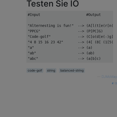
Testen Sie IO
#Input                      #Output

"Alternesting is fun!"  --> (A[l(t[e(r[n(e[
"PPCG"                  --> (P[PC]G)

"Code-golf"             --> (C[o(d[e(-)g]o)
"4 8 15 16 23 42"       --> (4[ (8[ (1[5( [
"a"                     --> (a)

"ab"                    --> (ab)

code-golf
string
balanced-string
—
DJMcMay
qu