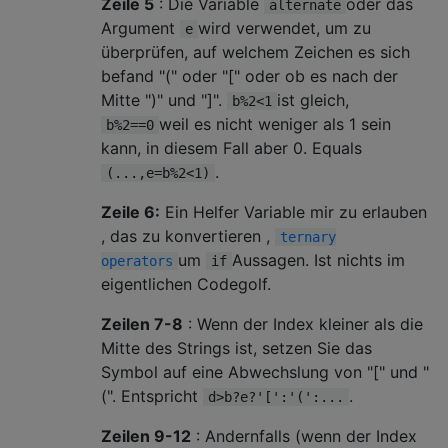
Zeile 5
: Die Variable
oder das
alternate
Argument
wird verwendet, um zu
e
überprüfen, auf welchem ​​Zeichen es sich
befand "(" oder "[" oder ob es nach der
Mitte ")" und "]".
ist gleich,
b%2<1
weil es nicht weniger als 1 sein
b%2==0
kann, in diesem Fall aber 0. Equals
.
(...,e=b%2<1)
Zeile 6:
Ein Helfer Variable mir zu erlauben
, das zu konvertieren ,
ternary
um
Aussagen. Ist nichts im
operators
if
eigentlichen Codegolf.
Zeilen 7-8
: Wenn der Index kleiner als die
Mitte des Strings ist, setzen Sie das
Symbol auf eine Abwechslung von "[" und "
(". Entspricht
.
d>b?e?'[':'(':...
Zeilen 9-12
: Andernfalls (wenn der Index