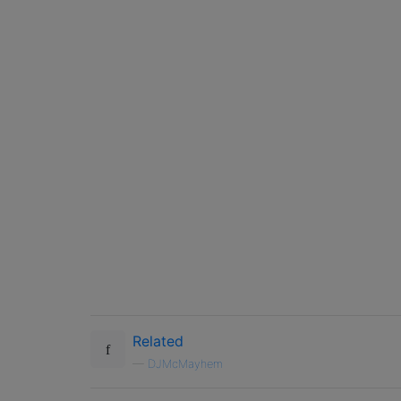
Related
—
DJMcMayhem