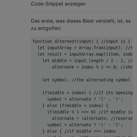
Code-Snippet anzeigen
Das erste, was dieses Biest versteht, ist, es
zu entgolfen:
function alternest(input) { //input is i in
  let inputArray = Array.from(input); //the
  let result = inputArray.map((item, index,
    let middle = input.length / 2 - 1, //th
        alternate = index % 2 == 0; //shoul
    let symbol; //the alternating symbol

    if(middle > index) { //if its opening b
      symbol = alternate ? '[' : '(';

    } else if(middle < index) {

      if(middle % 1 === 0) //if middle is a
        alternate = !alternate; //reverse a
      symbol = alternate ? ')' : ']';

    } else { //if middle === index
