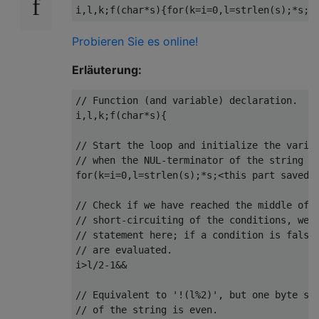
Probieren Sie es online!
Erläuterung:
// Function (and variable) declaration.

i,l,k;f(char*s){

// Start the loop and initialize the variab
// when the NUL-terminator of the string is
for(k=i=0,l=strlen(s);*s;<this part saved f
// Check if we have reached the middle of t
// short-circuiting of the conditions, we d
// statement here; if a condition is false,
// are evaluated.

i>l/2-1&&

// Equivalent to '!(l%2)', but one byte sho
// of the string is even.
