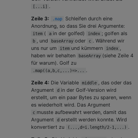
.
[...i]
Zeile 3:
Schleifen durch eine
.map
Anordnung, so dass Sie drei Argumente:
(
in der golfed)
; golfen als
item
a
index
, und
oder
. Während wir
b
baseArray
c
uns nur um
und kümmern
,
item
index
haben wir behalten
(siehe Zeile 4
baseArray
für warum). Golf zu
.
.map((a,b,c,...)=>...
Zeile 4:
Die Variable
, das oder das
middle
Argument
in der Golf-Version wird
d
erstellt, um ein paar Bytes zu sparen, wenn
es wiederholt wird. Das Argument
musste aufbewahrt werden, damit das
c
Argument
erstellt werden konnte. Wird
d
konvertiert zu
.
(...,d=i.length/2-1,...)