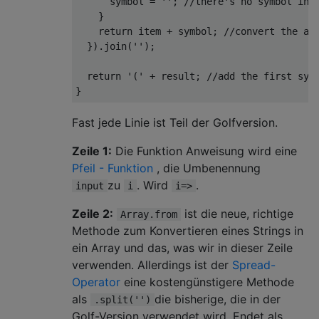
      symbol = ''; //there's no symbol in t
    }

    return item + symbol; //convert the arr
  }).join('');

  return '(' + result; //add the first symb
Fast jede Linie ist Teil der Golfversion.
Zeile 1:
Die Funktion Anweisung wird eine
Pfeil - Funktion
, die Umbenennung
zu
. Wird
.
input
i
i=>
Zeile 2:
ist die neue, richtige
Array.from
Methode zum Konvertieren eines Strings in
ein Array und das, was wir in dieser Zeile
verwenden. Allerdings ist der
Spread-
Operator
eine kostengünstigere Methode
als
die bisherige, die in der
.split('')
Golf-Version verwendet wird. Endet als