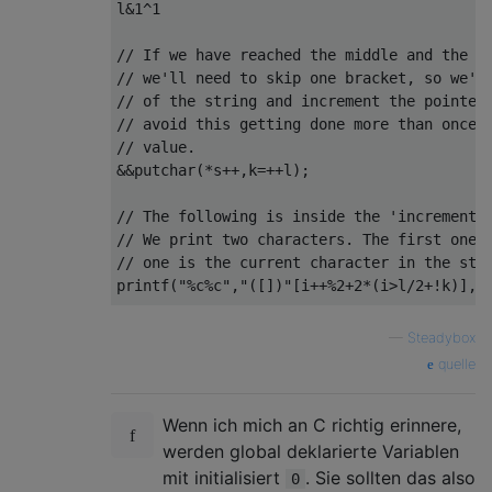
l&1^1

// If we have reached the middle and the le
// we'll need to skip one bracket, so we'll
// of the string and increment the pointer.
// avoid this getting done more than once, 
// value.

&&putchar(*s++,k=++l);

// The following is inside the 'increment' 
// We print two characters. The first one i
// one is the current character in the stri
printf("%c%c","([])"[i++%2+2*(i>l/2+!k)],*s
// The type of bracket is  chosen depending
—
Steadybox
// character from the string "([])" is sele
quelle
// if we have reached the  middle of the st
// we haven't.

Wenn ich mich an C richtig erinnere,
// The exact part where this change happens
werden global deklarierte Variablen
// the string length, so we use 'k' to sign
mit initialisiert
. Sie sollten das also
0