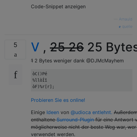
Code-Snippet anzeigen
—
Arnauld
quelle
V
,
25
26
25 Byte
5
1
2 Bytes weniger dank @DJMcMayhem
òC()Pé

%llòÍî

Probieren Sie es online!
Einige
Ideen
von
@udioca entlehnt.
Außerdem 
enthaltene
Surround-Plugin
für eine Antwort 
möglicherweise nicht der beste Weg war, wer
verwendet werden.