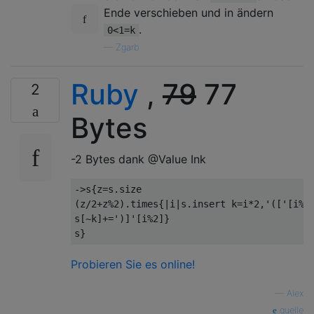
Ende verschieben und in ändern
.
0<1=k
—
Zgarb
Ruby
,
79
77
2
Bytes
-2 Bytes dank @Value Ink
->
s
{
z
=
s
.
(
z
/
2
+
z
%
2
).
times
{|
i
|
s
.
insert k
=
i
*
2
,
'(['
[
i
%
2
s
[~
k
]+=
')]'
[
i
%
2
]}
s
}
Probieren Sie es online!
—
Alex
quelle