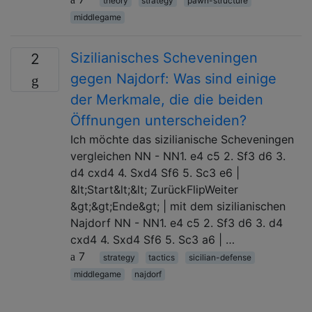
theory
strategy
pawn-structure
middlegame
Sizilianisches Scheveningen
2
gegen Najdorf: Was sind einige
der Merkmale, die die beiden
Öffnungen unterscheiden?
Ich möchte das sizilianische Scheveningen
vergleichen NN - NN1. e4 c5 2. Sf3 d6 3.
d4 cxd4 4. Sxd4 Sf6 5. Sc3 e6 |
&lt;Start&lt;&lt; ZurückFlipWeiter
&gt;&gt;Ende&gt; | mit dem sizilianischen
Najdorf NN - NN1. e4 c5 2. Sf3 d6 3. d4
cxd4 4. Sxd4 Sf6 5. Sc3 a6 | …
7
strategy
tactics
sicilian-defense
middlegame
najdorf