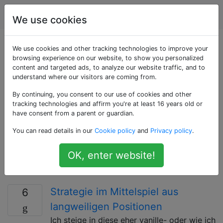
Schach
Tags
Account
We use cookies
Als «middlegame»
We use cookies and other tracking technologies to improve your
browsing experience on our website, to show you personalized
content and targeted ads, to analyze our website traffic, and to
getaggte Fragen
understand where our visitors are coming from.
By continuing, you consent to our use of cookies and other
Fragen zum Mittelspiel. Das Mittelspiel ist die Phase
tracking technologies and affirm you're at least 16 years old or
des Spiels, nachdem die Eröffnung abgeschlossen und
have consent from a parent or guardian.
die meisten Teile entwickelt wurden, jedoch vor dem
You can read details in our
Cookie policy
and
Privacy policy
.
Endspiel. Im Mittelspiel drehen sich die Pläne
normalerweise darum, die eigene Position zu
OK, enter website!
verbessern und Material vom Gegner zu gewinnen
oder manchmal dem Gegner Partner zu liefern.
Strategie im Mittelspiel aus
6
langweiligen Positionen
Ich steige in diese eher vanille- oder wie ich