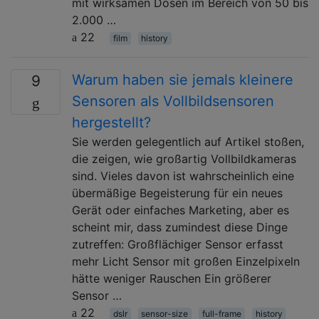
mit wirksamen Dosen im Bereich von 50 bis
2.000 …
22
film
history
Warum haben sie jemals kleinere
9
Sensoren als Vollbildsensoren
hergestellt?
Sie werden gelegentlich auf Artikel stoßen,
die zeigen, wie großartig Vollbildkameras
sind. Vieles davon ist wahrscheinlich eine
übermäßige Begeisterung für ein neues
Gerät oder einfaches Marketing, aber es
scheint mir, dass zumindest diese Dinge
zutreffen: Großflächiger Sensor erfasst
mehr Licht Sensor mit großen Einzelpixeln
hätte weniger Rauschen Ein größerer
Sensor …
22
dslr
sensor-size
full-frame
history