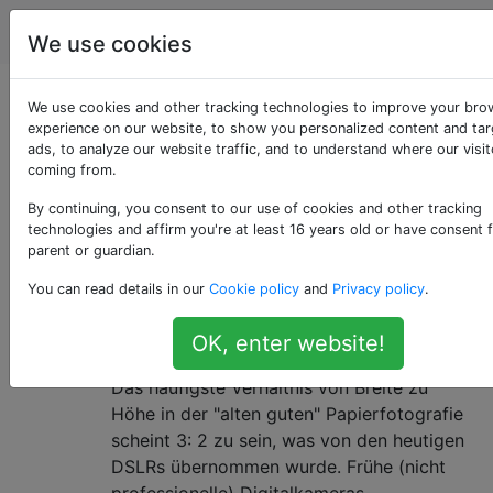
Fotografie
Tags
Account
We use cookies
Als «history»
We use cookies and other tracking technologies to improve your bro
experience on our website, to show you personalized content and ta
ads, to analyze our website traffic, and to understand where our visit
getaggte Fragen
coming from.
By continuing, you consent to our use of cookies and other tracking
Fragen zur Geschichte der Fotografie, einschließlich
technologies and affirm you're at least 16 years old or have consent 
der Frage, warum die Dinge so sind, wie sie heute sind.
parent or guardian.
Welche historischen Gründe gibt
4
You can read details in our
Cookie policy
and
Privacy policy
.
es für gemeinsame
OK, enter website!
Seitenverhältnisse?
Das häufigste Verhältnis von Breite zu
Höhe in der "alten guten" Papierfotografie
scheint 3: 2 zu sein, was von den heutigen
DSLRs übernommen wurde. Frühe (nicht
professionelle) Digitalkameras