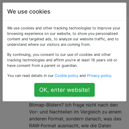
Fotografie
Tags
Account
We use cookies
Als «file-format»
We use cookies and other tracking technologies to improve your
browsing experience on our website, to show you personalized
content and targeted ads, to analyze our website traffic, and to
getaggte Fragen
understand where our visitors are coming from.
By continuing, you consent to our use of cookies and other
Ein Dateiformat ist eine besondere Art und Weise, wie
tracking technologies and affirm you're at least 16 years old or
Informationen zur Speicherung in einer Computerdatei
have consent from a parent or guardian.
codiert werden.
You can read details in our
Cookie policy
and
Privacy policy
.
Was ist RAW technisch?
5
OK, enter website!
Was ist aus technischer Sicht RAW und wie
unterscheidet es sich von JPG- oder
Bitmap-Bildern? Ich frage nicht nach den
Vor- und Nachteilen im Vergleich zu einem
anderen Format, sondern danach, was das
RAW-Format ausmacht, wie die Daten