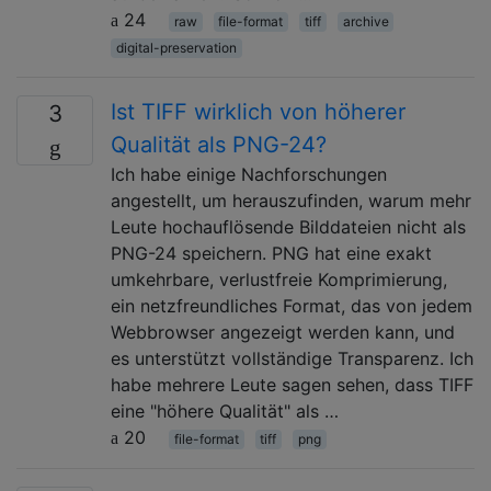
24
raw
file-format
tiff
archive
digital-preservation
Ist TIFF wirklich von höherer
3
Qualität als PNG-24?
Ich habe einige Nachforschungen
angestellt, um herauszufinden, warum mehr
Leute hochauflösende Bilddateien nicht als
PNG-24 speichern. PNG hat eine exakt
umkehrbare, verlustfreie Komprimierung,
ein netzfreundliches Format, das von jedem
Webbrowser angezeigt werden kann, und
es unterstützt vollständige Transparenz. Ich
habe mehrere Leute sagen sehen, dass TIFF
eine "höhere Qualität" als …
20
file-format
tiff
png