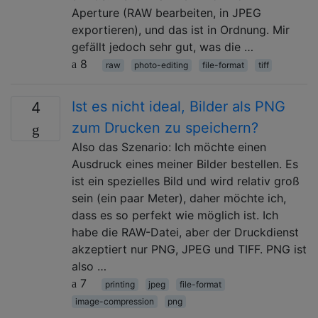
Aperture (RAW bearbeiten, in JPEG
exportieren), und das ist in Ordnung. Mir
gefällt jedoch sehr gut, was die …
8
raw
photo-editing
file-format
tiff
Ist es nicht ideal, Bilder als PNG
4
zum Drucken zu speichern?
Also das Szenario: Ich möchte einen
Ausdruck eines meiner Bilder bestellen. Es
ist ein spezielles Bild und wird relativ groß
sein (ein paar Meter), daher möchte ich,
dass es so perfekt wie möglich ist. Ich
habe die RAW-Datei, aber der Druckdienst
akzeptiert nur PNG, JPEG und TIFF. PNG ist
also …
7
printing
jpeg
file-format
image-compression
png