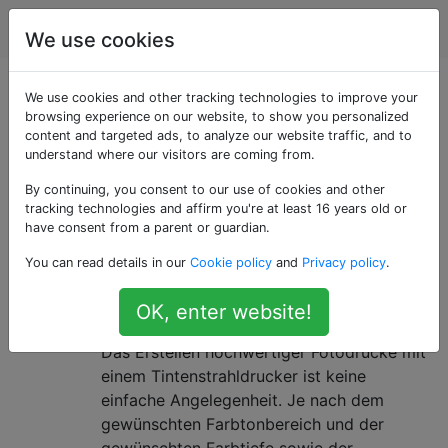
Fotografie
Tags
Account
We use cookies
Als «prints» getaggte
We use cookies and other tracking technologies to improve your
browsing experience on our website, to show you personalized
content and targeted ads, to analyze our website traffic, and to
Fragen
understand where our visitors are coming from.
By continuing, you consent to our use of cookies and other
Fragen zu Fotos, die visuell auf einem physischen
tracking technologies and affirm you're at least 16 years old or
Medium angezeigt werden.
have consent from a parent or guardian.
Wie erstelle ich mit einem
5
You can read details in our
Cookie policy
and
Privacy policy
.
Tintenstrahldrucker hochwertige
OK, enter website!
Ausdrucke?
Das Erstellen hochwertiger Fotodrucke mit
einem Tintenstrahldrucker ist keine
einfache Angelegenheit. Je nach dem
gewünschten Farbtonbereich und der
gewünschten Farbtiefe sowie der