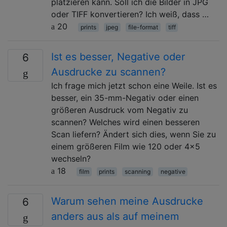
platzieren kann. Soll ich die Bilder in JPG
oder TIFF konvertieren? Ich weiß, dass …
20
prints
jpeg
file-format
tiff
Ist es besser, Negative oder
6
Ausdrucke zu scannen?
Ich frage mich jetzt schon eine Weile. Ist es
besser, ein 35-mm-Negativ oder einen
größeren Ausdruck vom Negativ zu
scannen? Welches wird einen besseren
Scan liefern? Ändert sich dies, wenn Sie zu
einem größeren Film wie 120 oder 4x5
wechseln?
18
film
prints
scanning
negative
Warum sehen meine Ausdrucke
6
anders aus als auf meinem