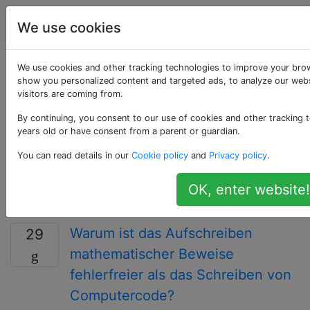
Computerwissenschaften
Tags
Acc
We use cookies
Als «mathematical-
We use cookies and other tracking technologies to improve your brow
show you personalized content and targeted ads, to analyze our webs
visitors are coming from.
foundations»
By continuing, you consent to our use of cookies and other tracking t
getaggte Fragen
years old or have consent from a parent or guardian.
You can read details in our
Cookie policy
and
Privacy policy
.
Fragen zum Verhältnis der (Teil-) Informatik zu den
relevanten mathematischen Grundlagen und deren
OK, enter website!
Anwendung.
Warum ist das Aufschreiben
29
mathematischer Beweise
fehlerfreier als das Schreiben von
Computercode?