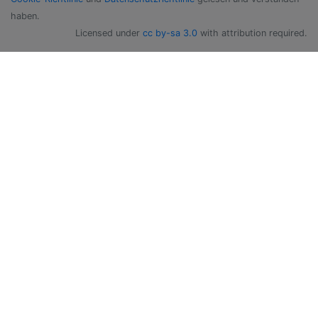
haben.
Licensed under
cc by-sa 3.0
with attribution required.