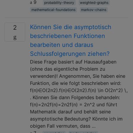
9
probability-theory
weighted-graphs
mathematical-foundations
markov-chains
Können Sie die asymptotisch
2
beschriebenen Funktionen
bearbeiten und daraus
Schlussfolgerungen ziehen?
Diese Frage basiert auf Hausaufgaben
(ohne das eigentliche Problem zu
verwenden)! Angenommen, Sie haben eine
Funktion, die wie folgt beschrieben wird:
f(n)∈O(2n2).f(n)∈O(2n2).f(n) \in O(2n^2) \,
. Können Sie dann Folgendes behandeln:
f(n)=2n2f(n)=2n2f(n) = 2n^2 und führt
Mathematik darauf und behält seine
asymptotische Bedeutung? Könnte ich im
obigen Fall vermuten, dass …
7