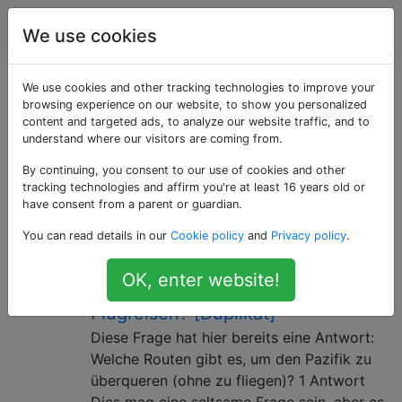
Reise
Tags
Account
We use cookies
Als «overland»
We use cookies and other tracking technologies to improve your
browsing experience on our website, to show you personalized
content and targeted ads, to analyze our website traffic, and to
getaggte Fragen
understand where our visitors are coming from.
By continuing, you consent to our use of cookies and other
Reisen mit landgestützten Mitteln wie Auto, Bus, Zug,
tracking technologies and affirm you're at least 16 years old or
Fuß oder zu Pferd im Gegensatz zu Luft-, Wasser-
have consent from a parent or guardian.
oder Raumfahrt.
You can read details in our
Cookie policy
and
Privacy policy
.
Reisen Sie aus den USA nach
8
OK, enter website!
Japan und vermeiden Sie
Flugreisen? [Duplikat]
Diese Frage hat hier bereits eine Antwort:
Welche Routen gibt es, um den Pazifik zu
überqueren (ohne zu fliegen)? 1 Antwort
Dies mag eine seltsame Frage sein, aber es