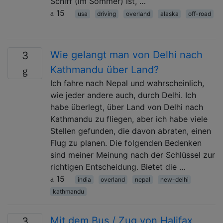
Schiff (im Sommer) ist, …
15
usa
driving
overland
alaska
off-road
Wie gelangt man von Delhi nach
3
Kathmandu über Land?
Ich fahre nach Nepal und wahrscheinlich,
wie jeder andere auch, durch Delhi. Ich
habe überlegt, über Land von Delhi nach
Kathmandu zu fliegen, aber ich habe viele
Stellen gefunden, die davon abraten, einen
Flug zu planen. Die folgenden Bedenken
sind meiner Meinung nach der Schlüssel zur
richtigen Entscheidung. Bietet die …
15
india
overland
nepal
new-delhi
kathmandu
Mit dem Bus / Zug von Halifax,
3