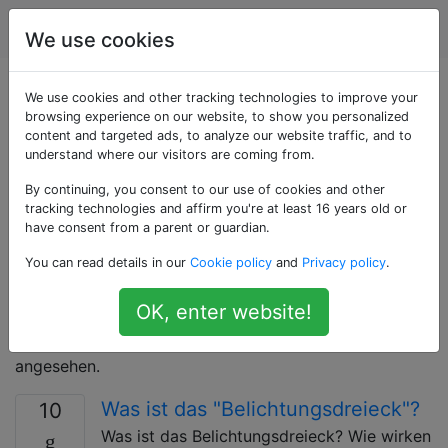
Fotografie
Tags
Account
We use cookies
Als «exposure»
We use cookies and other tracking technologies to improve your
browsing experience on our website, to show you personalized
content and targeted ads, to analyze our website traffic, and to
getaggte Fragen
understand where our visitors are coming from.
By continuing, you consent to our use of cookies and other
Die Belichtung ist die Gesamtmenge an Licht, die
tracking technologies and affirm you're at least 16 years old or
während der Aufnahme eines Fotos auf einen Sensor
have consent from a parent or guardian.
oder Film fallen darf. Dies wird durch die
You can read details in our
Cookie policy
and
Privacy policy
.
Belichtungszeit (Verschlusszeit) und die eingelassene
Lichtmenge (Objektivblende) bestimmt. Heutzutage
OK, enter website!
wird die Sensor- / Filmempfindlichkeit (ISO-
Empfindlichkeit) häufig auch als Teil der Belichtung
angesehen.
Was ist das "Belichtungsdreieck"?
10
Was ist das Belichtungsdreieck? Wie wirken