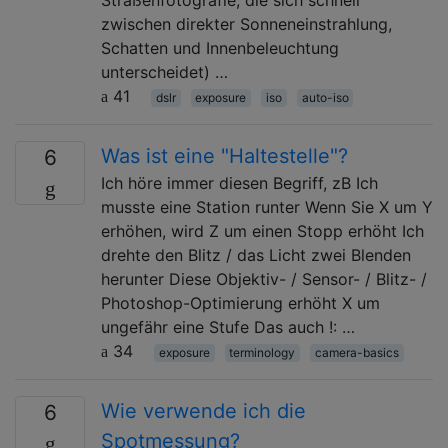
zwischen direkter Sonneneinstrahlung,
Schatten und Innenbeleuchtung
unterscheidet) …
41
dslr
exposure
iso
auto-iso
Was ist eine "Haltestelle"?
6
Ich höre immer diesen Begriff, zB Ich
musste eine Station runter Wenn Sie X um Y
erhöhen, wird Z um einen Stopp erhöht Ich
drehte den Blitz / das Licht zwei Blenden
herunter Diese Objektiv- / Sensor- / Blitz- /
Photoshop-Optimierung erhöht X um
ungefähr eine Stufe Das auch !: …
34
exposure
terminology
camera-basics
Wie verwende ich die
6
Spotmessung?