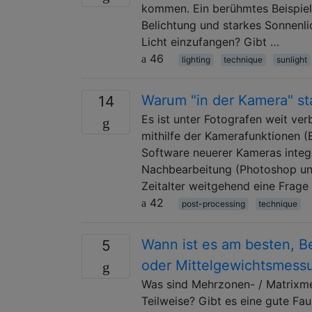
kommen. Ein berühmtes Beispiel i
Belichtung und starkes Sonnenlic
Licht einzufangen? Gibt …
46
lighting
technique
sunlight
Warum "in der Kamera" st
14
Es ist unter Fotografen weit ver
mithilfe der Kamerafunktionen (B
Software neuerer Kameras integr
Nachbearbeitung (Photoshop und 
Zeitalter weitgehend eine Frage
42
post-processing
technique
Wann ist es am besten, B
5
oder Mittelgewichtsmess
Was sind Mehrzonen- / Matrixm
Teilweise? Gibt es eine gute Fa