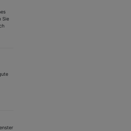
nes
n Sie
ch
gute
enster