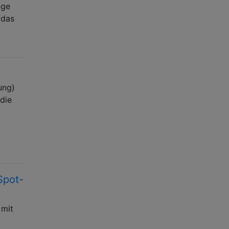
nge
 das
ung)
 die
Spot-
 mit