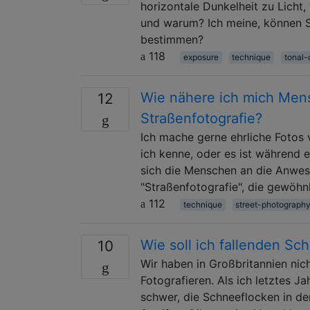
horizontale Dunkelheit zu Licht,
und warum? Ich meine, können Sie
bestimmen?
118
exposure
technique
tonal-
Wie nähere ich mich Mens
12
Straßenfotografie?
Ich mache gerne ehrliche Fotos
ich kenne, oder es ist während 
sich die Menschen an die Anwes
"Straßenfotografie", die gewöhnl
112
technique
street-photograph
Wie soll ich fallenden Sc
10
Wir haben in Großbritannien nich
Fotografieren. Als ich letztes Ja
schwer, die Schneeflocken in der