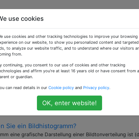
We use cookies
getaggte Fragen
e use cookies and other tracking technologies to improve your browsing
xperience on our website, to show you personalized content and targeted
Hardware oder Software.
ds, to analyze our website traffic, and to understand where our visitors a
oming from.
hniken, um übergewichtige Menschen zu
y continuing, you consent to our use of cookies and other tracking
echnologies and affirm you're at least 16 years old or have consent from 
sch auf dem Planeten, und viele Bilder scheinen dies wirkli
arent or guardian.
h wäre einfach in besserer Verfassung, aber das ist einfach 
ou can read details in our
Cookie policy
and
Privacy policy
.
r viele Menschen. Gibt es Posen, Beleuchtungstechniken,
nktionieren, um einige …
OK, enter website!
posing
lighting-basics
 Sie ein Bildhistogramm?
ramm eine grafische Darstellung einer Bildtonverteilung ist (