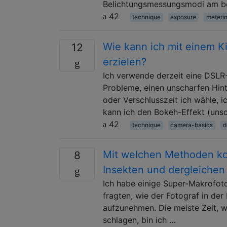
Belichtungsmessungsmodi am be
42
technique
exposure
meteri
Wie kann ich mit einem K
12
erzielen?
Ich verwende derzeit eine DSLR
Probleme, einen unscharfen Hint
oder Verschlusszeit ich wähle, 
kann ich den Bokeh-Effekt (unsc
42
technique
camera-basics
d
Mit welchen Methoden ko
8
Insekten und dergleichen
Ich habe einige Super-Makrofot
fragten, wie der Fotograf in de
aufzunehmen. Die meiste Zeit, w
schlagen, bin ich …