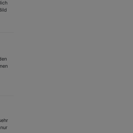
lich
Bild
den
hnen
sehr
 nur