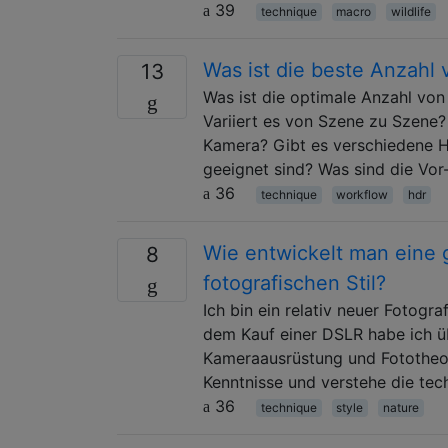
39
technique
macro
wildlife
Was ist die beste Anzahl
13
Was ist die optimale Anzahl v
Variiert es von Szene zu Szene?
Kamera? Gibt es verschiedene H
geeignet sind? Was sind die Vor
36
technique
workflow
hdr
Wie entwickelt man eine 
8
fotografischen Stil?
Ich bin ein relativ neuer Fotogra
dem Kauf einer DSLR habe ich ü
Kameraausrüstung und Fototheori
Kenntnisse und verstehe die te
36
technique
style
nature