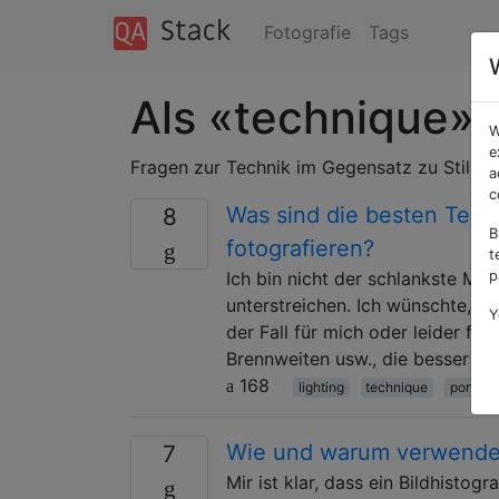
Fotografie
Tags
Als «technique» 
W
e
Fragen zur Technik im Gegensatz zu Stil, 
a
c
Was sind die besten Tec
8
B
fotografieren?
t
Ich bin nicht der schlankste Men
p
unterstreichen. Ich wünschte, ic
Y
der Fall für mich oder leider fü
Brennweiten usw., die besser fu
168
lighting
technique
portrait
Wie und warum verwenden
7
Mir ist klar, dass ein Bildhistog