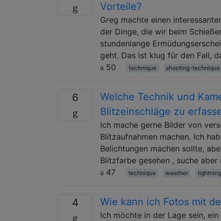
Vorteile?
Greg machte einen interessante
der Dinge, die wir beim Schießen
stundenlange Ermüdungserschei
geht. Das ist klug für den Fall, 
50
technique
shooting-technique
Welche Technik und Kamer
6
Blitzeinschläge zu erfass
Ich mache gerne Bilder von vers
Blitzaufnahmen machen. Ich habe
Belichtungen machen sollte, aber
Blitzfarbe gesehen , suche aber
47
technique
weather
lightnin
Wie kann ich Fotos mit de
4
Ich möchte in der Lage sein, ein