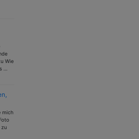
e
ende
zu Wie
as …
en,
e mich
Foto
 zu