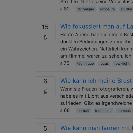
Streifen. Gibt es eine Verschluss
82
technique
exposure
shutte
Wie fokussiert man auf L
15
Heute Abend habe ich mein Best
dunklen Bedingungen zu machen.
ein Wahrzeichen. Natürlich konn
am Himmel waren zu sehen. Ich 
76
technique
focus
low-light
Wie kann ich meine Brust
6
Wenn sie Frauen fotografieren, w
habe es mit Licht aus verschied
zufrieden. Gibt es irgendwelche 
68
portrait
technique
composit
Wie kann man lernen mit 
5