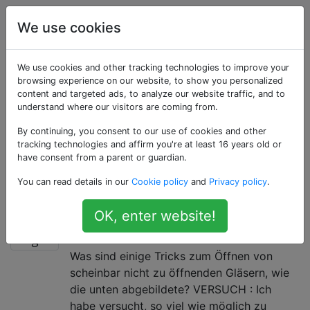
Rettungshaken
Tags
Account
We use cookies
Als «kitchen»
We use cookies and other tracking technologies to improve your
browsing experience on our website, to show you personalized
content and targeted ads, to analyze our website traffic, and to
getaggte Fragen
understand where our visitors are coming from.
By continuing, you consent to our use of cookies and other
Hacks in Bezug auf Gegenstände und Aktivitäten in
tracking technologies and affirm you're at least 16 years old or
der Küche, einschließlich Reinigung und Wartung.
have consent from a parent or guardian.
Beachten Sie, dass das Kochen nicht zum Thema
You can read details in our
Cookie policy
and
Privacy policy
.
gehört.
OK, enter website!
Tricks zum Öffnen sehr enger
29
Gläser
Was sind einige Tricks zum Öffnen von
scheinbar nicht zu öffnenden Gläsern, wie
die unten abgebildete? VERSUCH : Ich
habe versucht, so viel wie möglich zu