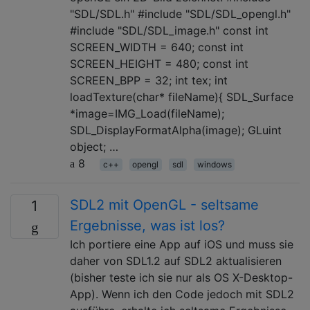
"SDL/SDL.h" #include "SDL/SDL_opengl.h"
#include "SDL/SDL_image.h" const int
SCREEN_WIDTH = 640; const int
SCREEN_HEIGHT = 480; const int
SCREEN_BPP = 32; int tex; int
loadTexture(char* fileName){ SDL_Surface
*image=IMG_Load(fileName);
SDL_DisplayFormatAlpha(image); GLuint
object; …
8
c++
opengl
sdl
windows
SDL2 mit OpenGL - seltsame
1
Ergebnisse, was ist los?
Ich portiere eine App auf iOS und muss sie
daher von SDL1.2 auf SDL2 aktualisieren
(bisher teste ich sie nur als OS X-Desktop-
App). Wenn ich den Code jedoch mit SDL2