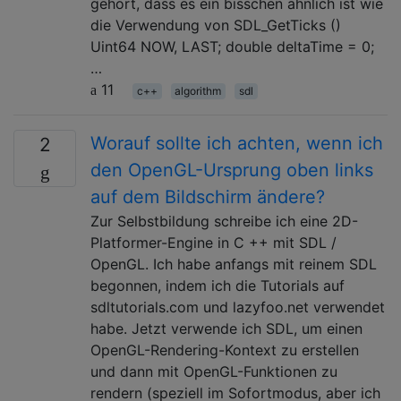
gehört, dass es ein bisschen ähnlich ist wie
die Verwendung von SDL_GetTicks ()
Uint64 NOW, LAST; double deltaTime = 0;
…
11
c++
algorithm
sdl
Worauf sollte ich achten, wenn ich
2
den OpenGL-Ursprung oben links
auf dem Bildschirm ändere?
Zur Selbstbildung schreibe ich eine 2D-
Platformer-Engine in C ++ mit SDL /
OpenGL. Ich habe anfangs mit reinem SDL
begonnen, indem ich die Tutorials auf
sdltutorials.com und lazyfoo.net verwendet
habe. Jetzt verwende ich SDL, um einen
OpenGL-Rendering-Kontext zu erstellen
und dann mit OpenGL-Funktionen zu
rendern (speziell im Sofortmodus, aber ich