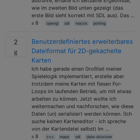
ausführe, erhalte ich seltsame Ergebnisse,
wie im zweiten Bild unten gezeigt (das
erste Bild sieht korrekt mit SDL aus). Das …
8
opengl
sdl
macos
porting
Benutzerdefiniertes erweiterbares
2
Dateiformat für 2D-gekachelte
Karten
Ich habe gerade einen Großteil meiner
Spielelogik implementiert, erstelle aber
trotzdem meine Karten mit fiesen For-
Loops im laufenden Betrieb, um mit etwas
arbeiten zu können. Jetzt wollte ich
weitermachen und nachforschen, wie diese
Daten (un) serialisiert werden können. (Ich
suche keinen Karteneditor - ich spreche
von der Kartendatei selbst) Im …
8
c++
maps
sdl
data-structure