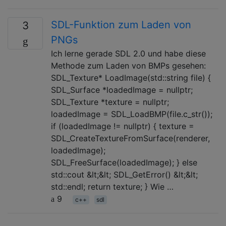
SDL-Funktion zum Laden von
3
PNGs
Ich lerne gerade SDL 2.0 und habe diese
Methode zum Laden von BMPs gesehen:
SDL_Texture* LoadImage(std::string file) {
SDL_Surface *loadedImage = nullptr;
SDL_Texture *texture = nullptr;
loadedImage = SDL_LoadBMP(file.c_str());
if (loadedImage != nullptr) { texture =
SDL_CreateTextureFromSurface(renderer,
loadedImage);
SDL_FreeSurface(loadedImage); } else
std::cout &lt;&lt; SDL_GetError() &lt;&lt;
std::endl; return texture; } Wie …
9
c++
sdl