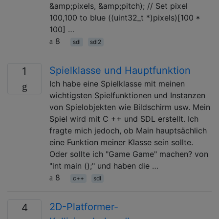
&amp;pixels, &amp;pitch); // Set pixel
100,100 to blue ((uint32_t *)pixels)[100 *
100] …
8
sdl
sdl2
Spielklasse und Hauptfunktion
1
Ich habe eine Spielklasse mit meinen
wichtigsten Spielfunktionen und Instanzen
von Spielobjekten wie Bildschirm usw. Mein
Spiel wird mit C ++ und SDL erstellt. Ich
fragte mich jedoch, ob Main hauptsächlich
eine Funktion meiner Klasse sein sollte.
Oder sollte ich "Game Game" machen? von
"int main ();" und haben die …
8
c++
sdl
2D-Platformer-
4