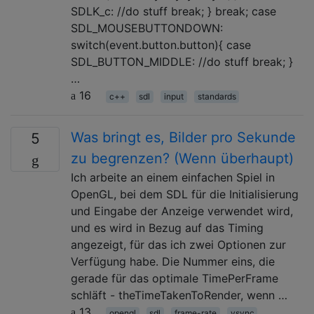
SDLK_c: //do stuff break; } break; case
SDL_MOUSEBUTTONDOWN:
switch(event.button.button){ case
SDL_BUTTON_MIDDLE: //do stuff break; }
…
16
c++
sdl
input
standards
Was bringt es, Bilder pro Sekunde
5
zu begrenzen? (Wenn überhaupt)
Ich arbeite an einem einfachen Spiel in
OpenGL, bei dem SDL für die Initialisierung
und Eingabe der Anzeige verwendet wird,
und es wird in Bezug auf das Timing
angezeigt, für das ich zwei Optionen zur
Verfügung habe. Die Nummer eins, die
gerade für das optimale TimePerFrame
schläft - theTimeTakenToRender, wenn …
13
opengl
sdl
frame-rate
vsync