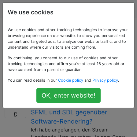
Spielentwicklung
Tags
Account
We use cookies
Als «sdl» getaggte
We use cookies and other tracking technologies to improve your
browsing experience on our website, to show you personalized
content and targeted ads, to analyze our website traffic, and to
Fragen
understand where our visitors are coming from.
By continuing, you consent to our use of cookies and other
Simple DirectMedia Layer (SDL) ist eine
tracking technologies and affirm you're at least 16 years old or
plattformübergreifende Multimedia-Bibliothek, die den
have consent from a parent or guardian.
einfachen Zugriff auf Audio, Tastatur, Maus, Joystick,
You can read details in our
Cookie policy
and
Privacy policy
.
3D-Hardware über OpenGL und 2D-Video-Framebuffer
ermöglicht.
OK, enter website!
Welchen Vorteil haben OpenGL,
8
SFML und SDL gegenüber
Software-Rendering?
Ich habe angefangen, den Stream
Handmade Hero zu sehen , in dem Casey