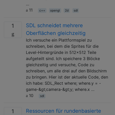
…
11
c++
opengl
2d
sdl
SDL schneidet mehrere
1
Oberflächen gleichzeitig
Ich versuche ein Plattformspiel zu
schreiben, bei dem die Sprites für die
Level-Hintergründe in 512x512 Teile
aufgeteilt sind. Ich speichere 3 Blöcke
gleichzeitig und versuche, Code zu
schreiben, um alle drei auf den Bildschirm
zu bringen. Hier ist der aktuelle Code, den
ich habe: SDL_Rect where; where.y = -
game-&gt;camera-&gt;y; where.x …
10
sdl
Ressourcen für rundenbasierte
1