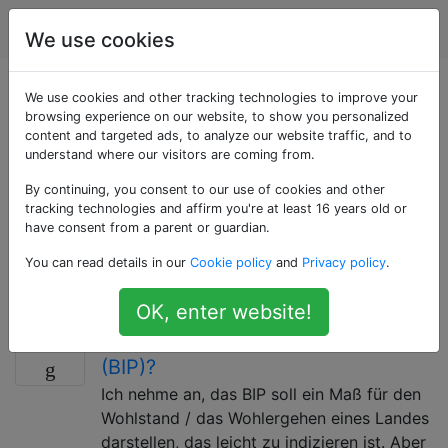
Wirtschaft
Tags
Account
We use cookies
Als «gdp» getaggte
We use cookies and other tracking technologies to improve your
browsing experience on our website, to show you personalized
content and targeted ads, to analyze our website traffic, and to
Fragen
understand where our visitors are coming from.
By continuing, you consent to our use of cookies and other
Das Bruttoinlandsprodukt (BIP) ist ein Flussmaß für
tracking technologies and affirm you're at least 16 years old or
den Wert von Fertigwaren und Dienstleistungen, die in
have consent from a parent or guardian.
einem bestimmten Zeitraum innerhalb der
You can read details in our
Cookie policy
and
Privacy policy
.
Landesgrenzen hergestellt werden. Das BIP wird in der
Regel jährlich berechnet.
OK, enter website!
Was ist das Bruttoinlandsprodukt
2
(BIP)?
Ich nehme an, das BIP soll ein Maß für den
Wohlstand / das Wohlergehen eines Landes
darstellen, das leicht zu indizieren ist. Aber