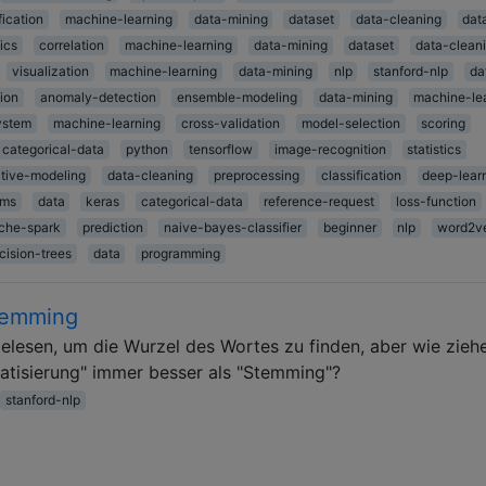
fication
machine-learning
data-mining
dataset
data-cleaning
dat
tics
correlation
machine-learning
data-mining
dataset
data-clean
visualization
machine-learning
data-mining
nlp
stanford-nlp
da
tion
anomaly-detection
ensemble-modeling
data-mining
machine-le
ystem
machine-learning
cross-validation
model-selection
scoring
categorical-data
python
tensorflow
image-recognition
statistics
ctive-modeling
data-cleaning
preprocessing
classification
deep-lear
hms
data
keras
categorical-data
reference-request
loss-function
che-spark
prediction
naive-bayes-classifier
beginner
nlp
word2v
cision-trees
data
programming
temming
elesen, um die Wurzel des Wortes zu finden, aber wie zieh
atisierung" immer besser als "Stemming"?
stanford-nlp