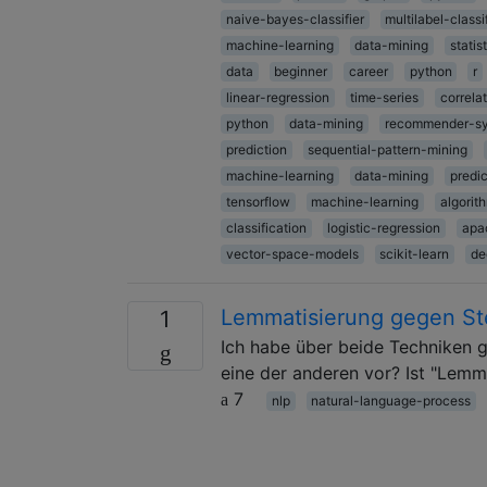
naive-bayes-classifier
multilabel-classi
machine-learning
data-mining
statis
data
beginner
career
python
r
linear-regression
time-series
correla
python
data-mining
recommender-s
prediction
sequential-pattern-mining
machine-learning
data-mining
predi
tensorflow
machine-learning
algorit
classification
logistic-regression
apa
vector-space-models
scikit-learn
de
Lemmatisierung gegen S
1
Ich habe über beide Techniken g
eine der anderen vor? Ist "Lemm
7
nlp
natural-language-process