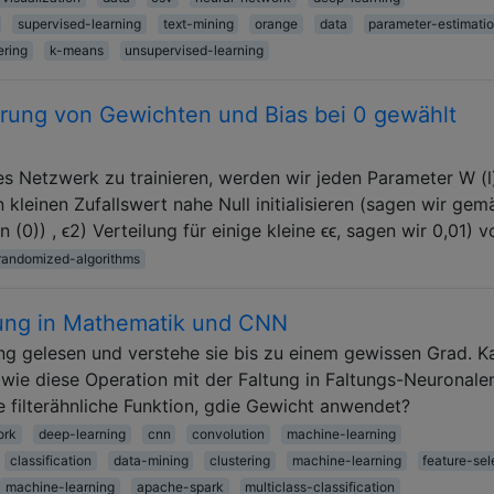
supervised-learning
text-mining
orange
data
parameter-estimati
ering
k-means
unsupervised-learning
sierung von Gewichten und Bias bei 0 gewählt
s Netzwerk zu trainieren, werden wir jeden Parameter W (l)
nen kleinen Zufallswert nahe Null initialisieren (sagen wir gem
(0)) , ϵ2) Verteilung für einige kleine ϵϵ, sagen wir 0,01) 
randomized-algorithms
ung in Mathematik und CNN
ung gelesen und verstehe sie bis zu einem gewissen Grad. K
 wie diese Operation mit der Faltung in Faltungs-Neuronale
 filterähnliche Funktion, gdie Gewicht anwendet?
ork
deep-learning
cnn
convolution
machine-learning
classification
data-mining
clustering
machine-learning
feature-sel
machine-learning
apache-spark
multiclass-classification