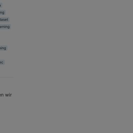
a
ing
taset
arning
ning
ec
en wir