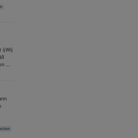
on
 ijWij
äß
von …
ann
n
ection