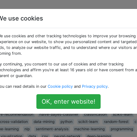
We use cookies
p» getaggte Fragen
e use cookies and other tracking technologies to improve your browsing
xperience on our website, to show you personalized content and targeted
 schneller als sklearn GradientBoostingClassifie
ds, to analyze our website traffic, and to understand where our visitors a
oming from.
stärkungsmodell mit über 50.000 Beispielen und 100 numeri
assifierBewältigt 500 Bäume innerhalb von 43 Sekunden au
y continuing, you consent to our use of cookies and other tracking
ntBoostingClassifiernur 10 Bäume (!) in 1 Minute und 2
echnologies and affirm you're at least 16 years old or have consent from 
arent or guardian.
Ich habe nicht versucht, 500 Bäume zu züchten, da dies St
ou can read details in our
Cookie policy
and
Privacy policy
.
data-mining
classification
data-cleaning
machine-learning
bigdata
dataset
nlp
language-model
stanford-nlp
machine-learni
OK, enter website!
mized-algorithms
machine-learning
beginner
career
xgboost
re-recommendation
naive-bayes-classifier
classification
scikit-learn
cross-validation
data-mining
python
scikit-learn
random-forest
c
e-learning
nlp
sentiment-analysis
machine-learning
programming
visualization
data
csv
neural-network
deep-learning