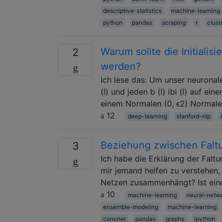
descriptive-statistics
machine-learning
python
pandas
scraping
r
clust
Warum sollte die Initiali
2
werden?
Ich lese das: Um unser neuronale
(l) und jeden b (l) ibi (l) auf ei
einem Normalen (0, ϵ2) Normalen 
12
deep-learning
stanford-nlp
Beziehung zwischen Falt
3
Ich habe die Erklärung der Falt
mir jemand helfen zu verstehen,
Netzen zusammenhängt? Ist eine
10
machine-learning
neural-netw
ensemble-modeling
machine-learning
convnet
pandas
graphs
ipython