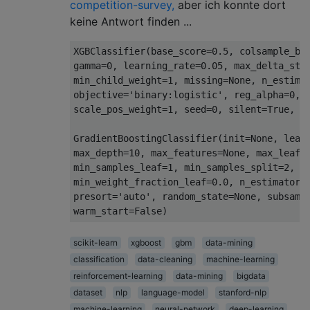
competition-survey,
aber ich konnte dort
keine Antwort finden ...
XGBClassifier(base_score=0.5, colsample_byl
gamma=0, learning_rate=0.05, max_delta_step
min_child_weight=1, missing=None, n_estimat
objective='binary:logistic', reg_alpha=0, r
scale_pos_weight=1, seed=0, silent=True, su
GradientBoostingClassifier(init=None, learn
max_depth=10, max_features=None, max_leaf_n
min_samples_leaf=1, min_samples_split=2,

min_weight_fraction_leaf=0.0, n_estimators=
presort='auto', random_state=None, subsampl
scikit-learn
xgboost
gbm
data-mining
classification
data-cleaning
machine-learning
reinforcement-learning
data-mining
bigdata
dataset
nlp
language-model
stanford-nlp
machine-learning
neural-network
deep-learning