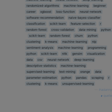
randomized-algorithms
machine-learning
beginner
career
xgboost
loss-function
neural-network
software-recommendation
naive-bayes-classifier
classification
scikit-learn
feature-selection
r
random-forest
cross-validation
data-mining
python
scikit-learn
random-forest
churn
python
clustering
k-means
machine-learning
nlp
sentiment-analysis
machine-learning
programming
python
scikit-learn
nltk
gensim
visualization
data
csv
neural-network
deep-learning
descriptive-statistics
machine-learning
supervised-learning
text-mining
orange
data
parameter-estimation
python
pandas
scraping
r
clustering
k-means
unsupervised-learning
—
ihadanny
quelle