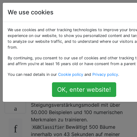
Data Science
Tags
Account
We use cookies
Warum ist xgboost so
We use cookies and other tracking technologies to improve your bro
experience on our website, to show you personalized content and tar
to analyze our website traffic, and to understand where our visitors 
viel schneller als
from.
sklearn
By continuing, you consent to our use of cookies and other tracking 
and affirm you're at least 16 years old or have consent from a parent
GradientBoostingClass
You can read details in our
Cookie policy
and
Privacy policy
.
OK, enter website!
Ich versuche, ein
29
Steigungsverstärkungsmodell mit über
50.000 Beispielen und 100 numerischen
Merkmalen zu trainieren.
Bewältigt 500 Bäume
XGBClassifier
innerhalb von 43 Sekunden auf meiner