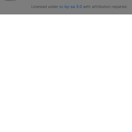
Licensed under
cc by-sa 3.0
with attribution required.