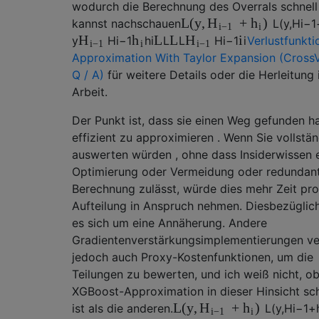
wodurch die Berechnung des Overrals schnell
L
(
y
,
+
)
H
h
kannst nachschauen
L
(
y
,
H
i
−
1
i
−
1
i
L
L
i
H
h
H
y
H
i
−
1
h
i
L
L
H
i
−
1
i
Verlustfunkti
i
−
1
i
i
−
1
Approximation With Taylor Expansion (CrossV
Q / A)
für weitere Details oder die Herleitung i
Arbeit.
Der Punkt ist, dass sie einen Weg gefunden h
effizient zu approximieren . Wenn Sie vollstä
auswerten würden , ohne dass Insiderwissen 
Optimierung oder Vermeidung oder redundan
Berechnung zulässt, würde dies mehr Zeit pro
Aufteilung in Anspruch nehmen. Diesbezüglic
es sich um eine Annäherung. Andere
Gradientenverstärkungsimplementierungen v
jedoch auch Proxy-Kostenfunktionen, um die
Teilungen zu bewerten, und ich weiß nicht, ob
XGBoost-Approximation in dieser Hinsicht sch
L
(
y
,
+
)
H
h
ist als die anderen.
L
(
y
,
H
i
−
1
+
i
−
1
i