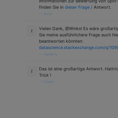
Informationen zur Bewertung von Split
finden Sie in
dieser Frage /
Antwort.
—
Winks
Vielen Dank, @Winks! Es wäre großarti
Sie meine ausführlichere Frage auch hie
beantworten könnten:
datascience.stackexchange.com/q/109
—
ihadanny
Das ist eine großartige Antwort. Hattri
Trick !
—
Eliasah