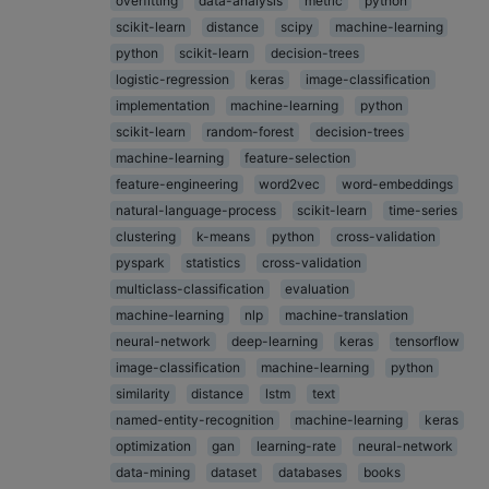
overfitting
data-analysis
metric
python
scikit-learn
distance
scipy
machine-learning
python
scikit-learn
decision-trees
logistic-regression
keras
image-classification
implementation
machine-learning
python
scikit-learn
random-forest
decision-trees
machine-learning
feature-selection
feature-engineering
word2vec
word-embeddings
natural-language-process
scikit-learn
time-series
clustering
k-means
python
cross-validation
pyspark
statistics
cross-validation
multiclass-classification
evaluation
machine-learning
nlp
machine-translation
neural-network
deep-learning
keras
tensorflow
image-classification
machine-learning
python
similarity
distance
lstm
text
named-entity-recognition
machine-learning
keras
optimization
gan
learning-rate
neural-network
data-mining
dataset
databases
books