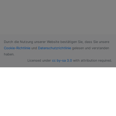
Durch die Nutzung unserer Website bestätigen Sie, dass Sie unsere
Cookie-Richtlinie
und
Datenschutzrichtlinie
gelesen und verstanden
haben.
Licensed under
cc by-sa 3.0
with attribution required.