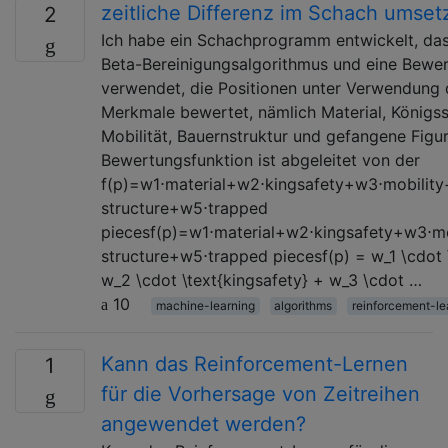
zeitliche Differenz im Schach umset
2
Ich habe ein Schachprogramm entwickelt, das
Beta-Bereinigungsalgorithmus und eine Bewe
verwendet, die Positionen unter Verwendung 
Merkmale bewertet, nämlich Material, Königss
Mobilität, Bauernstruktur und gefangene Figure
Bewertungsfunktion ist abgeleitet von der
f(p)=w1⋅material+w2⋅kingsafety+w3⋅mobilit
structure+w5⋅trapped
piecesf(p)=w1⋅material+w2⋅kingsafety+w3⋅m
structure+w5⋅trapped piecesf(p) = w_1 \cdot \
w_2 \cdot \text{kingsafety} + w_3 \cdot …
10
machine-learning
algorithms
reinforcement-le
Kann das Reinforcement-Lernen
1
für die Vorhersage von Zeitreihen
angewendet werden?