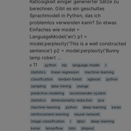
Ratlosigkeit einiger generierter Sätze zu
berechnen. Gibt es ein geschultes
Sprachmodell in Python, das ich
problemlos verwenden kann? So etwas
Einfaches wie model =
LanguageModel('en') p1 =
model.perplexity('This is a well constructed
sentence') p2 = model.perplexity('Bunny
lamp robert …
11
python
nlp
language-model
r
statistics
linear-regression
machine-learning
classification
random-forest
xgboost
python
sampling
data-mining
orange
predictive-modeling
recommender-system
statistics
dimensionality-reduction
pca
machine-learning
python
deep-learning
keras
reinforcement-learning
neural-network
image-classification
r
dplyr
deep-learning
keras
tensorflow
lstm
dropout