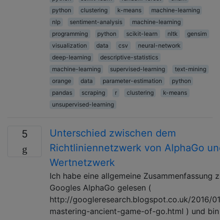
python
clustering
k-means
machine-learning
nlp
sentiment-analysis
machine-learning
programming
python
scikit-learn
nltk
gensim
visualization
data
csv
neural-network
deep-learning
descriptive-statistics
machine-learning
supervised-learning
text-mining
orange
data
parameter-estimation
python
pandas
scraping
r
clustering
k-means
unsupervised-learning
Unterschied zwischen dem
5
Richtliniennetzwerk von AlphaGo u
Wertnetzwerk
Ich habe eine allgemeine Zusammenfassung z
Googles AlphaGo gelesen (
http://googleresearch.blogspot.co.uk/2016/0
mastering-ancient-game-of-go.html ) und bin 