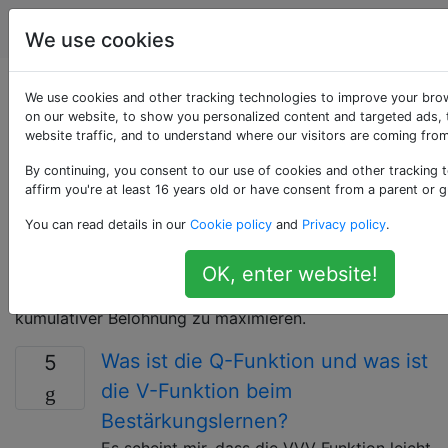
Data Science
Tags
Account
We use cookies
Als «reinforcement-
We use cookies and other tracking technologies to improve your bro
on our website, to show you personalized content and targeted ads, 
website traffic, and to understand where our visitors are coming from
learning» getaggte
By continuing, you consent to our use of cookies and other tracking 
Fragen
affirm you're at least 16 years old or have consent from a parent or g
You can read details in our
Cookie policy
and
Privacy policy
.
Bereich des maschinellen Lernens, in dem es darum
geht, wie Software-Agenten in einer Umgebung
OK, enter website!
Maßnahmen ergreifen sollten, um die Vorstellung von
kumulativer Belohnung zu maximieren.
Was ist die Q-Funktion und was ist
5
die V-Funktion beim
Bestärkungslernen?
Es scheint mir, dass die VVV Funktion leicht