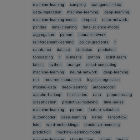
machine-learning
sampling
categorical-data
data-imputation
machine-learning
deep-learning
machine-learning-model
dropout
deep-network
pandas
data-cleaning
data-science-model
aggregation
python
neural-network
reinforcement-learning
policy-gradients
r
dataframe
dataset
statistics
prediction
forecasting
r
k-means
python
scikit-learn
labels
python
orange
cloud-computing
machine-learning
neural-network
deep-learning
rnn
recurrent-neural-net
logistic-regression
missing-data
deep-learning
autoencoder
apache-hadoop
time-series
data
preprocessing
classification
predictive-modeling
time-series
machine-learning
python
feature-selection
autoencoder
deep-learning
keras
tensorflow
lstm
word-embeddings
predictive-modeling
prediction
machine-learning-model
machine-learning
classification
binary
theory