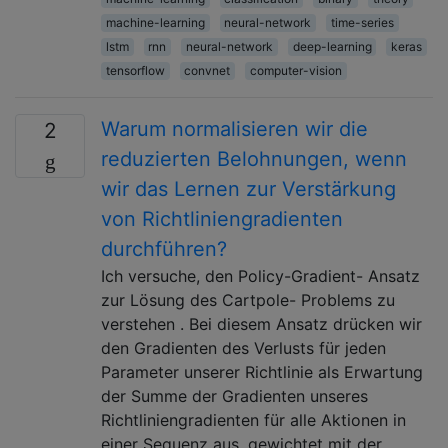
machine-learning
neural-network
time-series
lstm
rnn
neural-network
deep-learning
keras
tensorflow
convnet
computer-vision
Warum normalisieren wir die
2
reduzierten Belohnungen, wenn
wir das Lernen zur Verstärkung
von Richtliniengradienten
durchführen?
Ich versuche, den Policy-Gradient- Ansatz
zur Lösung des Cartpole- Problems zu
verstehen . Bei diesem Ansatz drücken wir
den Gradienten des Verlusts für jeden
Parameter unserer Richtlinie als Erwartung
der Summe der Gradienten unseres
Richtliniengradienten für alle Aktionen in
einer Sequenz aus, gewichtet mit der