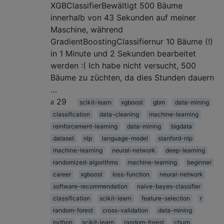
XGBClassifierBewältigt 500 Bäume
innerhalb von 43 Sekunden auf meiner
Maschine, während
GradientBoostingClassifiernur 10 Bäume (!)
in 1 Minute und 2 Sekunden bearbeitet
werden :( Ich habe nicht versucht, 500
Bäume zu züchten, da dies Stunden dauern
…
29
scikit-learn
xgboost
gbm
data-mining
classification
data-cleaning
machine-learning
reinforcement-learning
data-mining
bigdata
dataset
nlp
language-model
stanford-nlp
machine-learning
neural-network
deep-learning
randomized-algorithms
machine-learning
beginner
career
xgboost
loss-function
neural-network
software-recommendation
naive-bayes-classifier
classification
scikit-learn
feature-selection
r
random-forest
cross-validation
data-mining
python
scikit-learn
random-forest
churn