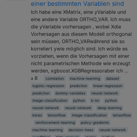
einer bestimmten Variablen sind
Ich habe eine XMatrix, eine yVariable und
eine andere Variable ORTHO_VAR. Ich muss
die yVariable vorhersagen , wobei Xdie
Vorhersagen aus diesem Modell orthogonal
sein müssen, ORTHO_VARwährend sie so
korreliert ywie möglich sind. Ich würde es
vorziehen, wenn die Vorhersagen mit einer
nicht parametrischen Methode wie erzeugt
werden, xgboost.XGBRegressoraber ich …
8
correlation
machine-learning
dataset
logistic-regression
prediction
linear-regression
prediction
dummy-variables
neural-network
image-classification
python
k-nn
python
neural-network
neural-network
deep-learning
keras
tensorflow
image-classification
tensorflow
reinforcement-learning
policy-gradients
machine-learning
decision-trees
neural-network