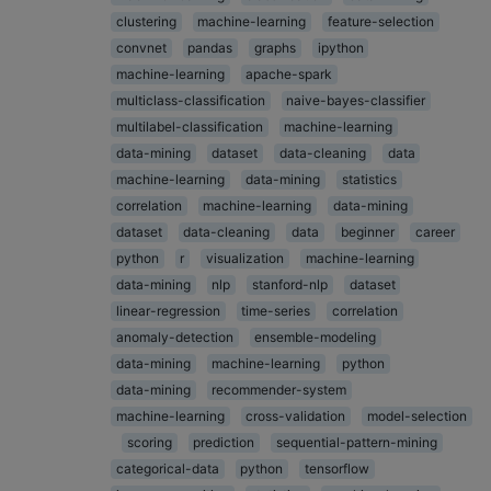
clustering
machine-learning
feature-selection
convnet
pandas
graphs
ipython
machine-learning
apache-spark
multiclass-classification
naive-bayes-classifier
multilabel-classification
machine-learning
data-mining
dataset
data-cleaning
data
machine-learning
data-mining
statistics
correlation
machine-learning
data-mining
dataset
data-cleaning
data
beginner
career
python
r
visualization
machine-learning
data-mining
nlp
stanford-nlp
dataset
linear-regression
time-series
correlation
anomaly-detection
ensemble-modeling
data-mining
machine-learning
python
data-mining
recommender-system
machine-learning
cross-validation
model-selection
scoring
prediction
sequential-pattern-mining
categorical-data
python
tensorflow