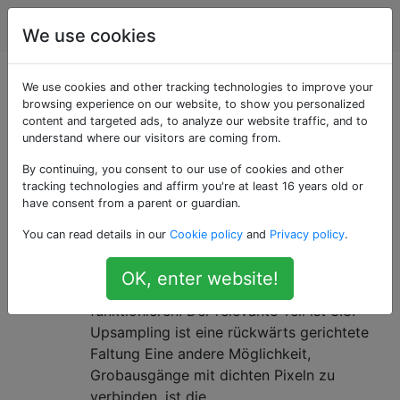
Data Science
Tags
Account
We use cookies
Als «convolution»
We use cookies and other tracking technologies to improve your
browsing experience on our website, to show you personalized
content and targeted ads, to analyze our website traffic, and to
getaggte Fragen
understand where our visitors are coming from.
By continuing, you consent to our use of cookies and other
Was sind Entfaltungsschichten?
10
tracking technologies and affirm you're at least 16 years old or
Ich habe kürzlich Fully Convolutional
have consent from a parent or guardian.
Networks for Semantic Segmentation von
You can read details in our
Cookie policy
and
Privacy policy
.
Jonathan Long, Evan Shelhamer und Trevor
Darrell gelesen. Ich verstehe nicht, was
OK, enter website!
"Dekonvolutionsschichten" tun / wie sie
funktionieren. Der relevante Teil ist 3.3.
Upsampling ist eine rückwärts gerichtete
Faltung Eine andere Möglichkeit,
Grobausgänge mit dichten Pixeln zu
verbinden, ist die …