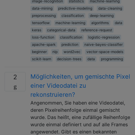
image-recognition
statistics
machine-learning
data-mining
predictive-modeling
data-cleaning
preprocessing
classification
deep-learning
tensorflow
machine-learning
algorithms
data
keras
categorical-data
reference-request
loss-function
classification
logistic-regression
apache-spark
prediction
naive-bayes-classifier
beginner
nlp
word2vec
vector-space-models
scikit-learn
decision-trees
data
programming
Möglichkeiten, um gemischte Pixel
2
einer Videodatei zu
rekonstruieren?
Angenommen, Sie haben eine Videodatei,
deren Pixelreihenfolge einmal gemischt
wurde. Das heißt, eine zufällige Reihenfolge
wurde einmal definiert und auf alle Frames
angewendet. Gibt es einen bekannten