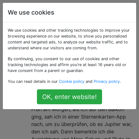
Astronomie
Tags
Account
We use cookies
Als «pluto» getaggte
We use cookies and other tracking technologies to improve your
browsing experience on our website, to show you personalized
content and targeted ads, to analyze our website traffic, and to
Fragen
understand where our visitors are coming from.
By continuing, you consent to our use of cookies and other
Fragen zum ehemaligen 9. (jetzt zwergartigen)
tracking technologies and affirm you're at least 16 years old or
Planeten Pluto.
have consent from a parent or guardian.
Mitte vierzig, glaube ich, habe ich
2
You can read details in our
Cookie policy
and
Privacy policy
.
Pluto zum ersten Mal mit bloßem
OK, enter website!
Auge gesehen
Früh am Morgen, als ich auf den Balkon
ging, sah ich in einer Sternenkarten-App
nach, um zu überprüfen, ob es Jupiter war,
den ich sah. Dann bemerkte ich die
Ausrichtung von Mars, Saturn und Pluto in