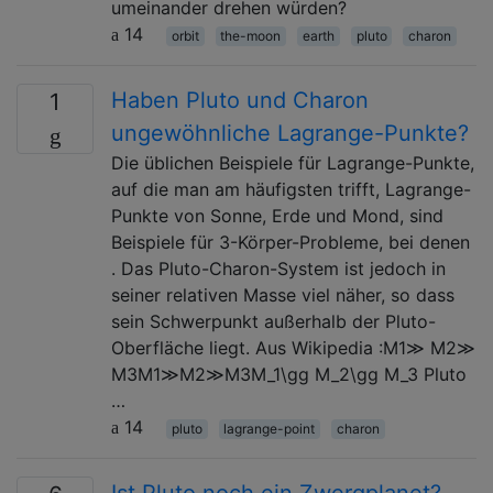
umeinander drehen würden?
14
orbit
the-moon
earth
pluto
charon
Haben Pluto und Charon
1
ungewöhnliche Lagrange-Punkte?
Die üblichen Beispiele für Lagrange-Punkte,
auf die man am häufigsten trifft, Lagrange-
Punkte von Sonne, Erde und Mond, sind
Beispiele für 3-Körper-Probleme, bei denen
. Das Pluto-Charon-System ist jedoch in
seiner relativen Masse viel näher, so dass
sein Schwerpunkt außerhalb der Pluto-
Oberfläche liegt. Aus Wikipedia :M1≫ M2≫
M3M1≫M2≫M3M_1\gg M_2\gg M_3 Pluto
…
14
pluto
lagrange-point
charon
Ist Pluto noch ein Zwergplanet?