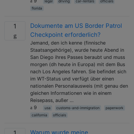
9
legal
driving
car-rentals
officials
florida
Dokumente am US Border Patrol
1
Checkpoint erforderlich?
Jemand, den ich kenne (finnische
Staatsangehörige), wurde heute Abend in
San Diego ihres Passes beraubt und muss
morgen (dh heute in Europa) mit dem Bus
nach Los Angeles fahren. Sie befindet sich
im WT-Status und verfügt über einen
nationalen Personalausweis (mit genau den
gleichen Informationen wie in einem
Reisepass, außer …
9
usa
customs-and-immigration
paperwork
california
officials
Warum wurde meine
1