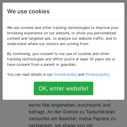
Reise
Tags
Account
We use cookies
Als «officials»
We use cookies and other tracking technologies to improve your
browsing experience on our website, to show you personalized
content and targeted ads, to analyze our website traffic, and to
getaggte Fragen
understand where our visitors are coming from.
By continuing, you consent to our use of cookies and other
Umgang mit Bürokraten, Wachen, Offizieren und
tracking technologies and affirm you're at least 16 years old or
anderen offiziellen Mitarbeitern, die Sie auf Ihren
have consent from a parent or guardian.
Reisen treffen werden.
You can read details in our
Cookie policy
and
Privacy policy
.
Taktiken, um nicht von korrupten
11
OK, enter website!
Polizisten belästigt zu werden?
In Usbekistan wurde ich an einem Tag
sechs Mal angehalten, durchsucht und
befragt. An der Grenze zu Tadschikistan
versuchte ein Beamter, meine Papiere zu
verstecken, um etwas von mir