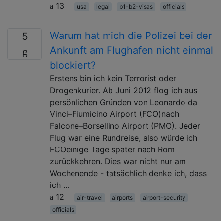
13
usa
legal
b1-b2-visas
officials
Warum hat mich die Polizei bei der
5
Ankunft am Flughafen nicht einmal
blockiert?
Erstens bin ich kein Terrorist oder
Drogenkurier. Ab Juni 2012 flog ich aus
persönlichen Gründen von Leonardo da
Vinci–Fiumicino Airport (FCO)nach
Falcone–Borsellino Airport (PMO). Jeder
Flug war eine Rundreise, also würde ich
FCOeinige Tage später nach Rom
zurückkehren. Dies war nicht nur am
Wochenende - tatsächlich denke ich, dass
ich …
12
air-travel
airports
airport-security
officials